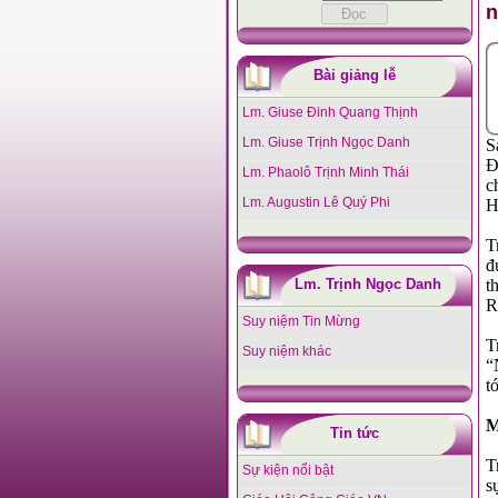
n
Bài giảng lễ
Lm. Giuse Đinh Quang Thịnh
Lm. Giuse Trịnh Ngọc Danh
S
Đ
Lm. Phaolô Trịnh Minh Thái
c
Lm. Augustin Lê Quý Phi
H
T
đ
Lm. Trịnh Ngọc Danh
t
R
Suy niệm Tin Mừng
T
Suy niệm khác
“
t
M
Tin tức
T
Sự kiện nổi bật
s