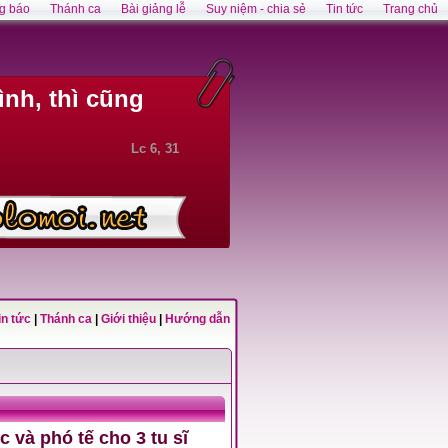
g báo
Thánh ca
Bài giảng lễ
Suy niệm - chia sẻ
Tin tức
Trang chủ
nh, thì cũng
Lc 6, 31
in tức
|
Thánh ca
|
Giới thiệu
|
Hướng dẫn
 và phó tế cho 3 tu sĩ