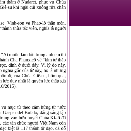
âm thầm ở Nadaret, phục vụ Chúa
Giê-su khi ngài cúi xuống rửa chân
se, Vinh-sơn và Phao-lô thân mến,
thành thừa tác viên, nghĩa là người
 “Ai muốn làm lớn trong anh em thì
 Thánh Cha Phanxicô về “kim tự tháp
ược, đỉnh ở dưới đáy. Vì lý do này,
eo nghĩa gốc của từ này, họ là những
môn đệ của Chúa Giê-su, hôm qua,
lực duy nhất là quyền lực thập giá
10/2015).
ứ vụ mục tử theo cảm hứng từ “sức
 Gaspar del Bufalo, đấng sáng lập
 trung vào bửu huyết Chúa Ki-tô đã
ễ, các tân chức người Việt Nam còn
ặc biệt là 117 thánh tử đạo, đã đổ