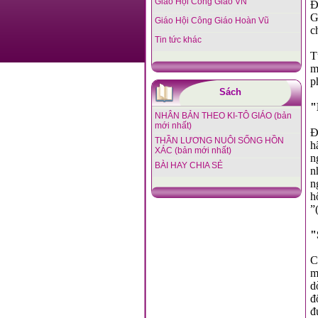
Giáo Hội Công Giáo VN
Đ
G
Giáo Hội Công Giáo Hoàn Vũ
c
Tin tức khác
T
m
p
Sách
"
NHÂN BẢN THEO KI-TÔ GIÁO (bản
mới nhất)
Đ
THẦN LƯƠNG NUÔI SỐNG HỒN
h
XÁC (bản mới nhất)
n
BÀI HAY CHIA SẺ
n
n
h
”
"
C
m
d
đ
đ