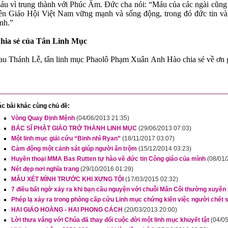
áu vì trung thành với Phúc Âm. Đức cha nói: “Máu của các ngài cũng 
ên Giáo Hội Việt Nam vững mạnh và sống động, trong đó đức tin và
inh.”
hia sẻ của Tân Linh Mục
au Thánh Lễ, tân linh mục Phaolô Phạm Xuân Anh Hào chia sẻ về ơn 
c bài khác cùng chủ đề:
Vòng Quay Định Mệnh
(04/06/2013 21:35)
BÁC SĨ PHẬT GIÁO TRỞ THÀNH LINH MỤC
(29/06/2013 07:03)
Một linh mục giải cứu “Binh nhì Ryan”
(18/11/2017 03:07)
Cảm động một cảnh sát giúp người ăn trộm
(15/12/2014 03:23)
Huyền thoại MMA Bas Rutten tự hào về đức tin Công giáo của mình
(08/01/
Nét đẹp nơi nghĩa trang
(29/10/2016 01:29)
MẪU XÉT MÌNH TRƯỚC KHI XƯNG TỘI
(17/03/2015 02:32)
7 điều bất ngờ xảy ra khi bạn cầu nguyện với chuỗi Mân Côi thường xuyên
Phép lạ xảy ra trong phòng cấp cứu Linh mục chứng kiến việc người chết s
HAI GIÁO HOÀNG - HAI PHONG CÁCH
(20/03/2013 20:00)
Lời thưa vâng với Chúa đã thay đổi cuộc đời một linh mục khuyết tật
(04/0