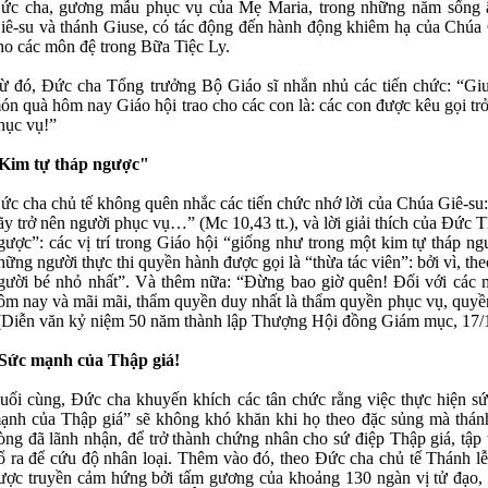
ức cha, gương mẫu phục vụ của Mẹ Maria, trong những năm sống 
iê-su và thánh Giuse, có tác động đến hành động khiêm hạ của Chúa 
ho các môn đệ trong Bữa Tiệc Ly.
ừ đó, Đức cha Tổng trưởng Bộ Giáo sĩ nhắn nhủ các tiến chức: “Giu
ón quà hôm nay Giáo hội trao cho các con là: các con được kêu gọi trở 
hục vụ!”
Kim tự tháp ngược"
ức cha chủ tế không quên nhắc các tiến chức nhớ lời của Chúa Giê-su:
ãy trở nên người phục vụ…” (Mc 10,43 tt.), và lời giải thích của Đức
gược”: các vị trí trong Giáo hội “giống như trong một kim tự tháp ng
hững người thực thi quyền hành được gọi là “thừa tác viên”: bởi vì, th
gười bé nhỏ nhất”. Và thêm nữa: “Đừng bao giờ quên! Đối với các 
ôm nay và mãi mãi, thẩm quyền duy nhất là thẩm quyền phục vụ, quyền 
(Diễn văn kỷ niệm 50 năm thành lập Thượng Hội đồng Giám mục, 17/
Sức mạnh của Thập giá!
uối cùng, Đức cha khuyến khích các tân chức rằng việc thực hiện s
ạnh của Thập giá” sẽ không khó khăn khi họ theo đặc sủng mà thánh
òng đã lãnh nhận, để trở thành chứng nhân cho sứ điệp Thập giá, tập
ổ ra để cứu độ nhân loại. Thêm vào đó, theo Đức cha chủ tế Thánh l
ược truyền cảm hứng bởi tấm gương của khoảng 130 ngàn vị tử đạo, đ