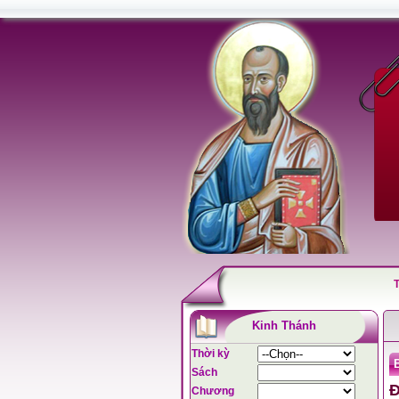
Kinh Thánh
Thời kỳ
B
Sách
Đ
Chương