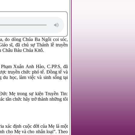
a, do dòng Chúa Ba Ngôi coi sóc,
áo sĩ, đã chủ sự Thánh lễ truyền
áu Châu Báu Chúa Kitô.
ô Phạm Xuân Anh Hào, C.PP.S, đã
ược truyền chức phó tế. Đồng tế và
 du học, làm việc và sinh sống tại
 Đức Mẹ trong sự kiện Truyền Tin:
ác tân chức hãy trở thành những tôi
ia xác định cuộc đời của Mẹ là một
ành cho Mẹ và cho nhân loại”. Theo