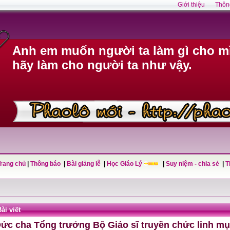
Giới thiệu
Thôn
Anh em muốn người ta làm gì cho mì
hãy làm cho người ta như vậy.
Trang chủ
|
Thông báo
|
Bài giảng lễ
|
Học Giáo Lý
|
Suy niệm - chia sẻ
|
T
ài viết
ức cha Tổng trưởng Bộ Giáo sĩ truyền chức linh mục