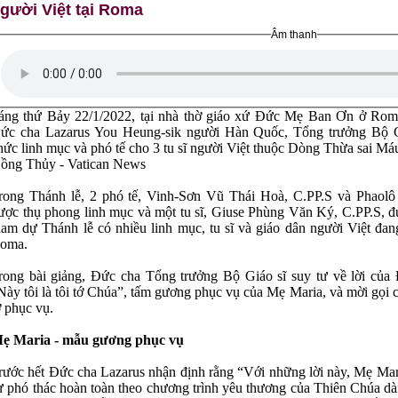
gười Việt tại Roma
Âm thanh
áng thứ Bảy 22/1/2022, tại nhà thờ giáo xứ Đức Mẹ Ban Ơn ở Rom
ức cha Lazarus You Heung-sik người Hàn Quốc, Tổng trưởng Bộ Gi
hức linh mục và phó tế cho 3 tu sĩ người Việt thuộc Dòng Thừa sai M
ồng Thủy - Vatican News
rong Thánh lễ, 2 phó tế, Vinh-Sơn Vũ Thái Hoà, C.PP.S và Phaol
ược thụ phong linh mục và một tu sĩ, Giuse Phùng Văn Ký, C.PP.S, đ
ham dự Thánh lễ có nhiều linh mục, tu sĩ và giáo dân người Việt đang
oma.
rong bài giảng, Đức cha Tổng trưởng Bộ Giáo sĩ suy tư về lời của
Này tôi là tôi tớ Chúa”, tấm gương phục vụ của Mẹ Maria, và mời gọi c
ớ phục vụ.
ẹ Maria - mẫu gương phục vụ
rước hết Đức cha Lazarus nhận định rằng “Với những lời này, Mẹ Mar
ự phó thác hoàn toàn theo chương trình yêu thương của Thiên Chúa d