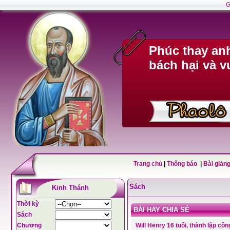
G
Phúc thay anh
bách hại và v
Trang chủ
|
Thông báo
|
Bài giảng
Sách
Kinh Thánh
Thời kỳ
BÀI HAY CHIA SẺ
Sách
Chương
Will Henry 16 tuổi, thành lập c