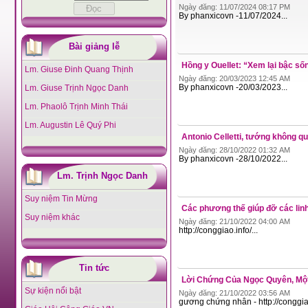
Ngày đăng: 11/07/2024 08:17 PM
By phanxicovn -11/07/2024...
Bài giảng lễ
Hồng y Ouellet: “Xem lại bậc s
Lm. Giuse Đinh Quang Thịnh
Ngày đăng: 20/03/2023 12:45 AM
By phanxicovn -20/03/2023...
Lm. Giuse Trịnh Ngọc Danh
Lm. Phaolô Trịnh Minh Thái
Lm. Augustin Lê Quý Phi
Antonio Celletti, tướng không q
Ngày đăng: 28/10/2022 01:32 AM
By phanxicovn -28/10/2022...
Lm. Trịnh Ngọc Danh
Suy niệm Tin Mừng
Các phương thế giúp đỡ các lin
Suy niệm khác
Ngày đăng: 21/10/2022 04:00 AM
http://conggiao.info/...
Tin tức
Lời Chứng Của Ngọc Quyên, Mộ
Sự kiện nổi bật
Ngày đăng: 21/10/2022 03:56 AM
gương chứng nhân - http://conggiao