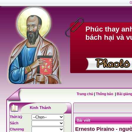
G
Phúc thay anh
bách hại và v
Trang chủ
|
Thông báo
|
Bài giảng
Kinh Thánh
Thời kỳ
Bài viết
Sách
Ernesto Piraino - ngư
Chương