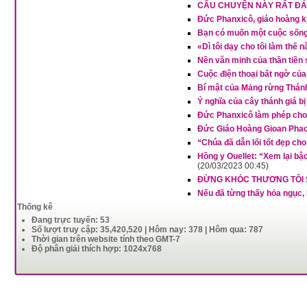
CÂU CHUYỆN NÀY RẤT ĐÁ
Đức Phanxicô, giáo hoàng k
Bạn có muốn một cuộc sống 
«Dì tôi dạy cho tôi làm thế 
Nền văn minh của thần tiền 
Cuộc điện thoại bất ngờ củ
Bí mật của Mảng rừng Thánh 
Ý nghĩa của cây thánh giá b
Đức Phanxicô làm phép cho 
Đức Giáo Hoàng Gioan Phao 
“Chúa đã dẫn lối tốt đẹp ch
Hồng y Ouellet: “Xem lại b
(20/03/2023 00:45)
ĐỪNG KHÓC THƯƠNG TÔI S
Nếu đã từng thấy hỏa ngục
Thống kê
Đang trực tuyến: 53
Số lượt truy cập: 35,420,520 | Hôm nay: 378 | Hôm qua: 787
Thời gian trên website tính theo GMT-7
Độ phân giải thích hợp: 1024x768