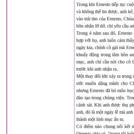
Trong khi Ernesto tiếp tục cu
và không thể tin được, anh kể,
vào trái tim của Ernesto, Chúa 
hôn nhân lỡ dở, chỉ yêu cầu 
Trong 4 năm sau đó, Ernesto 
hợp với họ, anh luôn cảm thấy
ngày kia, chính cô gái mà Ern
khuấy động trong tâm hồn anh
mục, anh chỉ cần nói cho cô 
trước khi anh nhận ra.
Một thay đổi lớn xảy ra trong
ước muốn dâng mình cho Chú
nhưng Ernesto đã bỏ môn học 
đào tạo trong chủng viện. Tro
cảnh sát. Khi anh được thụ ph
anh, đó là một ngày lễ mà anh
thành một linh mục ẩn tu.
Có điểm nào chung nối kết n
Ornesto chia sẻ, "trong tôi lu