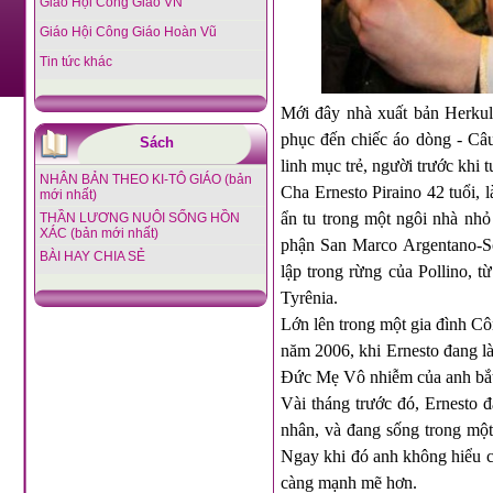
Giáo Hội Công Giáo VN
Giáo Hội Công Giáo Hoàn Vũ
Tin tức khác
Mới đây nhà xuất bản Herkul
phục đến chiếc áo dòng - Câu
Sách
linh mục trẻ, người trước khi
NHÂN BẢN THEO KI-TÔ GIÁO (bản
Cha Ernesto Piraino 42 tuổi, 
mới nhất)
ẩn tu trong một ngôi nhà nhỏ
THẦN LƯƠNG NUÔI SỐNG HỒN
XÁC (bản mới nhất)
phận San Marco Argentano-Sca
BÀI HAY CHIA SẺ
lập trong rừng của Pollino, t
Tyrênia.
Lớn lên trong một gia đình Cô
năm 2006, khi Ernesto đang là
Đức Mẹ Vô nhiễm của anh bắt 
Vài tháng trước đó, Ernesto đ
nhân, và đang sống trong một
Ngay khi đó anh không hiểu ch
càng mạnh mẽ hơn.