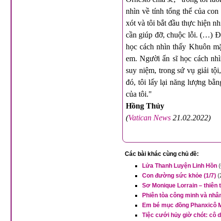
nhìn về tính tổng thể của co
xót và tôi bắt đầu thực hiện 
cần giúp đỡ, chuộc lỗi. (…) Đ
học cách nhìn thấy Khuôn mặ
em. Người ẩn sĩ học cách nh
suy niệm, trong sứ vụ giải tội
đó, tôi lấy lại năng lượng bằ
của tôi."
Hồng Thủy
(
Vatican News
21.02.2022)
Các bài khác cùng chủ đề:
Lửa Thanh Luyện Linh Hồn
Con đường sức khỏe (1/7)
(
Sơ Monique Lorrain – thiên
Phiên tòa công minh và nhân
Em bé mục đồng Phanxicô Ma
Tiệc cưới hủy giờ chót: cô