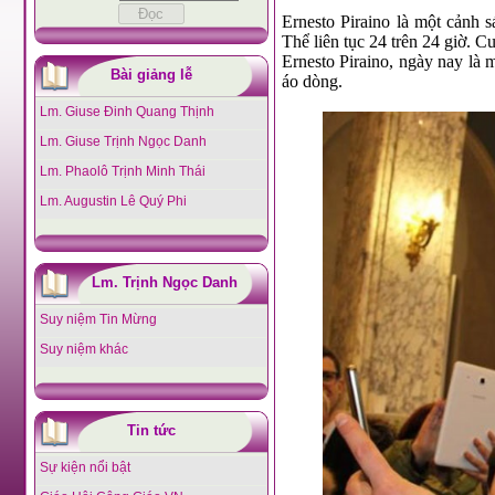
Ernesto Piraino là một cảnh 
Thể liên tục 24 trên 24 giờ. C
Ernesto Piraino, ngày nay là 
Bài giảng lễ
áo dòng.
Lm. Giuse Đinh Quang Thịnh
Lm. Giuse Trịnh Ngọc Danh
Lm. Phaolô Trịnh Minh Thái
Lm. Augustin Lê Quý Phi
Lm. Trịnh Ngọc Danh
Suy niệm Tin Mừng
Suy niệm khác
Tin tức
Sự kiện nổi bật