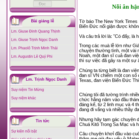
Nỗi ân hậ
Bài giảng lễ
Tờ báo The New York Times mớ
Biển Đức nổi giận được khôn
Lm. Giuse Đinh Quang Thịnh
Và câu trả lời là: "Có đấy, là
Lm. Giuse Trịnh Ngọc Danh
Trong các muà lễ lớn như Giá
Lm. Phaolô Trịnh Minh Thái
chuyện thường tình, một vài n
Noah, một đan sĩ cuả đan vi
Lm. Augustin Lê Quý Phi
thì sự việc đã gây ra một sự
Chúng ta từng biết là đan việ
đan sĩ VN chiếm một con số đ
Lm. Trịnh Ngọc Danh
Texas, đan viện Biển Đức Th
Suy niệm Tin Mừng
Chúng tôi đã tường trình nhi
Suy niệm khác
chức hằng năm vào đầu tháng 
đáng kể, từ 2 linh mục và 4 
đang đi vắng và nhiều thầy đa
Nhưng hãy tạm gác chuyện dài
Tin tức
Chuá Kitô Trong Sa Mạc và hã
Sự kiện nổi bật
Câu chuyện khơỉ đầu vào cuố
thăm mẹ già đau yếu ở Malawi 