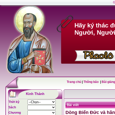
G
Hãy ký thác 
Người, Người 
Trang chủ
|
Thông báo
|
Bài giảng
Kinh Thánh
Thời kỳ
Bài viết
Sách
Dòng Biển Đức và hãng
Chương