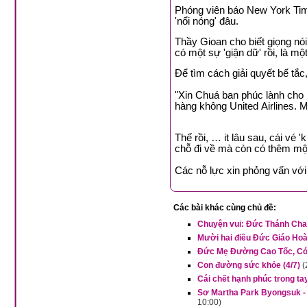
Phóng viên báo New York Times
'nổi nóng' đâu.
Thầy Gioan cho biết giọng nói
có một sự 'giận dữ' rồi, là mộ
Để tìm cách giải quyết bế tắ
"Xin Chuá ban phúc lành cho 
hàng không United Airlines. M
Thế rồi, … it lâu sau, cái vé 
chỗ đi về mà còn có thêm một
Các nỗ lực xin phỏng vấn với 
Các bài khác cùng chủ đề:
Chuyện vui: Đức Thánh Cha 
Mười hai điều Đức Giáo Hoà
Đức Mẹ Đường Cao Tốc, Có 
Con đường sức khỏe (4/7)
(
Cái chết hạnh phúc trong t
Sơ Martha Park Byongsuk - 
10:00)