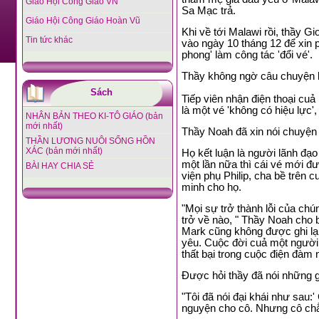
Giáo Hội Công Giáo VN
Sa Mạc trả.
Giáo Hội Công Giáo Hoàn Vũ
Khi về tới Malawi rồi, thầy G
Tin tức khác
vào ngày 10
tháng 12 để xin 
phong' làm công tác 'đổi vé'.
Thầy không ngờ câu chuyện lại
Sách
Tiếp viên nhận điện thoại cuả
là một vé 'không có hiệu lực',
NHÂN BẢN THEO KI-TÔ GIÁO (bản
mới nhất)
Thầy Noah đã xin nói chuyện 
THẦN LƯƠNG NUÔI SỐNG HỒN
XÁC (bản mới nhất)
Họ kết luận là người lãnh đạo
một lần nữa thì cái vé mới đượ
BÀI HAY CHIA SẺ
viện phụ Philip, cha bề trên 
minh cho họ.
"Mọi sự trở thành lỗi của ch
trở về nào, " Thầy Noah cho 
Mark cũng không được ghi lại.
yêu. Cuộc đời cuả một người 
thất bại trong cuộc điện đàm n
Được hỏi thầy đã nói những g
"Tôi đã nói đại khái như sau:
nguyện cho cô. Nhưng cô chẳ