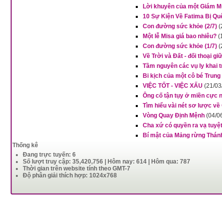
Lời khuyên của một Giám Mụ
10 Sự Kiện Về Fatima Bị Qu
Con đường sức khỏe (2/7)
(
Một lễ Misa giá bao nhiêu?
(
Con đường sức khỏe (1/7)
(
Về Trời và Đất - đối thoại 
Tầm nguyên các vụ ly khai t
Bi kịch của một cô bé Tru
VIỆC TỐT - VIỆC XẤU
(21/03
Ông cố tận tụy ở miền cực
Tìm hiểu vài nét sơ lược về
Vòng Quay Định Mệnh
(04/0
Cha xứ có quyền ra vạ tuyệt
Bí mật của Mảng rừng Thánh 
Thống kê
Đang trực tuyến: 6
Số lượt truy cập: 35,420,756 | Hôm nay: 614 | Hôm qua: 787
Thời gian trên website tính theo GMT-7
Độ phân giải thích hợp: 1024x768