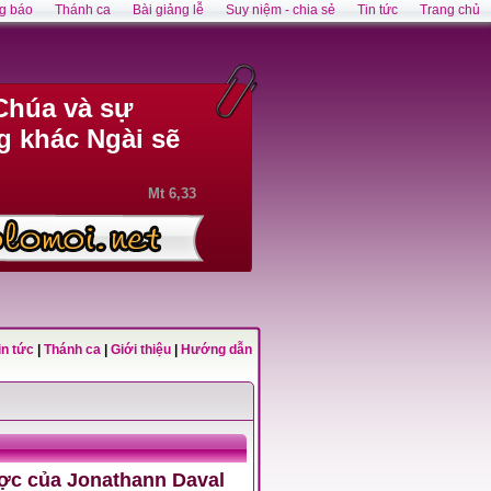
g báo
Thánh ca
Bài giảng lễ
Suy niệm - chia sẻ
Tin tức
Trang chủ
Chúa và sự
g khác Ngài sẽ
Mt 6,33
in tức
|
Thánh ca
|
Giới thiệu
|
Hướng dẫn
ợc của Jonathann Daval