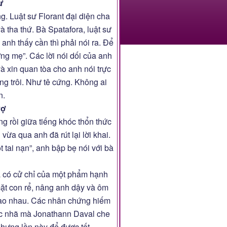
ư
ng. Luật sư Florant đại diện cha
à tha thứ. Bà Spatafora, luật sư
anh thấy cần thì phải nói ra. Để
ơng mẹ”. Các lời nói dối của anh
 xin quan tòa cho anh nói trực
ừng trôi. Như tê cứng. Không ai
n.
vợ
g rồi giữa tiếng khóc thổn thức
vừa qua anh đã rút lại lời khai.
 tai nạn”, anh bập bẹ nói với bà
ã có cử chỉ của một phẩm hạnh
mặt con rể, nâng anh dậy và ôm
 vào nhau. Các nhân chứng hiếm
ục nhã mà Jonathann Daval che
nhưng lần này để được tốt.