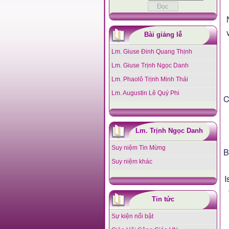
Bài giảng lễ
Lm. Giuse Đinh Quang Thịnh
Lm. Giuse Trịnh Ngọc Danh
Lm. Phaolô Trịnh Minh Thái
Lm. Augustin Lê Quý Phi
C
Lm. Trịnh Ngọc Danh
Suy niệm Tin Mừng
B
Suy niệm khác
I
Tin tức
Sự kiện nổi bật