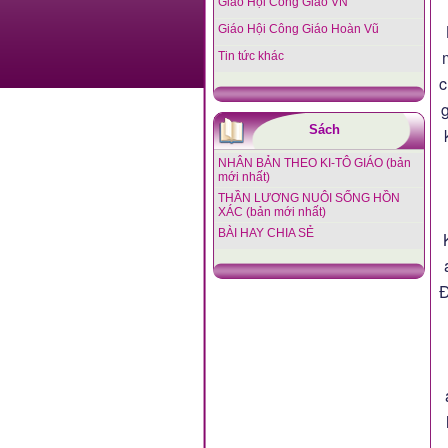
Giáo Hội Công Giáo VN
Giáo Hội Công Giáo Hoàn Vũ
Tin tức khác
c
Sách
NHÂN BẢN THEO KI-TÔ GIÁO (bản
mới nhất)
THẦN LƯƠNG NUÔI SỐNG HỒN
XÁC (bản mới nhất)
BÀI HAY CHIA SẺ
Đ