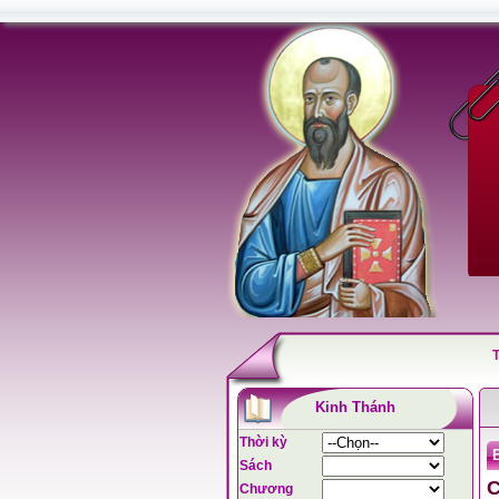
Kinh Thánh
Thời kỳ
B
Sách
C
Chương