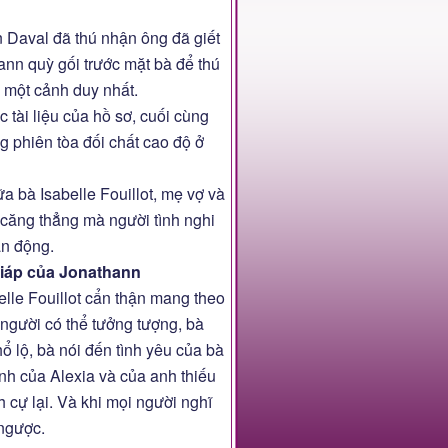
 Daval đã thú nhận ông đã giết
ann quỳ gối trước mặt bà để thú
h một cảnh duy nhất.
tài liệu của hồ sơ, cuối cùng
g phiên tòa đối chất cao độ ở
ữa bà Isabelle Fouillot, mẹ vợ và
t căng thẳng mà người tình nghi
ấn động.
giáp của Jonathann
lle Fouillot cẩn thận mang theo
người có thể tưởng tượng, bà
thổ lộ, bà nói đến tình yêu của bà
đình của Alexia và của anh thiếu
 cự lại. Và khi mọi người nghĩ
 ngược.