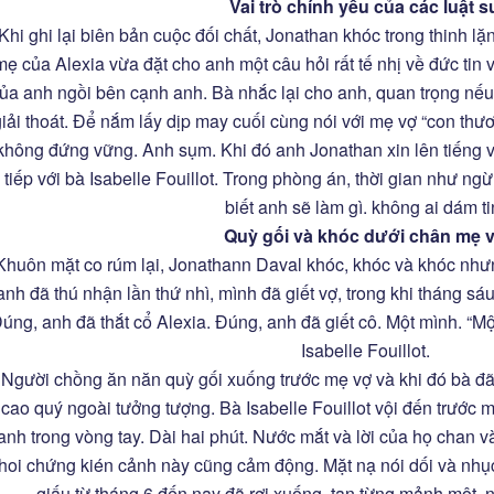
Vai trò chính yếu của các luật s
Khi ghi lại biên bản cuộc đối chất, Jonathan khóc trong thinh lặ
mẹ của Alexia vừa đặt cho anh một câu hỏi rất tế nhị về đức tin v
ủa anh ngồi bên cạnh anh. Bà nhắc lại cho anh, quan trọng nếu 
giải thoát. Để nắm lấy dịp may cuối cùng nói với mẹ vợ “con thư
không đứng vững. Anh sụm. Khi đó anh Jonathan xin lên tiếng và
tiếp với bà Isabelle Fouillot. Trong phòng án, thời gian như ng
biết anh sẽ làm gì. không ai dám ti
Q
u
ỳ gối và khóc dưới chân mẹ 
Khuôn mặt co rúm lại, Jonathann Daval khóc, khóc và khóc nhưn
anh đã thú nhận lần thứ nhì, mình đã giết vợ, trong khi tháng sáu 
úng, anh đã thắt cổ Alexia. Đúng, anh đã giết cô. Một mình. “Một
Isabelle Fouillot.
Người chồng ăn năn quỳ gối xuống trước mẹ vợ và khi đó bà đ
cao quý ngoài tưởng tượng. Bà Isabelle Fouillot vội đến trước 
anh trong vòng tay. Dài hai phút. Nước mắt và lời của họ chan
hoi chứng kién cảnh này cũng cảm động. Mặt nạ nói dối và nh
giấu từ tháng 6 đến nay đã rơi xuống, tan từng mảnh một, 