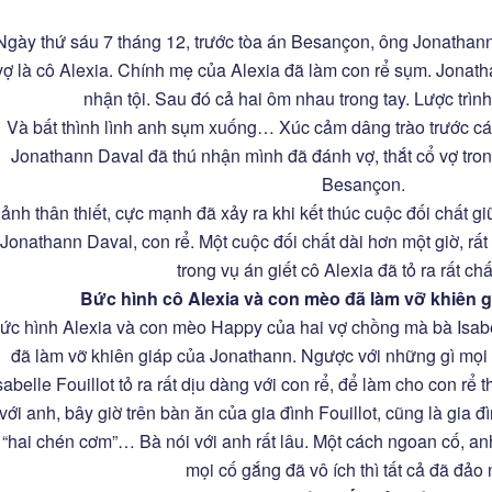
Ngày thứ sáu 7 tháng 12, trước tòa án Besançon, ông Jonathann
vợ là cô Alexia. Chính mẹ của Alexia đã làm con rể sụm. Jonath
nhận tội. Sau đó cả hai ôm nhau trong tay. Lược trìn
Và bất thình lình anh sụm xuống… Xúc cảm dâng trào trước các 
Jonathann Daval đã thú nhận mình đã đánh vợ, thắt cổ vợ tron
Besançon.
ảnh thân thiết, cực mạnh đã xảy ra khi kết thúc cuộc đối chất gi
Jonathann Daval, con rể. Một cuộc đối chất dài hơn một giờ, rấ
trong vụ án giết cô Alexia đã tỏ ra rất ch
Bức hình cô Alexia và con mèo đã làm vỡ khiên 
ức hình Alexia và con mèo Happy của hai vợ chồng mà bà Isabe
đã làm vỡ khiên giáp của Jonathann. Ngược với những gì mọi 
sabelle Fouillot tỏ ra rất dịu dàng với con rể, để làm cho con rể 
với anh, bây giờ trên bàn ăn của gia đình Fouillot, cũng là gia 
“hai chén cơm”… Bà nói với anh rất lâu. Một cách ngoan cố, anh
mọi cố gắng đã vô ích thì tất cả đã đảo