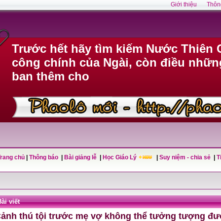
Giới thiệu
Thôn
Trước hết hãy tìm kiếm Nước Thiên 
công chính của Ngài, còn điều nhữn
ban thêm cho
Trang chủ
|
Thông báo
|
Bài giảng lễ
|
Học Giáo Lý
|
Suy niệm - chia sẻ
|
T
ài viết
ảnh thú tội trước mẹ vợ không thể tưởng tượng đư