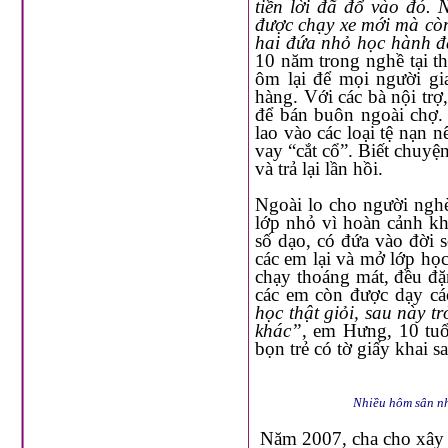
tiền lời đã đổ vào đó. Nhưng nhờ cách của cha, cánh xe ôm chúng tôi không những
được chạy xe mới mà còn sở hữu để lấy vốn làm ăn, từ đó yên tâm lo cho gia đình cùng
hai đứa nhỏ học hành 
10 năm trong nghề tại thành phố
ôm lại để mọi người giao lưu, tăng thêm tì
hàng. Với các bà nội trợ, cha cũng hỗ trợ tương tự bằng các
để bán buôn ngoài chợ. Có nhiều người vì hoàn cảnh hay do một phút sa đà quá trớn
lao vào các loại tệ nạn nên phải vay nóng một khoản tiền để trả nợ, đi kèm với đó là lãi
vay “cắt cổ”. Biết chuyện cha giúp tr
và trả lại lần hồi.
Ngoài lo cho người nghèo, giáo dục cũng là việc được cha đầu tư không kém. Thương
lớp nhỏ vì hoàn cảnh khó khă
số dạo, có đứa vào đời sớm, lang tha
các em lại và mở lớp học tình thương. Thế là trong nhữ
chạy thoáng mát, đều đặn vang lên tiếng trẻ ê a đánh vần con chữ. Cùng với kiến
các em còn đư
học thật giỏi, sau này t
khác”
, em Hưng, 10 tuổi ở Cà Mau, ao ước thế. Riêng cha vẫn âm thầm lo lắng giúp
Nhiều hôm sân nhà
Năm 2007, cha cho xây dựng Trung tâm khuyết tật Nhân Ái, sau hai năm thì khai giảng