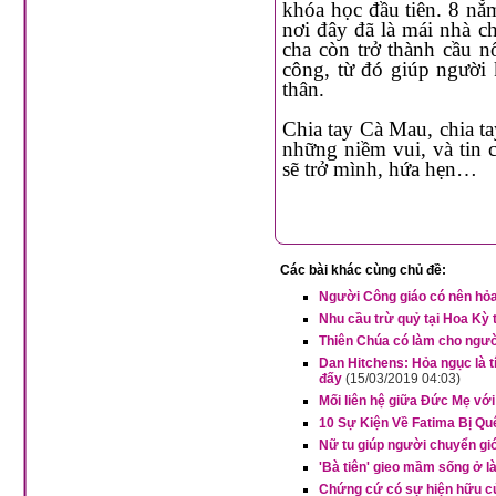
khóa học đầu tiên. 8 năm qua, với 
nơi đây đã là mái nhà chung của hàng trăm 
cha còn trở thành cầu nối để mỗi em có cơ hội làm việc tại 
công, từ đó giúp người khuyết tật trẻ hòa nhập với đời và có thu nhập nuôi sống bản
thân.
Chia tay Cà Mau, chia tay ông cố “lấm mùi chiên” ở miền tận cùng Tổ quốc, lòng ngập
những niềm vui, và tin chắc, nh
sẽ trở mình, hứa hẹn…
Các bài khác cùng chủ đề:
Người Công giáo có nên hỏa
Nhu cầu trừ quỷ tại Hoa Kỳ 
Thiên Chúa có làm cho người
Dan Hitchens: Hỏa ngục là t
đấy
(15/03/2019 04:03)
Mối liên hệ giữa Đức Mẹ với
10 Sự Kiện Về Fatima Bị Qu
Nữ tu giúp người chuyển giớ
'Bà tiên' gieo mầm sống ở 
Chứng cứ có sự hiện hữu c