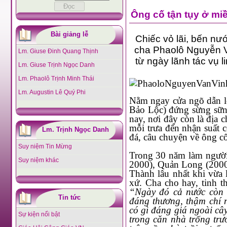
Ông cố tận tụy ở mi
Bài giảng lễ
Chiếc vỏ lãi, bến nước s
cha Phaolô Nguyễn Văn 
Lm. Giuse Đinh Quang Thịnh
từ ngày lãnh tác vụ linh 
Lm. Giuse Trịnh Ngọc Danh
Lm. Phaolô Trịnh Minh Thái
Lm. Augustin Lê Quý Phi
Nằm ngay cửa ngõ dẫn lối vào thành phố Cà Mau, nhà thờ Cà Mau (còn gọi là nhà thờ
Bảo Lộc) đứng sừng sững như 
nay, nơi đây còn là địa chỉ quen thuộc của
mỗi trưa đến nhận suất cơm miễn phí do Caritas giáo x
Lm. Trịnh Ngọc Danh
Suy niệm Tin Mừng
Trong 30 năm làm người chăn chiên, cha đi qua ba họ đạo: Hòa Thành (từ năm 1986 -
Suy niệm khác
2000), Quản Long (2000 - 2011)
Thành lâu nhất khi vừa làm cha phó, cha
“Ngày đó cả nước còn trong thời điểm khó khăn, đi đâu mình cũng gặp hoàn cảnh
Tin tức
đáng thương, thậm chí nhiều lần đến thăm nhà người dân, nhìn vào bên trong chẳng
có gì đáng giá ngoài cây đèn dầu và chiếc giường gỗ ọp ẹp. Có nơi chỉ hai cụ già sống
Sự kiện nổi bật
trong căn nhà trống trước hở sau, 