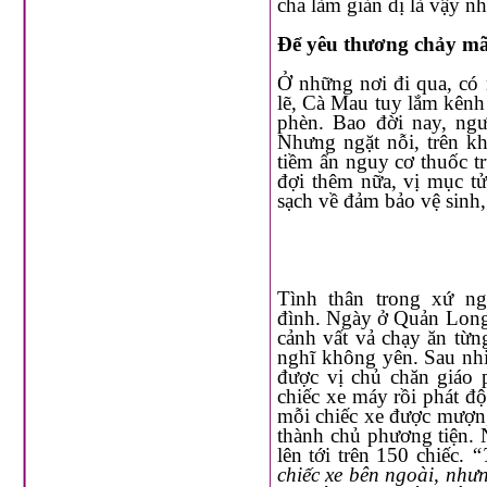
cha làm giản dị là vậ
Để yêu thương chảy mã
Ở những nơi đi qua, có một điều cha hay quan tâm là làm giếng nước cho bà con. Bởi
lẽ, Cà Mau tuy lắm kênh rạch, n
phèn. Bao đời nay, người dân toàn 
Nhưng ngặt nỗi, trên khúc sông đó, bao sinh
tiềm ẩn nguy cơ thuốc trừ sâu từ ruộng đồng đổ ra trôi theo dò
đợi thêm nữa, vị mục tử cho đóng hàng trăm cây nước đưa về tận từng nhà. Có nước
sạch về đảm bảo vệ 
Tình thân trong xứ ngày một bền chặt khi cha thường xuyên ghé thăm các gia
đình. Ngày ở Quản Long, nhữ
cảnh vất vả chạy ăn từng bữa vì vi
nghĩ không yên. Sau nhiều trằn trọc tìm hướ
được vị chủ chăn giáo phận khuyến khích, hôm sau cha “xách” về mộ
chiếc xe máy rồi phát động phong trào “cho mượn xe chạy xe ôm”. Theo cách này, với
mỗi chiếc xe được mượn, anh em trả góp 20.000đ/ngày và chỉ sau hơn một năm, họ trở
thành chủ phương tiện. Nhờ đó, 
lên tới trên 150 chiếc.
“Trư
chiếc xe bên ngoài, nhưng chỉ được thuê xe cũ, cách tháng