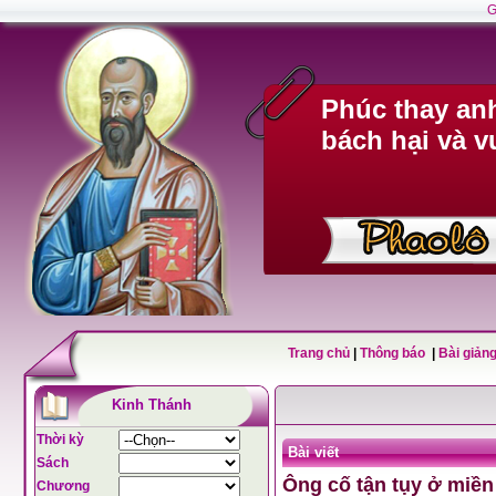
G
Phúc thay anh
bách hại và v
Trang chủ
|
Thông báo
|
Bài giảng
Kinh Thánh
Thời kỳ
Bài viết
Sách
Ông cố tận tụy ở miề
Chương