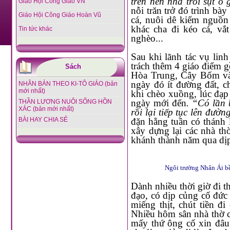
Giáo Hội Công Giáo VN
nỗi trăn trở đó trình bày với cha sở, sau khi bàn tính, hai cha con quyết định đào ao thả
Giáo Hội Công Giáo Hoàn Vũ
cá, nuôi dê kiếm nguồn vốn làm việc từ thiện. Ngày ngày, buổi lo việc nhà xứ, buổi
khác cha đi kéo cá, vắt sữa
Tin tức khác
nghèo...
Sau khi lãnh tác vụ linh mục, ngoài làm phó xứ Hòa Thành, cha còn nhận bài sai phụ
trách thêm 4 giáo điểm gồm U 
Sách
Hòa Trung, Cây Bốm và Cái Cấm. C
ngày đó ít đường đất, chằng chịt kênh rạch, m
NHÂN BẢN THEO KI-TÔ GIÁO (bản
mới nhất)
khi chèo xuồng, lúc đạp ghe cả buổi. Gặp hôm “vấp” con nước ch
ngày mới đến
. “Có lần 
THẦN LƯƠNG NUÔI SỐNG HỒN
XÁC (bản mới nhất)
rồi lại tiếp tục lên đườn
BÀI HAY CHIA SẺ
đặn hằng tuần có thánh lễ, cùng với đó, các cơ sở được gầy dựng khang trang. Cha đã
xây dựng lại các nhà thờ 
khánh thành năm qua dị
Ngôi trường Nhân Ái bề
Dành nhiều thời giờ đi thăm hết nhà này qua nhà kia nên cha thấu hiểu đời sống của bổn
đạo, có dịp củng cố đức tin cho các
miếng thịt, chút tiền đi chợ hoặc ghi chép lạ
Nhiều hôm sân nhà thờ chật kín những chiếc xe lăn, xe lắc, xe đạp,
mấy thứ ông cố xin đâu đó về rồi phân chia lại cho người cần trợ giúp… Những việc