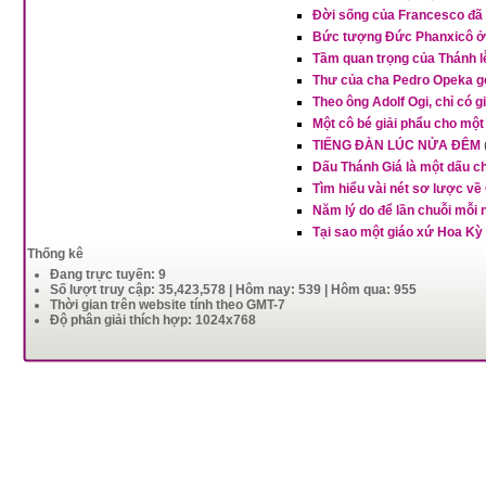
Đời sống của Francesco đã 
Bức tượng Đức Phanxicô ở 
Tầm quan trọng của Thánh 
Thư của cha Pedro Opeka g
Theo ông Adolf Ogi, chỉ có 
Một cô bé giải phẩu cho một
TIẾNG ĐÀN LÚC NỬA ĐÊM
Dấu Thánh Giá là một dấu ch
Tìm hiểu vài nét sơ lược về
Năm lý do để lần chuỗi mỗi
Tại sao một giáo xứ Hoa Kỳ 
Thống kê
Đang trực tuyến: 9
Số lượt truy cập: 35,423,578 | Hôm nay: 539 | Hôm qua: 955
Thời gian trên website tính theo GMT-7
Độ phân giải thích hợp: 1024x768