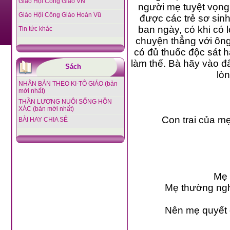
Giáo Hội Công Giáo VN
người mẹ tuyệt vọn
Giáo Hội Công Giáo Hoàn Vũ
được các trẻ sơ sin
ban ngày, có khi có 
Tin tức khác
chuyện thẳng với ông
có đủ thuốc độc sát 
làm thế. Bà hãy vào đâ
Sách
lò
NHÂN BẢN THEO KI-TÔ GIÁO (bản
mới nhất)
THẦN LƯƠNG NUÔI SỐNG HỒN
XÁC (bản mới nhất)
Con trai của m
BÀI HAY CHIA SẺ
Mẹ 
Mẹ thường ngh
Nên mẹ quyết đ