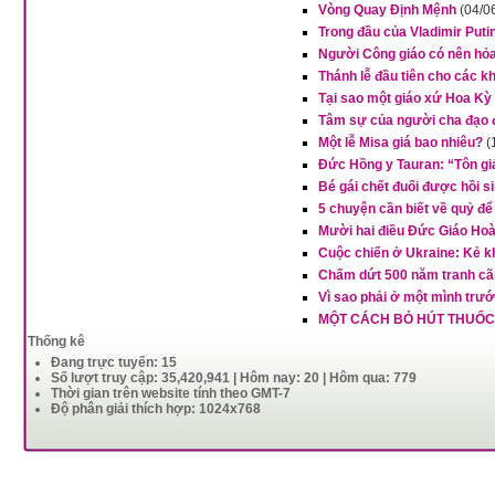
Vòng Quay Định Mệnh
(04/0
Trong đầu của Vladimir Puti
Người Công giáo có nên hỏa
Thánh lễ đầu tiên cho các kh
Tại sao một giáo xứ Hoa Kỳ 
Tâm sự của người cha đạo đ
Một lễ Misa giá bao nhiêu?
(
Đức Hồng y Tauran: “Tôn gi
Bé gái chết đuối được hồi s
5 chuyện cần biết về quỷ đ
Mười hai điều Đức Giáo Hoà
Cuộc chiến ở Ukraine: Kẻ kh
Chấm dứt 500 năm tranh cãi
Vì sao phải ở một mình trư
MỘT CÁCH BỎ HÚT THUỐC
Thống kê
Đang trực tuyến: 15
Số lượt truy cập: 35,420,941 | Hôm nay: 20 | Hôm qua: 779
Thời gian trên website tính theo GMT-7
Độ phân giải thích hợp: 1024x768