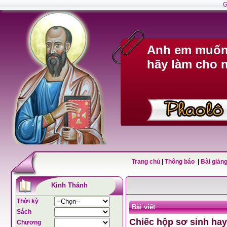
G
Anh em muốn 
hãy làm cho n
Trang chủ
|
Thông báo
|
Bài giảng
Kinh Thánh
Thời kỳ
Bài viết
Sách
Chiếc hộp sơ sinh hay
Chương