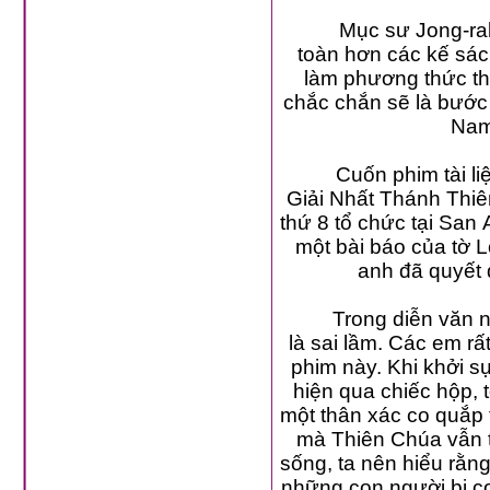
Mục sư Jong-rak
toàn hơn các kế sá
làm phương thức tha
chắc chắn sẽ là bước 
Nam
Cuốn phim tài li
Giải Nhất Thánh Thiê
thứ 8 tổ chức tại San
một bài báo của tờ 
anh đã quyết 
Trong diễn văn n
là sai lầm. Các em rấ
phim này. Khi khởi s
hiện qua chiếc hộp, 
một thân xác co quắp 
mà Thiên Chúa vẫn t
sống, ta nên hiểu rằng
những con người bị co