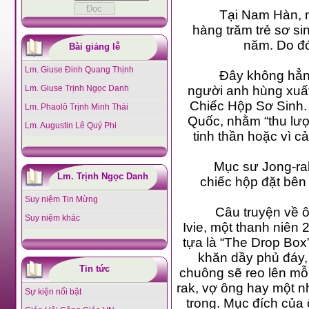
Tại Nam Hàn, 
hàng trăm trẻ sơ si
năm. Do đó
Bài giảng lễ
Lm. Giuse Đinh Quang Thịnh
Đây không hẳn l
Lm. Giuse Trịnh Ngọc Danh
người anh hùng xuất
Chiếc Hộp Sơ Sinh. 
Lm. Phaolô Trịnh Minh Thái
Quốc, nhằm “thu lượm
Lm. Augustin Lê Quý Phi
tinh thần hoặc vì 
Mục sư Jong-rak
Lm. Trịnh Ngọc Danh
chiếc hộp đặt bên 
Suy niệm Tin Mừng
Câu truyện về ô
Suy niệm khác
Ivie, một thanh niên 2
tựa là “The Drop Box
khăn dầy phủ đáy, 
Tin tức
chuông sẽ reo lên mỗi
rak, vợ ông hay một n
Sự kiện nổi bật
trong. Mục đích của