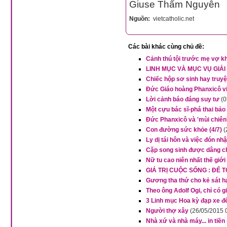
Giuse Thẩm Nguyễn
Nguồn:
vietcatholic.net
Các bài khác cùng chủ đề:
Cảnh thú tội trước mẹ vợ 
LINH MỤC VÀ MỤC VỤ GIẢI 
Chiếc hộp sơ sinh hay truy
Đức Giáo hoàng Phanxicô vi
Lời cảnh báo đáng suy tư
(0
Một cựu bác sĩ-phá thai bảo
Đức Phanxicô và 'mùi chiên
Con đường sức khỏe (4/7)
(
Ly dị tái hôn và việc đón n
Cặp song sinh được dâng ch
Nữ tu cao niên nhất thế giới 
GIÁ TRỊ CUỘC SỐNG : ĐỂ 
Gương tha thứ cho kẻ sát h
Theo ông Adolf Ogi, chỉ có 
3 Linh mục Hoa kỳ đạp xe đ
Người thợ xây
(26/05/2015 
Nhà xứ và nhà máy... in tiền