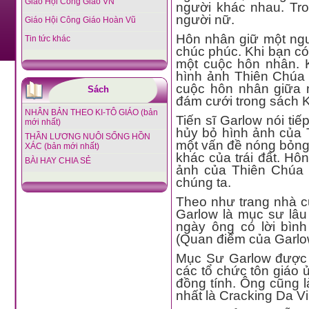
Giáo Hội Công Giáo VN
người khác nhau. Tro
người nữ.
Giáo Hội Công Giáo Hoàn Vũ
Hôn nhân giữ một ng
Tin tức khác
chúc phúc. Khi bạn có
một cuộc hôn nhân. 
hình ảnh Thiên Chúa 
cuộc hôn nhân giữa 
Sách
đám cưới trong sách K
NHÂN BẢN THEO KI-TÔ GIÁO (bản
Tiến sĩ Garlow nói tiế
mới nhất)
hủy bỏ hình ảnh của T
THẦN LƯƠNG NUÔI SỐNG HỒN
một vấn đề nóng bỏng.
XÁC (bản mới nhất)
khác của trái đất. Hô
BÀI HAY CHIA SẺ
ảnh của Thiên Chúa t
chúng ta.
Theo như trang nhà c
Garlow là mục sư lâu 
ngày ông có lời bình
(Quan điểm của Garlow
Mục Sư Garlow được b
các tổ chức tôn giáo 
đồng tính. Ông cũng l
nhất là Cracking Da V