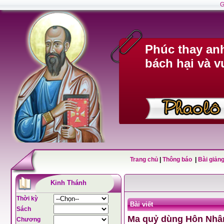
G
Phúc thay anh
bách hại và v
Trang chủ
|
Thông báo
|
Bài giảng
Kinh Thánh
Thời kỳ
Bài viết
Sách
Ma quỷ dùng Hôn Nhân
Chương