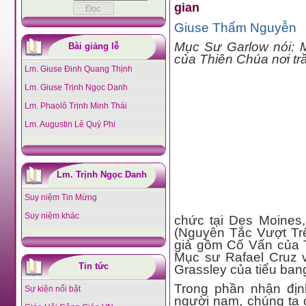
gian
Giuse Thẩm Nguyễn
Mục Sư Garlow nói: 
Bài giảng lễ
của Thiên Chúa nơi trầ
Lm. Giuse Đinh Quang Thịnh
Lm. Giuse Trịnh Ngọc Danh
Lm. Phaolô Trịnh Minh Thái
Lm. Augustin Lê Quý Phi
Lm. Trịnh Ngọc Danh
Suy niệm Tin Mừng
Suy niệm khác
chức tại Des Moines, 
(Nguyên Tắc Vượt Trê
giả gồm Cố Vấn của 
Mục sư Rafael Cruz 
Tin tức
Grassley của tiểu ban
Trong phần nhận địn
Sự kiện nổi bật
người nam, chúng ta 