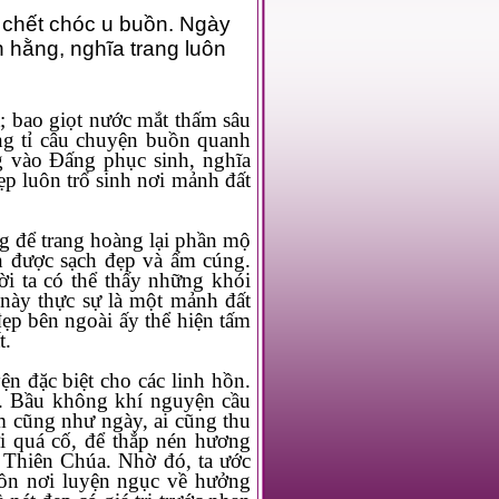
óc u buồn. Ngày
trang luôn
h nơi mảnh đất
 ấm cúng.
t.
ầu