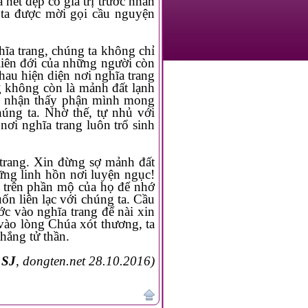
á trị trước nhan
 Nhờ thế, tự nhủ với
ổ sinh
luyện ngục!
hắng tử thần.
 SJ
, dongten.net 28.10.2016)