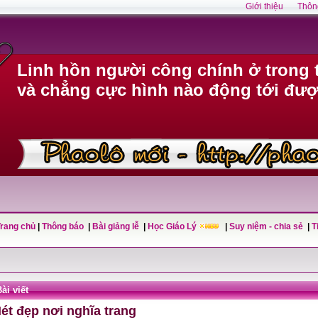
Giới thiệu
Thôn
Linh hồn người công chính ở trong 
và chẳng cực hình nào động tới đượ
Trang chủ
|
Thông báo
|
Bài giảng lễ
|
Học Giáo Lý
|
Suy niệm - chia sẻ
|
T
ài viết
ét đẹp nơi nghĩa trang