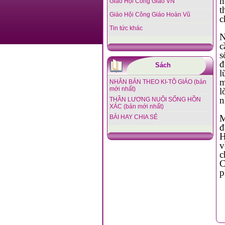
h
Giáo Hội Công Giáo VN
th
Giáo Hội Công Giáo Hoàn Vũ
c
Tin tức khác
Nét đẹp nơi nghĩa trang còn l
cầ
số
để d
Sách
lùng âm u
m
NHÂN BẢN THEO KI-TÔ GIÁO (bản
mới nhất)
l
n
THẦN LƯƠNG NUÔI SỐNG HỒN
XÁC (bản mới nhất)
Mỗi người có thể cảm nhậ
BÀI HAY CHIA SẺ
đ
Họ
về
chúc
Chúa cứu
p