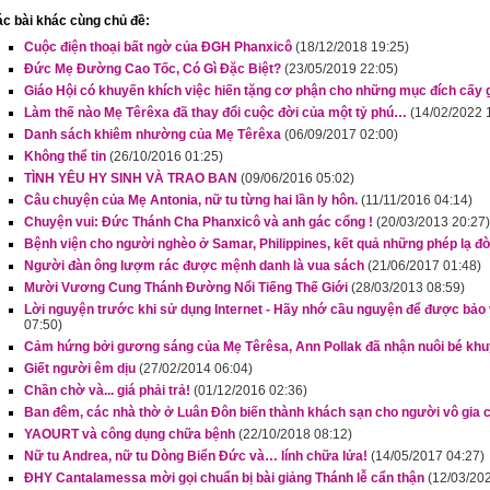
c bài khác cùng chủ đề:
Cuộc điện thoại bất ngờ của ĐGH Phanxicô
(18/12/2018 19:25)
Đức Mẹ Đường Cao Tốc, Có Gì Đặc Biệt?
(23/05/2019 22:05)
Giáo Hội có khuyến khích việc hiến tặng cơ phận cho những mục đích cấy
Làm thế nào Mẹ Têrêxa đã thay đổi cuộc đời của một tỷ phú…
(14/02/2022 
Danh sách khiêm nhường của Mẹ Têrêxa
(06/09/2017 02:00)
Không thể tin
(26/10/2016 01:25)
TÌNH YÊU HY SINH VÀ TRAO BAN
(09/06/2016 05:02)
Câu chuyện của Mẹ Antonia, nữ tu từng hai lần ly hôn.
(11/11/2016 04:14)
Chuyện vui: Đức Thánh Cha Phanxicô và anh gác cổng !
(20/03/2013 20:27)
Bệnh viện cho người nghèo ở Samar, Philippines, kết quả những phép lạ đ
Người đàn ông lượm rác được mệnh danh là vua sách
(21/06/2017 01:48)
Mười Vương Cung Thánh Đường Nổi Tiếng Thế Giới
(28/03/2013 08:59)
Lời nguyện trước khi sử dụng Internet - Hãy nhớ cầu nguyện để được bảo 
07:50)
Cảm hứng bởi gương sáng của Mẹ Têrêsa, Ann Pollak đã nhận nuôi bé khuy
Giết người êm dịu
(27/02/2014 06:04)
Chần chờ và... giá phải trả!
(01/12/2016 02:36)
Ban đêm, các nhà thờ ở Luân Đôn biến thành khách sạn cho người vô gia 
YAOURT và công dụng chữa bệnh
(22/10/2018 08:12)
Nữ tu Andrea, nữ tu Dòng Biển Đức và… lính chữa lửa!
(14/05/2017 04:27)
ĐHY Cantalamessa mời gọi chuẩn bị bài giảng Thánh lễ cẩn thận
(12/03/20