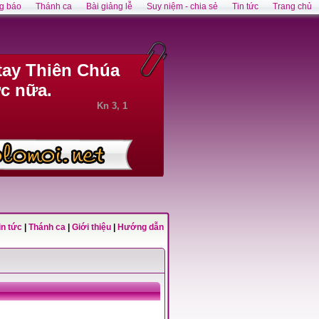
g báo
Thánh ca
Bài giảng lễ
Suy niệm - chia sẻ
Tin tức
Trang chủ
tay Thiên Chúa
c nữa.
Kn 3, 1
in tức
|
Thánh ca
|
Giới thiệu
|
Hướng dẫn