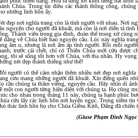
ạnh phúc thiên đàng. Hóa ra từng lời kinh tiếng hát luôn là nét đẹp có gi
ánh Chúa. Trong tín điều các thánh thông công, chúng ta được mời gọi cầu nguyện
ho những linh hồn ấy.
à tình người với nhau. Nơi nghĩa trang, chúng ta không chỉ
u nguyện cho người đã khuất, mà còn là nơi diễn tả tình liên đới của những người còn
ng. Thành viên trong gia đình, đoàn thể trong xứ cùng nhau hiện diện nơi nghĩa trang
âng về Chúa biết bao nguyện cầu. Lúc này nghĩa trang không còn là mảnh đất lạnh
, nhưng là nơi ấm áp tình người. Rồi mỗi người nhận thấy phận mình mong
anh; trước cái chết, chỉ có Thiên Chúa mới cứu được chúng ta.
òng, tôi sẽ sống tốt hơn với Chúa, với tha nhân. Hy vọng nơi nghĩa trang luôn tr
hững nét đẹp thánh thiêng như thế!
n thêm nhiều nét đẹp nơi nghĩa trang. Xin đừng sợ mảnh đất
ang cưu mang những người đã khuất. Xin đừng quên những linh hồn nơi 
 cần chúng ta thăm viếng, nguyện cầu. Hãy nhìn di ảnh trên phần mộ của họ để nhớ
 một con người từng hiện diện với chúng ta. Họ cũng muốn liên lạc với chúng ta. Cầu
 cho nhau trong tháng 11 này, chúng ta hạnh phúc bước vào nghĩa trang để nài xin
 lấy các linh hồn nơi luyện ngục. Trong niềm tin vào lòng Chúa xót thương, ta
hó thác linh hồn họ cho Chúa Giêsu Kitô, Đấng đã chiến t
(
Giuse Phạm Đình Ngọc