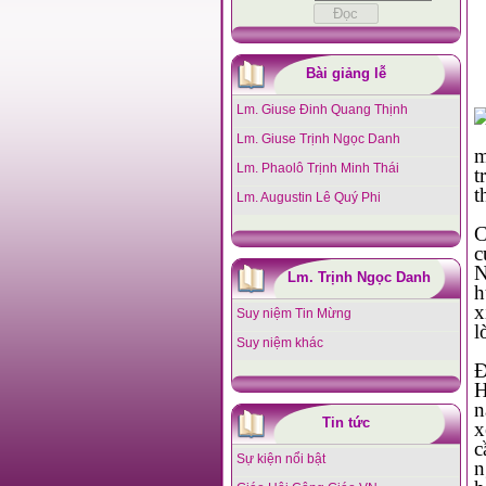
Bài giảng lễ
Lm. Giuse Đinh Quang Thịnh
Lm. Giuse Trịnh Ngọc Danh
mảnh đất đầ
Lm. Phaolô Trịnh Minh Thái
t
t
Lm. Augustin Lê Quý Phi
Cứ vào tháng 11 hàng năm, rất nhi
c
Ng
Lm. Trịnh Ngọc Danh
hư
xinh
Suy niệm Tin Mừng
Suy niệm khác
Đối với người Kitô hữu, thá
H
nà
Tin tức
xếp
cầu n
Sự kiện nổi bật
nguyện Thiên 