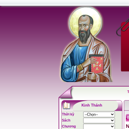
Kinh Thánh
Thời kỳ
B
Sách
N
Chương