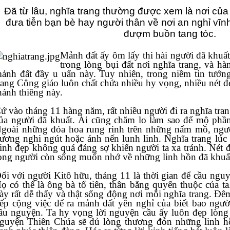
Đã từ lâu, nghĩa trang thường được xem là nơi của chết ch
đưa tiễn bạn bè hay người thân về nơi an nghỉ vĩnh hằng, nghĩa 
đượm buồn tang tóc.
Mảnh đất ấy ôm lấy thi hài người đã khuất; bao giọt nước mắt thấm sâu
trong lòng bụi đất nơi nghĩa trang, và hàng tỉ câu chuyện buồn quanh
y u uẩn này. Tuy nhiên, trong niềm tin tưởng vào Đấng phục sinh, nghĩa
rang Công giáo luôn chất chứa nhiều hy vọng, nhiều nét đẹp luôn trổ sin
hánh thiêng này.
ều người đi ra nghĩa trang để trang hoàng lại phần mộ
ủa người đã khuất. Ai cũng chăm lo làm sao để mộ phần được sạch đẹp và
oài những đóa hoa rung rinh trên những nấm mồ, người ta có thể thấy những khói
ơng nghi ngút hoặc ánh nến lunh linh. Nghĩa trang lúc này thực sự là một mảnh đất
 đẹp không quá đáng sợ khiến người ta xa tránh. Nét đẹp bên ngoài ấy thể hiện tấm
lòng người còn sống muốn nhớ về những linh hồn đã khuấ
ng 11 là thời gian để cầu nguyện đặc biệt cho các linh hồn.
ọ có thể là ông bà tổ tiên, thân bằng quyến thuộc của ta. Bầu không khí nguyện c
y rất dễ thấy và thật sống động nơi mỗi nghĩa trang. Đêm cũng như ngày, ai cũng thu
 cộng việc để ra mảnh đất yên nghỉ của biết bao người quá cố, để thắp nén hương
guyện. Ta hy vọng lời nguyện cầu ấy luôn đẹp lòng Thiên Chúa. Nhờ đó, ta ước
Chúa sẽ dủ lòng thương đón những linh hồn nơi luyện ngục về hưởng