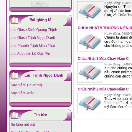
Ngày đăng: 10/09/2
Nguyện xin Thiên
quí vị và các bạ
Bài giảng lễ
CHÚA NHẬT 5 THƯỜNG NIÊN-
Lm. Giuse Đinh Quang Thịnh
Ngày đăng: 08/09/2
Chúng ta đang đư
Lm. Giuse Trịnh Ngọc Danh
cứu độ nhân loại
Lm. Phaolô Trịnh Minh Thái
chứ không phải c
Lm. Augustin Lê Quý Phi
Chúa Nhật 3 Mùa Chay-Năm C
Ngày đăng: 07/09/2
Xin cho chúng c
hầu chính những
Lm. Trịnh Ngọc Danh
Suy niệm Tin Mừng
Chúa Nhật 2 Mùa Chay-Năm C
Suy niệm khác
Ngày đăng: 06/09/2
Thay vì bỏ quá n
“biến hình” nơi t
mỹ tâm hồn của m
Tin tức
Sự kiện nổi bật