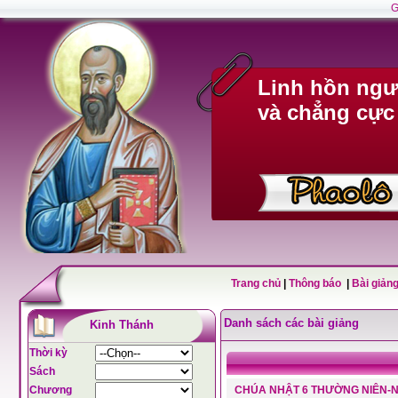
G
Linh hồn ngư
và chẳng cực
Trang chủ
|
Thông báo
|
Bài giảng
Danh sách các bài giảng
Kinh Thánh
Thời kỳ
Sách
Chương
CHÚA NHẬT 6 THƯỜNG NIÊN-