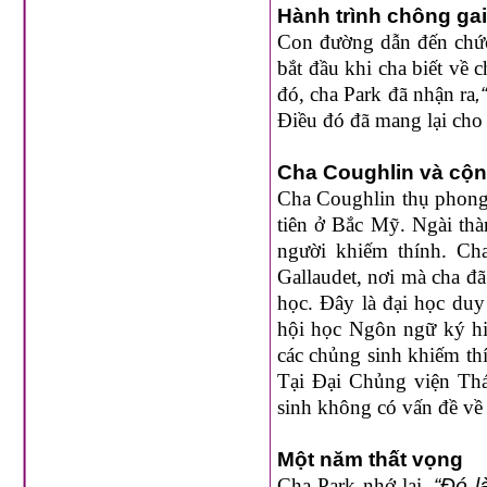
Hành trình chông gai
Con đường dẫn đến chức
bắt đầu khi cha biết về
đó, cha Park đã nhận ra
,
Điều đó đã mang lại cho
Cha Coughlin và cộn
Cha Coughlin thụ phong 
tiên ở Bắc Mỹ. Ngài thà
người khiếm thính. Ch
Gallaudet, nơi mà cha đ
học. Đây là đại học duy
hội học Ngôn ngữ ký hi
các chủng sinh khiếm th
Tại Đại Chủng viện Thá
sinh không có vấn đề về 
Một năm thất vọng
Cha Park nhớ lại,
“Đó l