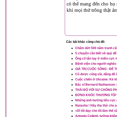
có thể mang đến cho họ 
khi mọi thứ trông thật ả
Các bài khác cùng chủ đề:
Chấm dứt 500 năm tranh cãi
5 chuyện cần biết về quỷ đ
Ông cố tận tụy ở miền cực
Bệnh viện cho người nghèo 
GIÁ TRỊ CUỘC SỐNG : ĐỂ 
Có được cúng vái, dâng đồ 
Cuộc chiến ở Ukraine: Kẻ kh
Bác sĩ Bernard Nathanson: 
THÁI ĐỘ VỚI SỰ CHỐNG PH
ĐỪNG KHÓC THƯƠNG TÔI S
Những ảnh hưởng tiêu cực 
Natasha ! Hãy tha thứ cho 
«Dì tôi dạy cho tôi làm thế 
Antonio Celletti, tướng khô