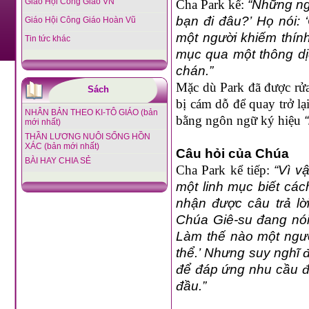
Giáo Hội Công Giáo VN
Cha Park kể:
“Những ngư
bạn đi đâu?’ Họ nói: 
Giáo Hội Công Giáo Hoàn Vũ
một người khiếm thính
Tin tức khác
mục qua một thông dịc
chán.”
Mặc dù Park đã được rửa
Sách
bị cám dỗ để quay trở lạ
NHÂN BẢN THEO KI-TÔ GIÁO (bản
bằng ngôn ngữ ký hiệu
mới nhất)
THẦN LƯƠNG NUÔI SỐNG HỒN
XÁC (bản mới nhất)
Câu hỏi của Chúa
BÀI HAY CHIA SẺ
Cha Park kể tiếp:
“Vì v
một linh mục biết cá
nhận được câu trả lờ
Chúa Giê-su đang nói v
Làm thế nào một ngườ
thể.’ Nhưng suy nghĩ đ
để đáp ứng nhu cầu đó
đầu.”