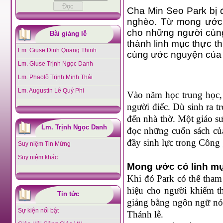
Cha Min Seo Park bị đ
nghèo. Từ mong ước c
cho những người cùng
Bài giảng lễ
thành linh mục thực th
Lm. Giuse Đinh Quang Thịnh
cùng ước nguyện của 
Lm. Giuse Trịnh Ngọc Danh
Lm. Phaolô Trịnh Minh Thái
Lm. Augustin Lê Quý Phi
Vào năm học trung học, 
người điếc. Dù sinh ra t
đến nhà thờ. Một giáo sư
Lm. Trịnh Ngọc Danh
đọc những cuốn sách của
đầy sinh lực trong Công 
Suy niệm Tin Mừng
Suy niệm khác
Mong ước có linh mụ
Khi đó Park có thể tham
hiệu cho người khiếm t
Tin tức
giảng bằng ngôn ngữ nói
Sự kiện nổi bật
Thánh lễ.