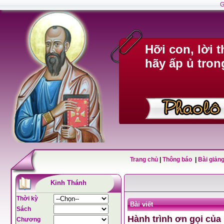
G
Hỡi con, lời 
hãy ấp ủ tron
Trang chủ
|
Thông báo
|
Bài giảng
Kinh Thánh
Thời kỳ
Bài viết
Sách
Hành trình ơn gọi của
Chương