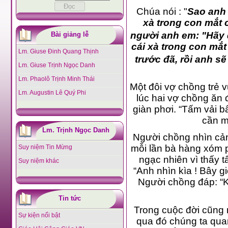
Chúa nói : "
Sao anh 
xà trong con mắt
người anh em: "Hãy để
Bài giảng lễ
cái xà trong con mắ
Lm. Giuse Đinh Quang Thịnh
trước đã, rồi anh sẽ
Lm. Giuse Trịnh Ngọc Danh
Lm. Phaolô Trịnh Minh Thái
Một đôi vợ chồng trẻ 
Lm. Augustin Lê Quý Phi
lúc hai vợ chồng ăn 
giàn phơi. “Tấm vải bẩ
cần m
Lm. Trịnh Ngọc Danh
Người chồng nhìn cản
mỗi lần bà hàng xóm p
Suy niệm Tin Mừng
ngạc nhiên vì thấy t
Suy niệm khác
“Anh nhìn kìa ! Bây gi
Người chồng đáp: “K
Tin tức
Trong cuộc đời cũng 
Sự kiện nổi bật
qua đó chúng ta quan