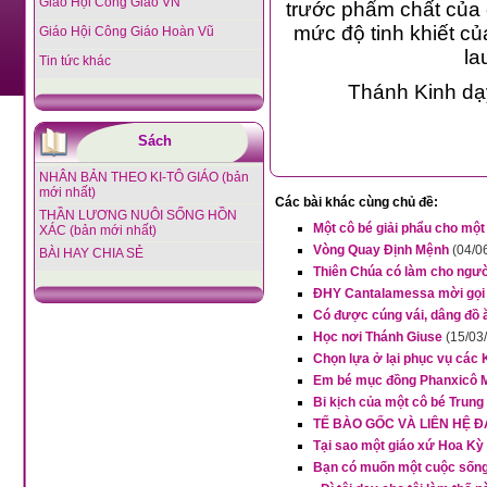
Giáo Hội Công Giáo VN
trước phẩm chất của c
mức độ tinh khiết củ
Giáo Hội Công Giáo Hoàn Vũ
la
Tin tức khác
__,_._
Thánh Kinh dạ
Sách
NHÂN BẢN THEO KI-TÔ GIÁO (bản
mới nhất)
Các bài khác cùng chủ đề:
THẦN LƯƠNG NUÔI SỐNG HỒN
Một cô bé giải phẩu cho một
XÁC (bản mới nhất)
Vòng Quay Định Mệnh
(04/0
BÀI HAY CHIA SẺ
Thiên Chúa có làm cho người
ĐHY Cantalamessa mời gọi c
Có được cúng vái, dâng đồ 
Học nơi Thánh Giuse
(15/03
Chọn lựa ở lại phục vụ các 
Em bé mục đồng Phanxicô Ma
Bi kịch của một cô bé Tru
TẾ BÀO GỐC VÀ LIÊN HỆ 
Tại sao một giáo xứ Hoa Kỳ 
Bạn có muốn một cuộc sống 