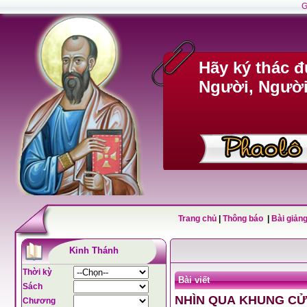
G
Hãy ký thác 
Người, Người 
Trang chủ
|
Thông báo
|
Bài giảng
Kinh Thánh
Thời kỳ
Bài viết
Sách
NHÌN QUA KHUNG CỬ
Chương