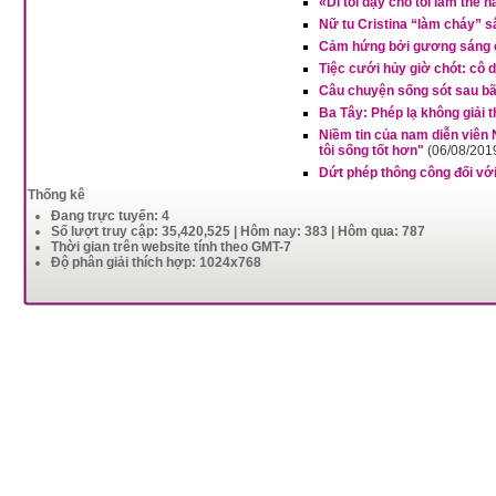
«Dì tôi dạy cho tôi làm thế 
Nữ tu Cristina “làm cháy” s
Cảm hứng bởi gương sáng củ
Tiệc cưới hủy giờ chót: cô
Câu chuyện sống sót sau bã
Ba Tây: Phép lạ không giải
Niềm tin của nam diễn viên 
tôi sống tốt hơn"
(06/08/201
Dứt phép thông công đối vớ
Thống kê
Đang trực tuyến: 4
Số lượt truy cập: 35,420,525 | Hôm nay: 383 | Hôm qua: 787
Thời gian trên website tính theo GMT-7
Độ phân giải thích hợp: 1024x768