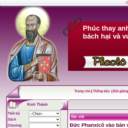
G
Phúc thay anh
bách hại và v
Trang chủ
|
Thông báo
|
Bài giảng
Kinh Thánh
Thời kỳ
Bài viết
Sách
Đức Phanxicô vào bàn 
Chương