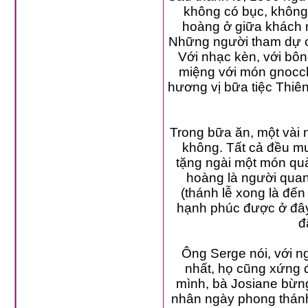
không có bục, không có
hoàng ở giữa khách mời,
Những người tham dự cho biết,
Với nhạc kèn, với bông hoa, với
miệng với món gnocchis và tiramisu
hương vị bữa tiệc Thiên đàng theo lời Đức G
Trong bữa ăn, một vài ngư
không. Tất cả đều muốn nó
tặng ngài một món quà. Còn 
hoàng là người quan tâm đ
(thánh lễ xong là đến giờ Kinh 
hạnh phúc được ở đây, thoải mái v
đ
Ông Serge nói, với ng
nhất, họ cũng xứng đá
mình, bà Josiane bừng đ
nhân ngày phong thánh Mẹ 