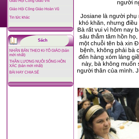
Giáo Hội Công Giáo VN
người n
Giáo Hội Công Giáo Hoàn Vũ
Josiane là người phụ 
Tin tức khác
khó khăn, nhưng điều đập 
Bà rất vui vì hôm nay bà đư
sâu thẳm tâm hồn họ, nhưng trư
Sách
một chuỗi tên bà xin Đức Thánh Ch
bệnh, không phải bà chỉ nghĩ đến nỗi đa
NHÂN BẢN THEO KI-TÔ GIÁO (bản
mới nhất)
đến hàng xóm láng giềng, đến các bạn ở giá
THẦN LƯƠNG NUÔI SỐNG HỒN
này, bà không muốn sống một mình với chính
XÁC (bản mới nhất)
người thân của mình. Josiane không có gì to lớn, nhưng nh
BÀI HAY CHIA SẺ