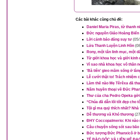
Các bài khác cùng chủ đề:
Daniel Maria Piras, từ thanh n
Đức nguyên Giáo Hoàng Biển Đ
Lời cảnh báo đáng suy tư
(05/
Lửa Thanh Luyện Linh Hồn
(0
Rony, một tân linh mục, một dấ
Từ giới khoa học và giới kinh
Vì sao nhà khoa học vô thần 
'Bà tiên' gieo mầm sống ở l
Lễ cưới thật to! Trách nhiệm 
Làm thế nào Mẹ Têrêxa đã tha
Năm huyền thoại về Đức Pha
Thư của cha Pedro Opeka gởi
“Chúa đã dẫn lối tốt đẹp cho 
Tội gì ma quỷ thích nhất? Nhà 
Dễ thương và Khó thương
(2
ĐHY Coccopalmerio: Khi nào n
Câu chuyện sống sót sau bão 
Bức tượng Đức Phanxicô ở bi
TẾ BÀO GỐC VÀ LIÊN HỆ ĐẠ