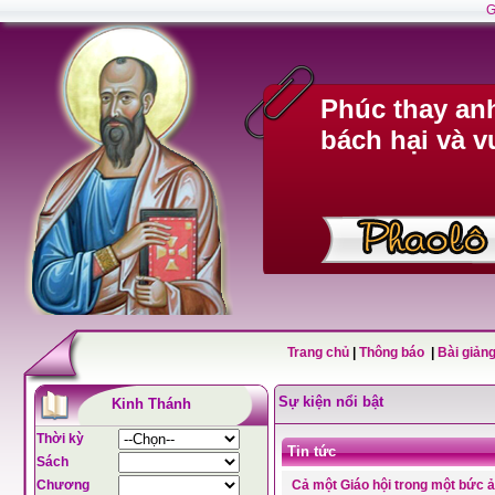
G
Phúc thay anh
bách hại và v
Trang chủ
|
Thông báo
|
Bài giảng
Sự kiện nổi bật
Kinh Thánh
Thời kỳ
Tin tức
Sách
Chương
Cả một Giáo hội trong một bức 