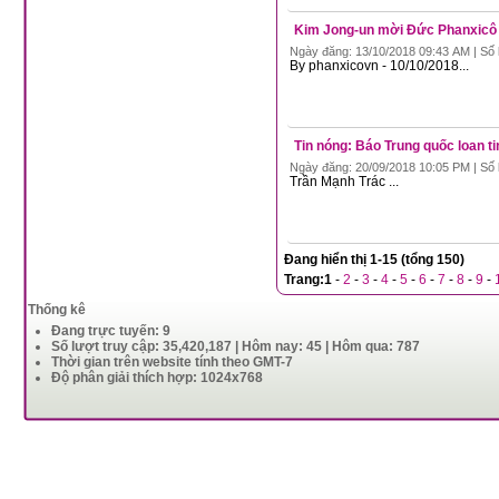
Kim Jong-un mời Đức Phanxicô
Ngày đăng: 13/10/2018 09:43 AM | Số 
By phanxicovn - 10/10/2018...
Tin nóng: Báo Trung quốc loan t
Ngày đăng: 20/09/2018 10:05 PM | Số 
Trần Mạnh Trác ...
Đang hiển thị 1-15 (tổng 150)
Trang:
1
-
2
-
3
-
4
-
5
-
6
-
7
-
8
-
9
-
Thống kê
Đang trực tuyến: 9
Số lượt truy cập: 35,420,187 | Hôm nay: 45 | Hôm qua: 787
Thời gian trên website tính theo GMT-7
Độ phân giải thích hợp: 1024x768