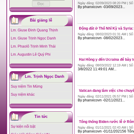
Ngày đăng: 02/09/2023 08:20 PM | Số 
By phanxicovn -03/09/2023...
Bài giảng lễ
Động đất ở Thổ Nhĩ Kỳ và Syria
Lm. Giuse Đinh Quang Thịnh
Ngày đăng: 08/02/2023 01:31 AM | Số 
By phanxicovn -08/02/2023...
Lm. Giuse Trịnh Ngọc Danh
Lm. Phaolô Trịnh Minh Thái
Lm. Augustin Lê Quý Phi
Hai Hồng y đến Ucraina để bày 
Ngày đăng: 08/03/2022 12:19 AM | Số 
3/8/2022 11:49:01 AM...
Lm. Trịnh Ngọc Danh
Suy niệm Tin Mừng
Vatican đang làm việc cho chuy
Suy niệm khác
Ngày đăng: 02/11/2021 05:57 PM | Số 
By phanxicovn -02/11/2021...
Tin tức
Tổng thống Biden rước lễ ở Rôm
Sự kiện nổi bật
Ngày đăng: 01/11/2021 02:43 AM | Số 
By phanxicovn -01/11/202156 Tổng