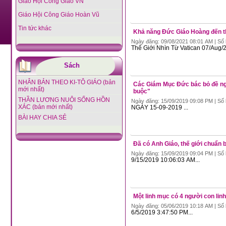
Giáo Hội Công Giáo VN
Giáo Hội Công Giáo Hoàn Vũ
Tin tức khác
Khả năng Đức Giáo Hoàng đến t
Ngày đăng: 09/08/2021 08:01 AM | Số 
Thế Giới Nhìn Từ Vatican 07/Aug/2
Sách
NHÂN BẢN THEO KI-TÔ GIÁO (bản
Các Giám Mục Đức bác bỏ đề nghị
mới nhất)
buộc"
THẦN LƯƠNG NUÔI SỐNG HỒN
Ngày đăng: 15/09/2019 09:08 PM | Số 
XÁC (bản mới nhất)
NGÀY 15-09-2019 ...
BÀI HAY CHIA SẺ
Đã có Anh Giáo, thế giới chuẩn 
Ngày đăng: 15/09/2019 09:04 PM | Số 
9/15/2019 10:06:03 AM...
Một linh mục có 4 người con lin
Ngày đăng: 05/06/2019 10:18 AM | Số 
6/5/2019 3:47:50 PM...