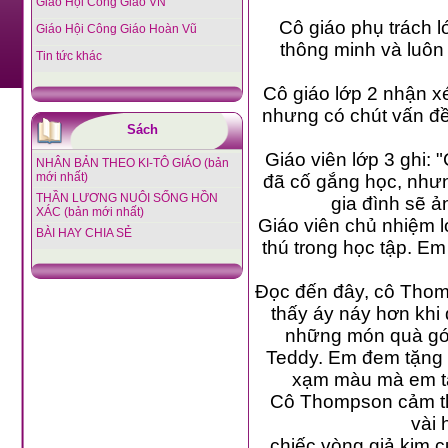
Giáo Hội Công Giáo VN
Cô giáo phụ trách lớp 1 đã nhận xét Teddy như sau: "Teddy l
Giáo Hội Công Giáo Hoàn Vũ
thông minh và luôn vui vẻ. Học giỏi và chăm ngoan... Em là nguồn vui ch
Tin tức khác
Cô giáo lớp 2 nhận xét: "Teddy là một học sinh xuất sắc, được bạn bè
nhưng có chút vấn đề vì mẹ em ốm nặng và cuộc sống gia đình thật sự là một
Sách
Giáo viên lớp 3 ghi: "Cái chết của người mẹ đã tác động mạnh đến Teddy. Em
NHÂN BẢN THEO KI-TÔ GIÁO (bản
mới nhất)
đã cố gắng học, nhưng cha em không mấy quan tâm đến con cái và đời sống
THẦN LƯƠNG NUÔI SỐNG HỒN
XÁC (bản mới nhất)
BÀI HAY CHIA SẺ
Đọc đến đây, cô Thomp
thấy áy náy hơn khi đ
những món quà gói
Teddy. Em đem tặng c
xạm màu mà em tận 
Cô Thompson cảm thấy đau lòng khi mở gói quà ấy ra 
chiếc vòng giả kim c