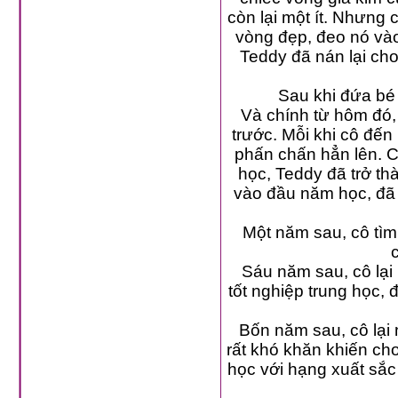
còn lại một ít. Nhưng c
vòng đẹp, đeo nó vào tay 
Teddy đã nán lại cho đến c
Và chính từ hôm đó, ngoài dạy học cô còn lưu tâm chăm sóc cho Teddy hơ
trước. Mỗi khi cô đến bàn em để hướng dẫn thêm, tinh thần Teddy dường như
phấn chấn hẳn lên. Cô càng động viên em càng tiến bộ nhanh. Vào c
học, Teddy đã trở thành học sinh giỏi nhất lớp. Và trái với phát bi
vào đầu năm học, đã không yêu thương mọi học sinh như nhau. Teddy là họ
Một năm sau, cô tìm thấy một mẩu giấy nhét qua khe cửa. Ted
Sáu năm sau, cô lại nhận được một bức thư ngắn từ Teddy.
tốt nghiệp trung học, đứng hạng ba trong lớp và "Cô vẫn là người 
Bốn năm sau, cô lại nhận được một lá thư nữa. Teddy cho bi
rất khó khăn khiến cho cậu có lúc cảm thấy bế tắc, cậu vẫn quyết
học với hạng xuất sắc nhất, nhưng "Cô vẫn luôn là cô giáo tuyệt vời mà em yê