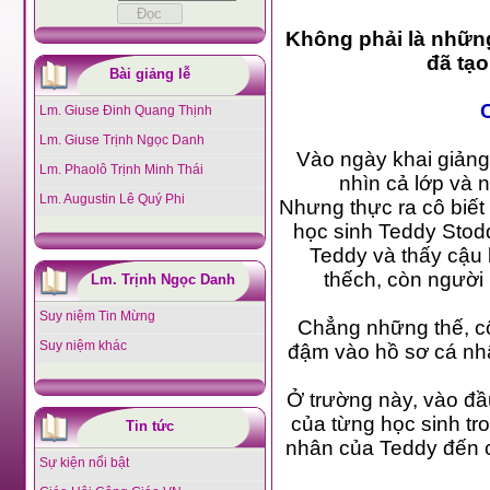
Không phải là những điều gì k
đã tạo
Bài giảng lễ
Lm. Giuse Đinh Quang Thịnh
Lm. Giuse Trịnh Ngọc Danh
Vào ngày khai giảng
Lm. Phaolô Trịnh Minh Thái
nhìn cả lớp và 
Lm. Augustin Lê Quý Phi
Nhưng thực ra cô biết 
học sinh Teddy Stodda
Teddy và thấy cậu b
Lm. Trịnh Ngọc Danh
Suy niệm Tin Mừng
Chẳng những thế, c
Suy niệm khác
đậm vào hồ sơ cá nhân của Teddy và ghi chữ F đỏ chói ngay phía ngoài (chữ
Ở trường này, vào đầu năm học mỗi giáo viên đều phải xem thành tích h
của từng học sinh trong lớp mình chủ nhiệm. Cô Thompson đã nhét hồ sơ cá
Tin tức
nhân của Teddy đến cuối cùng mới mở ra xem, và cô rất ngạc nhiên về những
Sự kiện nổi bật