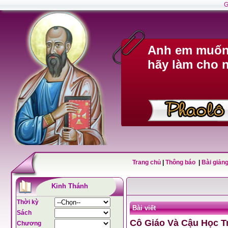
G
Anh em muốn 
hãy làm cho n
Trang chủ
|
Thông báo
|
Bài giảng
Kinh Thánh
Thời kỳ
Bài viết
Sách
Cô Giáo Và Cậu Học 
Chương