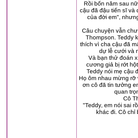
Rồi bốn năm sau nữa cô nhận được bức thư trong đ
cậu đã đậu tiến sĩ và quyết định học thêm lên. "Cô vẫn là người
của đời em", nhưng lúc này tên cậu đã dài hơn. Bức thư ký tên Theodore
Câu chuyện vẫn chưa kết thúc tại đây. Một bức thư nữa được
Thompson. Teddy kể cậu đã gặp một cô gái và cậu 
thích vì cha cậu đã mất cách đây vài năm nên cậu mong
dự lễ cưới và
Và bạn thử đoán xem việc gì đã xảy ra? Ngày đó,
cương giả bị rớt hột mà Teddy đã tặng cô năm
Họ ôm nhau mừng rỡ và giáo sư Stoddard thì thầm vào tai cô Thomps
ơn cô đã tin tưởng em. Cám ơn cô rất nhiều vì đã làm cho em cảm thấy mình
"Teddy, em nói sai rồ