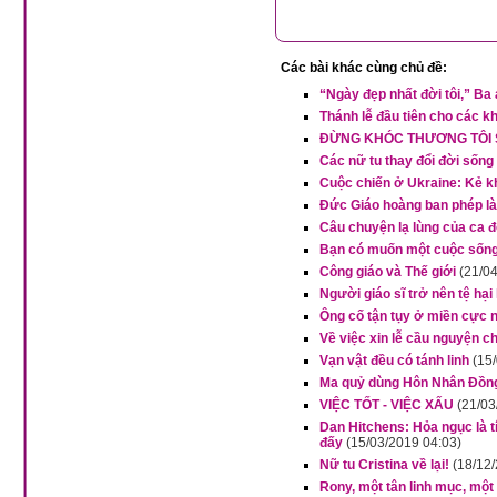
Các bài khác cùng chủ đề:
“Ngày đẹp nhất đời tôi,” Ba
Thánh lễ đầu tiên cho các kh
ĐỪNG KHÓC THƯƠNG TÔI S
Các nữ tu thay đổi đời sống
Cuộc chiến ở Ukraine: Kẻ kh
Đức Giáo hoàng ban phép là
Câu chuyện lạ lùng của ca 
Bạn có muốn một cuộc sống 
Công giáo và Thế giới
(21/0
Người giáo sĩ trở nên tệ hạ
Ông cố tận tụy ở miền cực
Về việc xin lễ cầu nguyện ch
Vạn vật đều có tánh linh
(15
Ma quỷ dùng Hôn Nhân Đồng 
VIỆC TỐT - VIỆC XẤU
(21/03
Dan Hitchens: Hỏa ngục là t
đấy
(15/03/2019 04:03)
Nữ tu Cristina về lại!
(18/12
Rony, một tân linh mục, một 