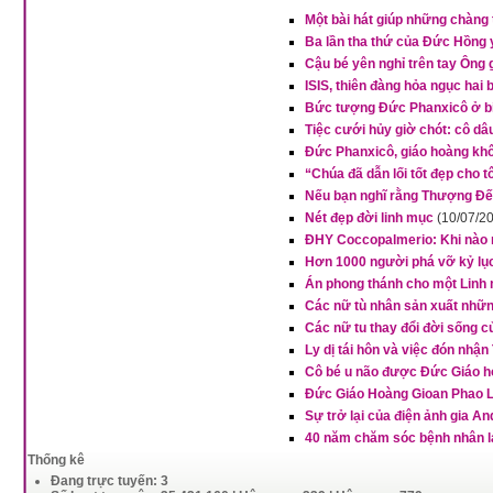
Một bài hát giúp những chàng t
Ba lần tha thứ của Đức Hồng
Cậu bé yên nghỉ trên tay Ông 
ISIS, thiên đàng hỏa ngục hai 
Bức tượng Đức Phanxicô ở bi
Tiệc cưới hủy giờ chót: cô d
Đức Phanxicô, giáo hoàng khô
“Chúa đã dẫn lối tốt đẹp cho 
Nếu bạn nghĩ rằng Thượng Đế 
Nét đẹp đời linh mục
(10/07/2
ĐHY Coccopalmerio: Khi nào n
Hơn 1000 người phá vỡ kỷ lục 
Án phong thánh cho một Linh m
Các nữ tù nhân sản xuất nhữn
Các nữ tu thay đổi đời sống c
Ly dị tái hôn và việc đón nhậ
Cô bé u não được Đức Giáo ho
Đức Giáo Hoàng Gioan Phao Lô
Sự trở lại của điện ảnh gia A
40 năm chăm sóc bệnh nhân l
Thống kê
Đang trực tuyến: 3