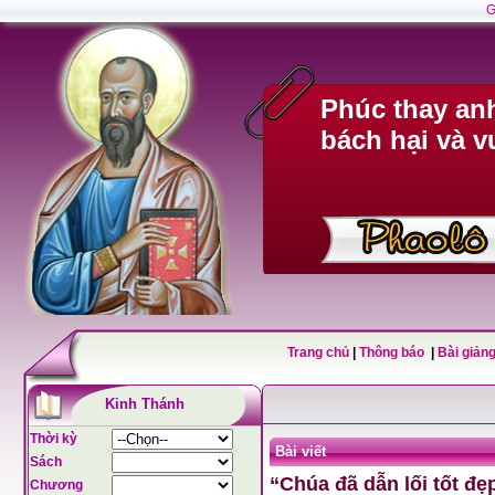
G
Phúc thay anh
bách hại và v
Trang chủ
|
Thông báo
|
Bài giảng
Kinh Thánh
Thời kỳ
Bài viết
Sách
“Chúa đã dẫn lối tốt đẹ
Chương