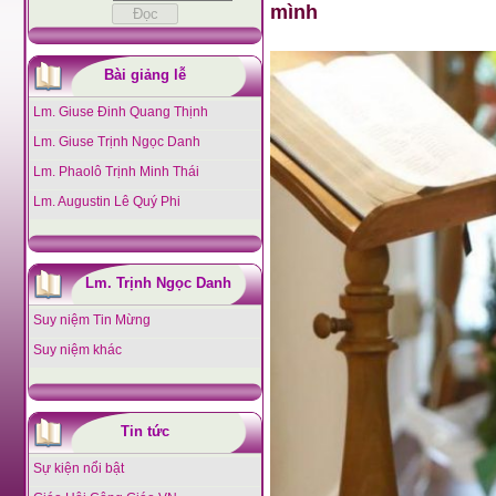
mình
Bài giảng lễ
Lm. Giuse Đinh Quang Thịnh
Lm. Giuse Trịnh Ngọc Danh
Lm. Phaolô Trịnh Minh Thái
Lm. Augustin Lê Quý Phi
Lm. Trịnh Ngọc Danh
Suy niệm Tin Mừng
Suy niệm khác
Tin tức
Sự kiện nổi bật