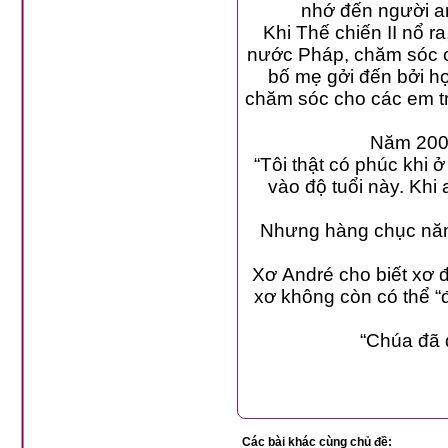
Khi Thế chiến II nổ ra, x
nước Pháp, chăm sóc cho ngườ
bố mẹ gởi đến bởi họ không 
chăm sóc cho các em trong bệnh vi
Năm 2009
“Tôi thật có phúc khi ở đây,
vào độ tuổi này. Khi anh trai t
Nhưng hàng chục năm 
Xơ André cho biết xơ đã l
xơ không còn có thể “đọc, viết
“Chúa đã d
Các bài khác cùng chủ đề: