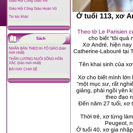
Giáo Hội Công Giáo VN
Giáo Hội Công Giáo Hoàn Vũ
Ở tuổi 113, xơ A
Tin tức khác
Theo tờ Le Parisien 
cho biết “tôi quá 
Sách
Xơ André, hiện nay đã
NHÂN BẢN THEO KI-TÔ GIÁO (bản
Catherine-Labouré tại Toul
mới nhất)
THẦN LƯƠNG NUÔI SỐNG HỒN
XÁC (bản mới nhất)
Tên khai sinh của xơ 
BÀI HAY CHIA SẺ
Xơ cho biết mình lớn lê
“một mục sư, rất nghiêm kh
giảng, phải ngồi yên không đ
Đến năm 27 tuổi, xơ t
Thời trẻ, xơ từng làm gi
Peugeot, n
Ở tuổi 40, xơ gia nhập d