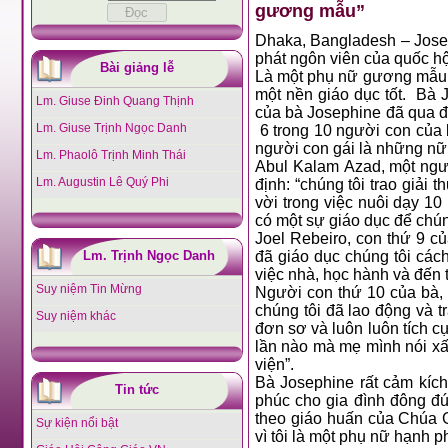
gương mẫu”
Dhaka, Bangladesh – Josep
phát ngôn viên của quốc h
Bài giảng lễ
Là một phụ nữ gương mẫu, 
một nền giáo dục tốt. Bà 
Lm. Giuse Đinh Quang Thịnh
của bà Josephine đã qua đờ
Lm. Giuse Trịnh Ngọc Danh
6 trong 10 người con của 
người con gái là những nữ 
Lm. Phaolô Trịnh Minh Thái
Abul Kalam Azad, một người
Lm. Augustin Lê Quý Phi
định: “chúng tôi trao giải
vời trong việc nuôi dạy 1
có một sự giáo dục để chún
Joel Rebeiro, con thứ 9 củ
Lm. Trịnh Ngọc Danh
đã giáo dục chúng tôi cách
việc nhà, học hành và đến 
Suy niệm Tin Mừng
Người con thứ 10 của bà, 
chúng tôi đã lao động và t
Suy niệm khác
đơn sơ và luôn luôn tích c
lần nào mà mẹ mình nói xấ
viện”.
Bà Josephine rất cảm kích
Tin tức
phúc cho gia đình đông đúc
theo giáo huấn của Chúa G
Sự kiện nổi bật
vì tôi là một phụ nữ hạnh 