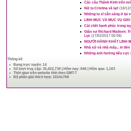
Các câu Thánh Kinh trên tư
Nữ tu Cristina về lại!
(18/12
Những tu sĩ sẵn sàng ở lại 
LINH MỤC VÀ MỤC VỤ GIẢI 
Cái chết hạnh phúc trong t
Giáo sư Richard Madsen: Tru
Lục
(17/02/2017 00:58)
NGƯỜI HÀNH KHẤT LINH M
Nhà xứ và nhà máy... in tiền
Những ảnh hưởng tiêu cực 
Thống kê
Đang trực tuyến: 14
Số lượt truy cập: 35,422,730 | Hôm nay: 646 | Hôm qua: 1,163
Thời gian trên website tính theo GMT-7
Độ phân giải thích hợp: 1024x768