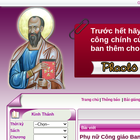
G
Trước hết hã
công chính c
ban thêm cho
Trang chủ
|
Thông báo
|
Bài giảng
Kinh Thánh
Thời kỳ
Bài viết
Sách
Phụ nữ Công giáo Ban
Chương