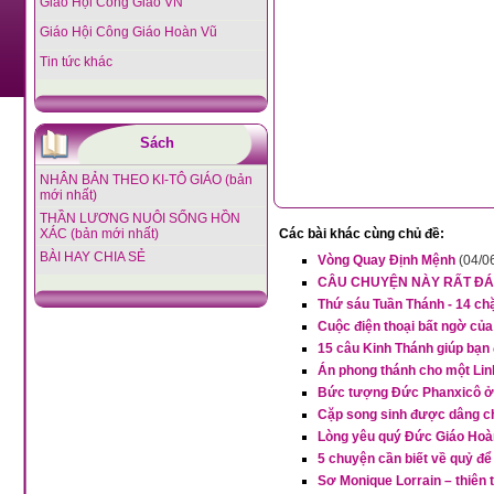
Giáo Hội Công Giáo VN
Giáo Hội Công Giáo Hoàn Vũ
Tin tức khác
Sách
NHÂN BẢN THEO KI-TÔ GIÁO (bản
mới nhất)
THẦN LƯƠNG NUÔI SỐNG HỒN
XÁC (bản mới nhất)
Các bài khác cùng chủ đề:
BÀI HAY CHIA SẺ
Vòng Quay Định Mệnh
(04/0
CÂU CHUYỆN NÀY RẤT ĐÁ
Thứ sáu Tuần Thánh - 14 c
Cuộc điện thoại bất ngờ củ
15 câu Kinh Thánh giúp bạn
Án phong thánh cho một Linh
Bức tượng Đức Phanxicô ở 
Cặp song sinh được dâng ch
Lòng yêu quý Đức Giáo Hoàn
5 chuyện cần biết về quỷ đ
Sơ Monique Lorrain – thiên