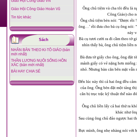
Giáo Hội Công Giáo VN
Ông chủ tiệm và cha tôi đều là n
Giáo Hội Công Giáo Hoàn Vũ
Công Giáo) cho nê
Tin tức khác
Ông chủ tiệm bèn nói: “Được rồi !
ông…’ rồi đưa cho bà cụ ông nói: “
này v
Bà cụ tươi cười ra đi cầm theo tờ g
Sách
nhìn thấy bà, ông chủ tiệm liền n
NHÂN BẢN THEO KI-TÔ GIÁO (bản
mới nhất)
Bà đưa tờ giấy cho ông, ông đặt t
THẦN LƯƠNG NUÔI SỐNG HỒN
mảnh giấy có vẻ nặng hơn miếng x
XÁC (bản mới nhất)
nhỏ. Nhưng bàn cân bên mặt vẫn nặ
BÀI HAY CHIA SẺ
Đến lúc này thì cả hai ông đều cảm
của ông. Ông bèn đặt một tảng thị
cân bị trục trặc kỹ thuật thế nào
Ông chủ liền lấy cả hai thứ ra kh
khác như ông 
Sau cùng ông chủ đảo ngược hai thứ 
Bực mình, ông nhẹ nhàng nói với b