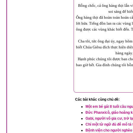
Bỗng chốc, cả ông hàng thịt lẫn v
soi sáng để hiể
Ông hàng thịt đã hoàn toàn hoán cả
lời hứa. Tiếng đồn lan ra các vùng
ông được các vùng khác biết đến. T
Cha tôi, tức ông đại úy, ngay hô
biết Chúa Giêsu đích thực hiện di
hàng ngày.
Hạnh phúc chúng tôi được ban cho 
bao giờ hết. Gia đình chúng tôi bỗ
Các bài khác cùng chủ đề:
Một em bé gái 8 tuổi cầu ng
Đức Phanxicô, giáo hoàng k
Gabi, người vô gia cư, trở lại
Chỉ một từ ngữ đủ để mô tả
Bệnh viện cho người nghèo 