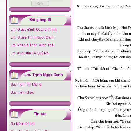
Xin hãy cùng đọc một chứng từ có 
Bài giảng lễ
Cha Stanislaus là Linh Mục Hội 
Lm. Giuse Đinh Quang Thịnh
anh em này là Đại Úy kiểm lâm t
Lm. Giuse Trịnh Ngọc Danh
Khi nói chuyện với cha Stanislau
Công G
Lm. Phaolô Trịnh Minh Thái
Ngài đáp: “Vâng, đúng thế, nhưng 
Lm. Augustin Lê Quý Phi
bỏ đạo, và mặc dù mẹ tôi còn đọ
Tôi nói: “Trời đất ơi ! Cha làm t
Lm. Trịnh Ngọc Danh
Ngài nói: “Một hôm, sau khi cha tô
Suy niệm Tin Mừng
ra chiều hôm đó tại nhà hàng bàn th
Suy niệm khác
Cha Stanislaus nói: “Ồ, đầu đuôi 
Khi hai người đ
Ông chủ tiệm ngưng nói chuyện và
Tin tức
tiền. Cha 
Ông chủ tiệm nói: “Bà cần
Sự kiện nổi bật
Bà cụ đáp: “Rất tiếc là tôi khôn