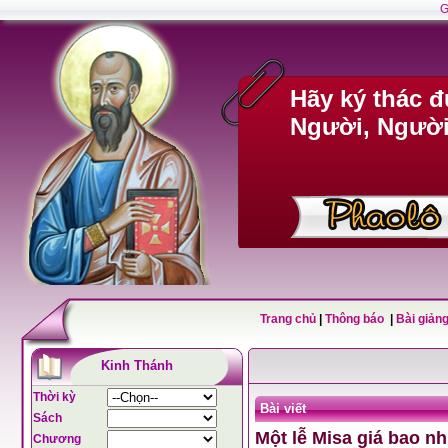
G
Hãy ký thác 
Người, Người 
Trang chủ
|
Thông báo
|
Bài giảng
Kinh Thánh
Thời kỳ
Bài viết
Sách
Một lễ Misa giá bao n
Chương