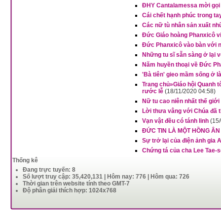
ĐHY Cantalamessa mời gọi c
Cái chết hạnh phúc trong t
Các nữ tù nhân sản xuất nh
Đức Giáo hoàng Phanxicô vi
Đức Phanxicô vào bàn với 
Những tu sĩ sẵn sàng ở lại 
Năm huyền thoại về Đức Ph
'Bà tiên' gieo mầm sống ở 
Trang chủ»Giáo hội Quanh t
rước lễ
(18/11/2020 04:58)
Nữ tu cao niên nhất thế giới 
Lời thưa vâng với Chúa đã t
Vạn vật đều có tánh linh
(15
ĐỨC TIN LÀ MỘT HỒNG ÂN
Sự trở lại của điện ảnh gia
Chứng tá của cha Lee Tae-s
Thống kê
Đang trực tuyến: 8
Số lượt truy cập: 35,420,131 | Hôm nay: 776 | Hôm qua: 726
Thời gian trên website tính theo GMT-7
Độ phân giải thích hợp: 1024x768