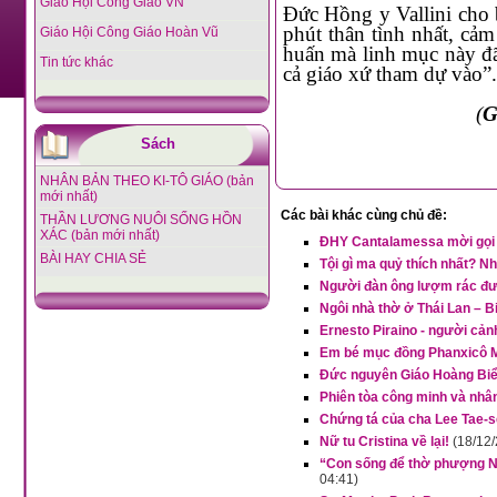
Giáo Hội Công Giáo VN
Đức Hồng y Vallini cho biết, chuyến thăm của Đức Giáo hoàng với người bệnh là “giây
phút thân tình nhất, cảm động và
Giáo Hội Công Giáo Hoàn Vũ
huấn mà linh mục này đã hoàn tựu trong 
Tin tức khác
cả giáo xứ tham dự vào”.
(
G
Sách
NHÂN BẢN THEO KI-TÔ GIÁO (bản
mới nhất)
Các bài khác cùng chủ đề:
THẦN LƯƠNG NUÔI SỐNG HỒN
XÁC (bản mới nhất)
ĐHY Cantalamessa mời gọi c
BÀI HAY CHIA SẺ
Tội gì ma quỷ thích nhất? Nh
Người đàn ông lượm rác đư
Ngôi nhà thờ ở Thái Lan – B
Ernesto Piraino - người cản
Em bé mục đồng Phanxicô Ma
Đức nguyên Giáo Hoàng Biển
Phiên tòa công minh và nhân
Chứng tá của cha Lee Tae-s
Nữ tu Cristina về lại!
(18/12
“Con sống để thờ phượng Ngà
04:41)