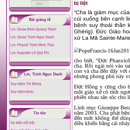
bị liệt
“Cha là giám mục của con 
cúi xuống bên cạnh linh mục 
Bài giảng lễ
bệnh suy thoái thần kinh làm liệt c
Lm. Giuse Đinh Quang Thịnh
Ghérig). Đức Giáo hoàng thăm linh mục B
Lm. Giuse Trịnh Ngọc Danh
Lm. Phaolô Trịnh Minh Thái
Lm. Augustin Lê Quý Phi
cho biết, “Đức Phanxicô đến thăm linh mục G
cha. Rồi ngài nói vào tai linh mục: ‘Giuseppe, cha đến thăm con, cha
con và cha đến đây với con. Chúng ta cùng cầu xin Chúa để con sống sứ vụ huyền ẩn
Lm. Trịnh Ngọc Danh
nhưng phong phú này 
Suy niệm Tin Mừng
Đức Hồng y cũng cho biết, trong chuyến thăm này, Đức Phanxicô đã bày tỏ: “Đây là
một giáo xứ có tình người”. Khi đế
Suy niệm khác
phiên nhau săn sóc cho li
Linh mục Giuseppe Berardino về giáo xứ Setteville cách đây 14 năm khi cha chịu chức
năm 2003. Cha phát bệnh cách đây h
Tin tức
đến mức không thể dùng máy vi tính để giao 
điều khiển bằng cái nháy
Sự kiện nổi bật