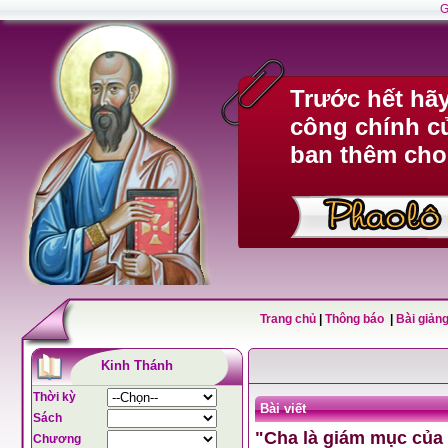
G
Trước hết hã
công chính c
ban thêm cho
Trang chủ
|
Thông báo
|
Bài giảng
Kinh Thánh
Thời kỳ
Bài viết
Sách
"Cha là giám mục của 
Chương