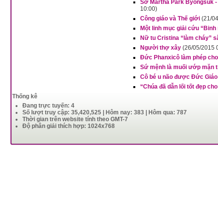
Sơ Martha Park Byongsuk - 
10:00)
Công giáo và Thế giới
(21/0
Một linh mục giải cứu “Binh
Nữ tu Cristina “làm cháy” s
Người thợ xây
(26/05/2015 
Đức Phanxicô làm phép cho 
Sứ mệnh là muối ướp mặn tr
Cô bé u não được Đức Giáo 
“Chúa đã dẫn lối tốt đẹp ch
Thống kê
Đang trực tuyến: 4
Số lượt truy cập: 35,420,525 | Hôm nay: 383 | Hôm qua: 787
Thời gian trên website tính theo GMT-7
Độ phân giải thích hợp: 1024x768