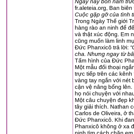
Ngày này bốn năm trư
fr.aleteia.org, Ban biê
Cuộc gặp gỡ của tình 
Trong Ngày Thế giới Trẻ 
hàng rào an ninh để đến 
và thật xúc động. Em nói thầ
cũng muốn làm linh mục của Ch
Đức Phanxicô trả lời:
“
cha. Nhưng ngay từ bây
Tấm hình của Đức Phanxi
Một mẫu đối thoại ngắn, bốn 
trực tiếp trên các kênh truyền h
vàng tay ngắn với nét bạo gan của tuổ
cận vệ nâng bổng lên. Em nhảy lên ôm cổ
họ nói chuyện với nhau
Một câu chuyện đẹp không l
tây giải thích. Nathan có mẹ 
Carlos de Oliveira, ở thành phố Cab
Đức Phanxicô. Khi đang trên đường đến C
Phanxicô không ở xa đó: họ ngừng xe lại. Na