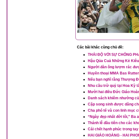
Các bài khác cùng chủ đề:
THÁI ĐỘ VỚI SỰ CHỐNG PH
Hậu Qủa Cuả Những Kẻ Kiêu
Người đàn ông lượm rác đư
Huyền thoại MMA Bas Rutten 
Nếu bạn nghĩ rằng Thượng Đế
Nhu cầu trừ quỷ tại Hoa Kỳ t
Mười hai điều Đức Giáo Hoàn
Danh sách khiêm nhường củ
Cặp song sinh được dâng cho
Cha phó tế và con linh mục 
“Ngày đẹp nhất đời tôi,” Ba 
Thánh lễ đầu tiên cho các kho
Cái chết hạnh phúc trong ta
HAI GIÁO HOÀNG - HAI PH