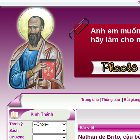
G
Anh em muốn 
hãy làm cho n
Trang chủ
|
Thông báo
|
Bài giảng
Kinh Thánh
Thời kỳ
Bài viết
Sách
Nathan de Brito, cậu 
Chương