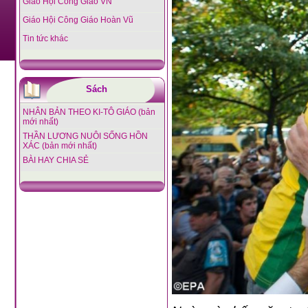
Giáo Hội Công Giáo VN
Giáo Hội Công Giáo Hoàn Vũ
Tin tức khác
Sách
NHÂN BẢN THEO KI-TÔ GIÁO (bản
mới nhất)
THẦN LƯƠNG NUÔI SỐNG HỒN
XÁC (bản mới nhất)
BÀI HAY CHIA SẺ