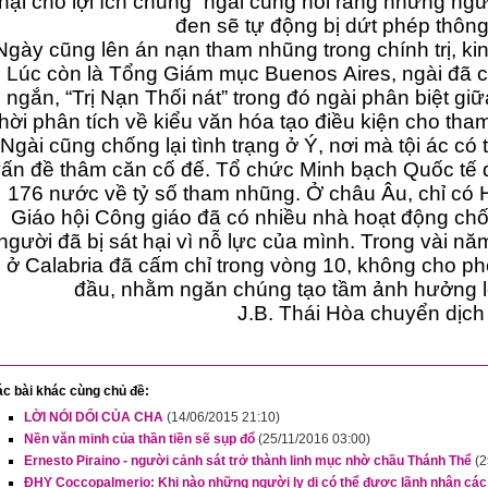
hại cho lợi ích chung” ngài cũng nói rằng những người theo co
đen sẽ tự động bị dứt phép thông
Ngày cũng lên án nạn tham nhũng trong chính trị, kinh doa
Lúc còn là Tổng Giám mục Buenos Aires, ngài đã chắp bút 
ngắn, “Trị Nạn Thối nát” trong đó ngài phân biệt giữa tội và sự thối
Ngài cũng chống lại tình trạng ở Ý, nơi mà tội ác có tổ ch
ấn đề thâm căn cố đế. Tổ chức Minh bạch Quốc tế đã xếp Ý v
Giáo hội Công giáo đã có nhiều nhà hoạt động chống
người đã bị sát hại vì nỗ lực của mình. Trong vài năm qua,
ở Calabria đã cấm chỉ trong vòng 10, không cho phép các m
đầu, nhằm ngăn chúng tạo tầm ảnh hưởng lê
J.B. Thái Hòa chuyển dịch
c bài khác cùng chủ đề:
LỜI NÓI DỐI CỦA CHA
(14/06/2015 21:10)
Nền văn minh của thần tiền sẽ sụp đổ
(25/11/2016 03:00)
Ernesto Piraino - người cảnh sát trở thành linh mục nhờ chầu Thánh Thể
(2
ĐHY Coccopalmerio: Khi nào những người ly dị có thể được lãnh nhận các 