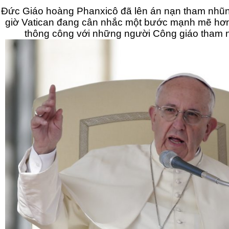
Đức Giáo hoàng Phanxicô đã lên án nạn tham nhũng và mafia từ lâu, nhưng
giờ Vatican đang cân nhắc một bước mạnh mẽ hơn nữa, với việc dứt phép
thông công với 