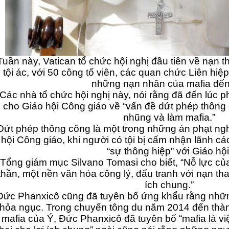
Tuần này, Vatican tổ chức hội nghị đầu tiên về nạn tham 
tội ác, với 50 công tố viên, các quan chức Liên hiệp quốc, cá
những nạn nhân của mafia đến
Các nhà tổ chức hội nghị này, nói rằng đã đến lúc phát tri
cho Giáo hội Công giáo về “vấn đề dứt phép thông công nh
nhũng và làm mafia.”
Dứt phép thông công là một trong những án phạt nghiêm
hội Công giáo, khi người có tội bị cấm nhận lãnh các bí tích và
“sự thông hiệp” với Giáo hội
Tổng giám mục Silvano Tomasi cho biết, “Nỗ lực của chúng 
thần, một nền văn hóa công lý, đấu tranh với nạn tham nhũng và
ích chung.”
Đức Phanxicô cũng đã tuyên bố ứng khẩu rằng những t
hỏa ngục. Trong chuyến tông du năm 2014 đến thành 
mafia của Ý, Đức Phanxicô đã tuyên bố “mafia là việc tô