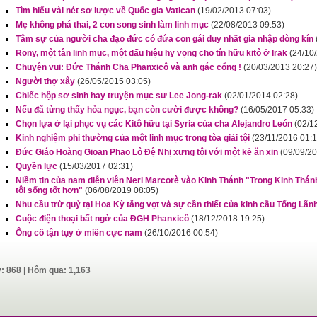
Tìm hiểu vài nét sơ lược về Quốc gia Vatican
(19/02/2013 07:03)
Mẹ không phá thai, 2 con song sinh làm linh mục
(22/08/2013 09:53)
Tâm sự của người cha đạo đức có đứa con gái duy nhất gia nhập dòng kín
Rony, một tân linh mục, một dấu hiệu hy vọng cho tín hữu kitô ở Irak
(24/10
Chuyện vui: Đức Thánh Cha Phanxicô và anh gác cổng !
(20/03/2013 20:27)
Người thợ xây
(26/05/2015 03:05)
Chiếc hộp sơ sinh hay truyện mục sư Lee Jong-rak
(02/01/2014 02:28)
Nếu đã từng thấy hỏa ngục, bạn còn cười được không?
(16/05/2017 05:33)
Chọn lựa ở lại phục vụ các Kitô hữu tại Syria của cha Alejandro León
(02/1
Kinh nghiệm phi thường của một linh mục trong tòa giải tội
(23/11/2016 01:1
Đức Giáo Hoàng Gioan Phao Lô Đệ Nhị xưng tội với một kẻ ăn xin
(09/09/20
Quyền lực
(15/03/2017 02:31)
Niềm tin của nam diễn viên Neri Marcorè vào Kinh Thánh "Trong Kinh Thánh 
tôi sống tốt hơn"
(06/08/2019 08:05)
Nhu cầu trừ quỷ tại Hoa Kỳ tăng vọt và sự cần thiết của kinh cầu Tổng Lãn
Cuộc điện thoại bất ngờ của ĐGH Phanxicô
(18/12/2018 19:25)
Ông cố tận tụy ở miền cực nam
(26/10/2016 00:54)
y: 868 | Hôm qua: 1,163