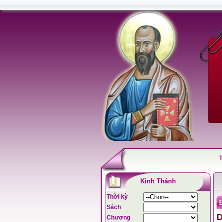
Kinh Thánh
Thời kỳ
B
Sách
D
Chương