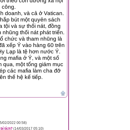
n đường xã hội
 công.
nh, và cả ở Vatican.
một quyẻn sách
 nát, đồng
thời phân tích về kiểu văn hóa tạo điều kiện cho tham nhũng thối nát phát triển.
ức và tham nhũng là
ào hàng 60 trên
176 nước về tỷ số tham nhũng. Ở châu Âu, chỉ có Hy Lạp là tệ hơn nước Ý.
 mafia ở Ý, và một số
 một tổng giám mục
afia làm cha đỡ
n thế hệ kế tiếp.
5/02/2022 00:58)
bí tích?
(14/03/2017 05:10)