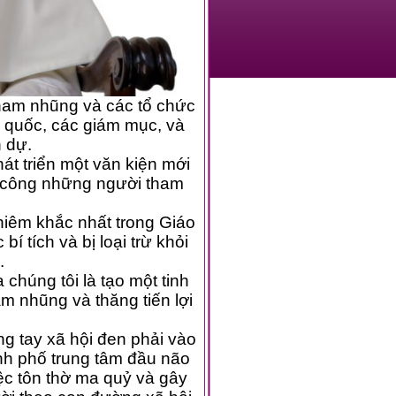
nhũng và các tổ chức
c giám mục, và
 dự.
ển một văn kiện mới
ững người tham
 khắc nhất trong Giáo
 bị loại trừ khỏi
.
tôi là tạo một tinh
 thăng tiến lợi
ay xã hội đen phải vào
phố trung tâm đầu não
n thờ ma quỷ và gây