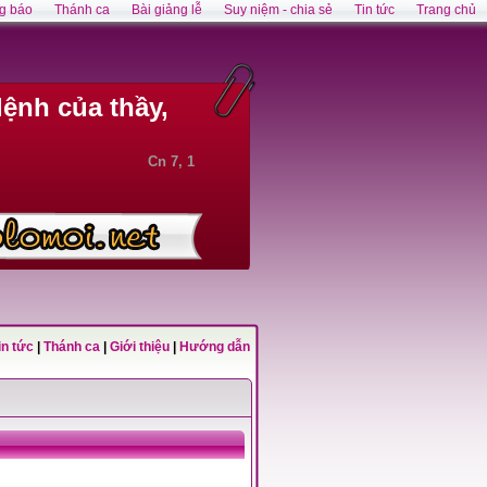
g báo
Thánh ca
Bài giảng lễ
Suy niệm - chia sẻ
Tin tức
Trang chủ
lệnh của thầy,
Cn 7, 1
in tức
|
Thánh ca
|
Giới thiệu
|
Hướng dẫn