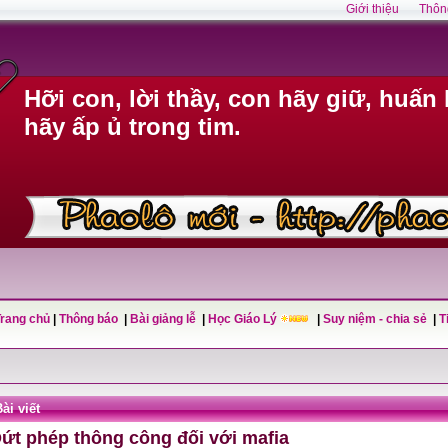
Giới thiệu
Thôn
Hỡi con, lời thầy, con hãy giữ, huấn 
hãy ấp ủ trong tim.
Trang chủ
|
Thông báo
|
Bài giảng lễ
|
Học Giáo Lý
|
Suy niệm - chia sẻ
|
T
ài viết
ứt phép thông công đối với mafia