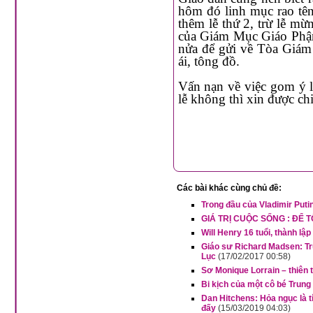
hôm đó linh mục rao tên nhiều ý lễ
thêm lễ thứ 2, trừ lễ mừng Chúa Giáng Sinh. 
của Giám Mục Giáo Phận qui định theo Giáo Luật điều 951), 
nửa để gửi về Tòa Giám Mục, số còn lại với mục đích giúp người nghèo, làm việc bác
ái, tông đồ.
Vấn nạn về việc gom ý lễ, tức là linh mục có được phép dâng một thánh lễ với nhiều ý
lễ không thì xin được ch
Các bài khác cùng chủ đề:
Trong đầu của Vladimir Puti
GIÁ TRỊ CUỘC SỐNG : ĐỂ 
Will Henry 16 tuổi, thành 
Giáo sư Richard Madsen: Tru
Lục
(17/02/2017 00:58)
Sơ Monique Lorrain – thiên
Bi kịch của một cô bé Tru
Dan Hitchens: Hỏa ngục là t
đấy
(15/03/2019 04:03)