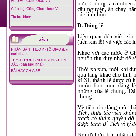
Giáo Hội Công Giáo VN
hữu. Chúng ta có nhiều cách làm hữu ích c
cầu nguyện, ăn chay hãm mình đền tội, làm việc bác ái v
Giáo Hội Công Giáo Hoàn Vũ
các linh hồn.
Tin tức khác
B. Bổng lễ
Liên quan đến việc xin 
Sách
(tiền xin lễ) và việc các 
NHÂN BẢN THEO KI-TÔ GIÁO (bản
Khác với các nước ở Châu Âu và Mỹ, linh mục Việt Nam không được trả lương nên
mới nhất)
THẦN LƯƠNG NUÔI SỐNG HỒN
XÁC (bản mới nhất)
Thời xa xưa, mỗi khi dự
BÀI HAY CHIA SẺ
quà tặng khác cho linh
kỉ XI, thánh lễ được cử hành cách thường xuyên hơn. Sự kiện nà
muốn linh mục dâng lễ riêng cho mình và họ dâng thêm một bổng lễ riêng, ngoài
những của lễ chung. Dần dần, những bổng lễ riêng đã hầu như thay thế những của lễ
chung.
Về tiền xin dâng một thá
Tích, thừa tác viên không được đò
trách có thẩm quyền đã ấn định; và phải cẩ
Nói rõ hơn, khi nhận dâng một thánh lễ do ai xin, linh mục không được phép đòi tiền