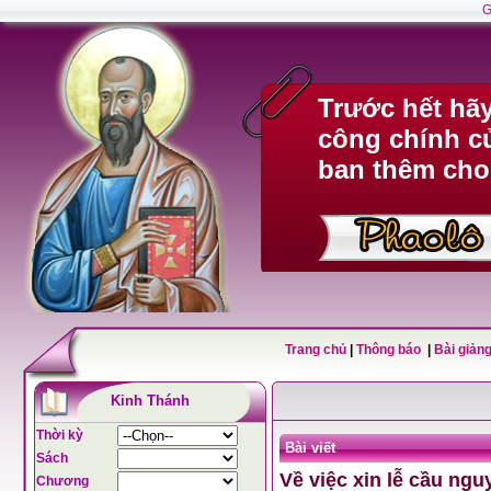
G
Trước hết hã
công chính c
ban thêm cho
Trang chủ
|
Thông báo
|
Bài giảng
Kinh Thánh
Thời kỳ
Bài viết
Sách
Về việc xin lễ cầu ngu
Chương