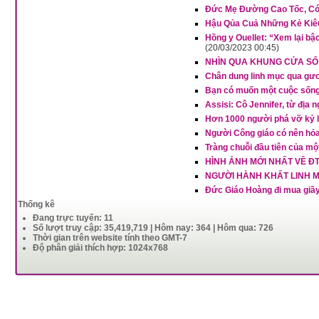
Đức Mẹ Đường Cao Tốc, Có 
Hậu Qủa Cuả Những Kẻ Kiêu
Hồng y Ouellet: “Xem lại b
(20/03/2023 00:45)
NHÌN QUA KHUNG CỬA SỔ
Chân dung linh mục qua gư
Bạn có muốn một cuộc sống 
Assisi: Cô Jennifer, từ địa
Hơn 1000 người phá vỡ kỷ lụ
Người Công giáo có nên hỏa
Tràng chuỗi đầu tiên của m
HÌNH ẢNH MỚI NHẤT VỀ Đ
NGƯỜI HÀNH KHẤT LINH M
Đức Giáo Hoàng đi mua giầy
Thống kê
Đang trực tuyến: 11
Số lượt truy cập: 35,419,719 | Hôm nay: 364 | Hôm qua: 726
Thời gian trên website tính theo GMT-7
Độ phân giải thích hợp: 1024x768