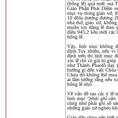
(bổng lễ) quá mức mà Toà Giám
Giáo Phận Phát Diệm nói riêng, để đ
mục vụ trong giáo xứ, thì cho đến nay linh mục được 
10 đôla (tương đương 200.000 đồng việt nam). Qui định này áp dụng chung cho mọi
nhà thờ, giáo xứ, không phân biệt. Nếu một người không có tiền hoặc chỉ có ít tiền mà
muốn xin dâng lễ theo ý chỉ, 
điều 945,2 kêu mời các linh mục trong
bổng lễ.
Vậy, linh mục không được phép đòi hỏi bổng lễ cao hơn mức Giáo quyền đã qui
định.Tuy nhiên, nếu vì lòn
định trên thì linh mục được phép 
xin lễ chỉ có giá trị giú
như Thánh Phaolô dạy (x.1Cor
hưởng gì đến việc Chúa ban ơn theo 
Chúa thì không thể mua được bằng tiền bạc. X
ai lầm tưởng rằng nếu xin lễ với bổng lễ to thì có lợi nhiều cho linh hồn 
bổng lễ nhỏ.
Về vấn đề rao các ý lễ t
linh mục “
phải ghi cẩn
cũng như phải ghi sổ sách 
Giáo dân cũng nên biết rằng mỗi một ngày linh mục chỉ được hưởng một bổng lễ, dù lễ