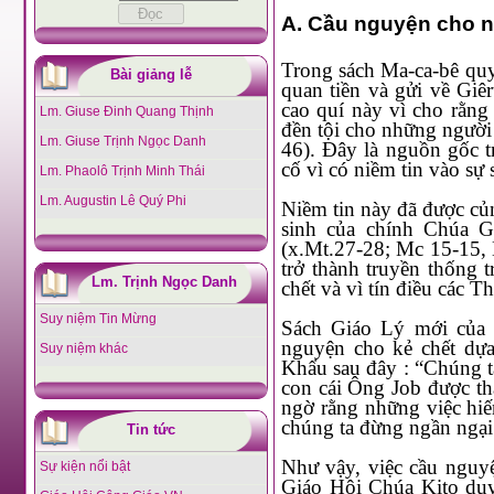
A. Cầu nguyện cho n
Trong sách Ma-ca-bê quyển thứ 2 kể lại việc « Ông Giuđa quyên được khoảng hai ngàn
Bài giảng lễ
quan tiền và gửi về Giêrusalem 
cao quí này vì cho rằng ngươì chết sẽ 
Lm. Giuse Đinh Quang Thịnh
đền tội cho những người đã chết để họ được giải thoát k
Lm. Giuse Trịnh Ngọc Danh
46). Đây là nguồn gốc trong Kinh Thánh Cựu Ước về việc cầu nguyện cho người quá
cố vì có niềm ti
Lm. Phaolô Trịnh Minh Thái
Lm. Augustin Lê Quý Phi
Niềm tin này đã được củng cố vững vàng hơn với biến cố lich sử về cuộc tử nạn và phục
sinh của chính Chúa Giê-su 
(x.Mt.27-28; Mc 15-15, Lc 23-24; Ga
trở thành truyền thống trong Giáo Hội cho đến 
Lm. Trịnh Ngọc Danh
Suy niệm Tin Mừng
Sách Giáo Lý mới của Giáo Hội qua số 958 và số 1032 đã khuyến khích việc cầu
nguyện cho kẻ chết dựa và
Suy niệm khác
Khẩu sau đây : “Chúng ta hãy cứ
con cái Ông Job được thanh luyện nhờ sự h
ngờ rằng những việc hiến dâng của chúng ta sẽ đem lại an 
chúng
Tin tức
Như vậy, việc cầu nguyện cho các tín hữu đã qua đời đã có từ thời Cựu Ước và được
Sự kiện nổi bật
Giáo Hội Chúa Kito duy trì đến