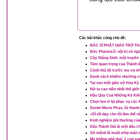
Các bài khác cùng chủ đề:
BÁC SĨ PHẬT GIÁO TRỞ T
Đức Phanxicô: nội trị và ngo
Cây Giáng Sinh: một truyền 
Tầm quan trọng của Thánh 
Cảnh thú tội trước mẹ vợ 
Danh sách khiêm nhường c
Tại sao một giáo xứ Hoa Kỳ 
Nữ tu cao niên nhất thế giới 
Hậu Qủa Cuả Những Kẻ Kiêu
Chọn lựa ở lại phục vụ các 
Daniel Maria Piras, từ thanh
«Dì tôi dạy cho tôi làm thế 
Kinh nghiệm phi thường của m
Dấu Thánh Giá là một dấu ch
Sứ mệnh là muối ướp mặn tr
Mẹ không phá thai, 2 con so