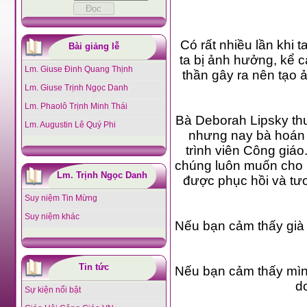
Có rất nhiều lần khi 
Bài giảng lễ
ta bị ảnh hưởng, kể cả
Lm. Giuse Đinh Quang Thịnh
thần gây ra nên tạo 
Lm. Giuse Trịnh Ngọc Danh
Lm. Phaolô Trịnh Minh Thái
Bà Deborah Lipsky thu
Lm. Augustin Lê Quý Phi
nhưng nay bà hoán c
trình viên Công giáo
chúng luôn muốn cho n
Lm. Trịnh Ngọc Danh
được phục hồi và tươi
Suy niệm Tin Mừng
Suy niệm khác
Nếu bạn cảm thấy già
Tin tức
Nếu bạn cảm thấy mình
do
Sự kiện nổi bật