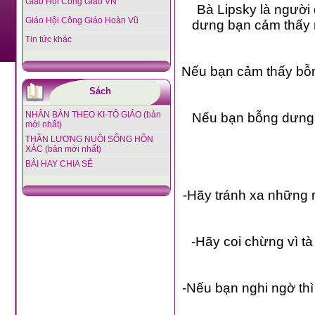
Giáo Hội Công Giáo VN
Bà Lipsky là người
Giáo Hội Công Giáo Hoàn Vũ
dưng bạn cảm thấy mì
Tin tức khác
Nếu bạn cảm thấy bỗng
Sách
NHÂN BẢN THEO KI-TÔ GIÁO (bản
Nếu bạn bỗng dưng sụ
mới nhất)
THẦN LƯƠNG NUÔI SỐNG HỒN
XÁC (bản mới nhất)
BÀI HAY CHIA SẺ
-Hãy tránh xa những 
-Hãy coi chừng vì tà
-Nếu bạn nghi ngờ t