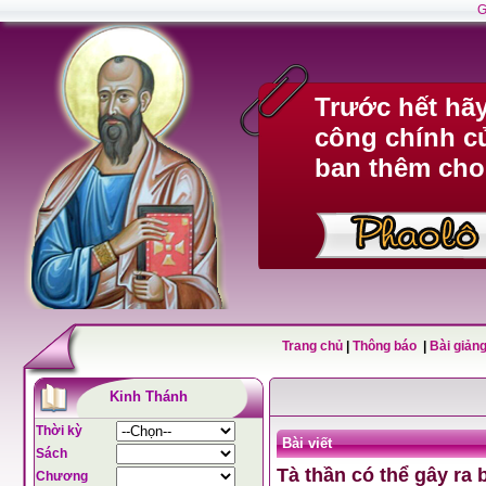
G
Trước hết hã
công chính c
ban thêm cho
Trang chủ
|
Thông báo
|
Bài giảng
Kinh Thánh
Thời kỳ
Bài viết
Sách
Tà thần có thể gây ra
Chương