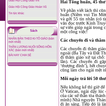
Giáo Hội Công Giáo VN
Hai Tông huấn, 45 thư
Giáo Hội Công Giáo Hoàn Vũ
Về phần viết lách thì cũng không phải ít. Một Thông điệp (Ánh sáng đức tin), một Tông
Tin tức khác
huấn (Niềm vui Tin Mừng), bốn “tự 
và gởi 55 tin nhắn (có tin nhắn bằng vidéo), 3
văn đọc trước Kinh Truyền Tun ngày chúa nhật ở Quảng trường Th
sự viên giúp ngài trong công việc này – theo chĩ dẫn của ngài – nhưng dù sao cũng là cả
Sách
một công việc!
NHÂN BẢN THEO KI-TÔ GIÁO (bản
Các chuyến đi và thăm
mới nhất)
THẦN LƯƠNG NUÔI SỐNG HỒN
Các chuyến đi thăm giáo xứ và các chuyến đi nước ngoài: Đức Phanxicô hai lần ra nước
XÁC (bản mới nhất)
ngoài (Ba Tây và Đất Thánh) và b
BÀI HAY CHIA SẺ
đi thăm giáo xứ tại chỗ: các chuyến đi chiều 
lần). Các chuyến đi gặp đông đảo giáo dân và các buổi
‘thượng đỉnh’), hết chuyến này đến chuyến kia, hết buổi này đến buổi kia liên tiếp nhau
cũng làm cho ngài mệt 
Mỗi ngày trả lời 50 th
Nếu không kể thì giờ để ngủ và cầu nguyện thì Đức Phanxicô không bao giờ nghỉ ngơi.
Ở Vatican, ngài dậy lúc 4h45 sán
của các sứ thần tòa thánh từ khắp nơi trên thế gi
mình) Nhà nguyện Thánh Mácta để dâng thánh lễ. Sau khi chào kh
đi ăn sáng. Tiếp đó là làm việc buổi sáng, tiếp kiến và gặp gỡ. Đến 13 giờ trưa, ngài ăn