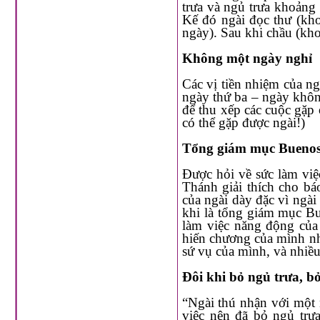
trưa và ngủ trưa khoảng nửa ti
Kế đó ngài đọc thư (khoảng 4000 mỗi 
Không một ngày nghỉ
Các vị tiền nhiệm của ngài mỗi tuần có một ngày “nghỉ”. Theo truyền thống ngày đó là
ngày thứ ba – ngày không ‘làm gì
để thu xếp các cuộc gặp ở trong danh sách chờ
có thể gặp được ngài!)
Tổng giám mục Buenos 
Được hỏi về sức làm việc phi thường này, linh mục Lombardi, phát ngôn viên của Tòa
Thánh giải thích cho báo Vatican 
của ngài dày đặc vì ngài cảm nhận ngài đượ
khi là tổng giám mục Buenos Aires, ngài đã không nghỉ 
làm việc năng động của các tu sĩ Dòng Tên mà Thánh I-Nhã đã định nghĩa trong c
hiến chương của mình như ‘thợ trong vườn nho của Chúa’. Ngài tận hiến hoàn toàn cho
sứ vụ của mình, và nhiều
Đôi khi bỏ ngủ trưa, b
“Ngài thú nhận với một nhóm chủng sinh, đôi khi ngài không có thì giờ làm cho xong
việc nên đã bỏ ngủ trưa hay