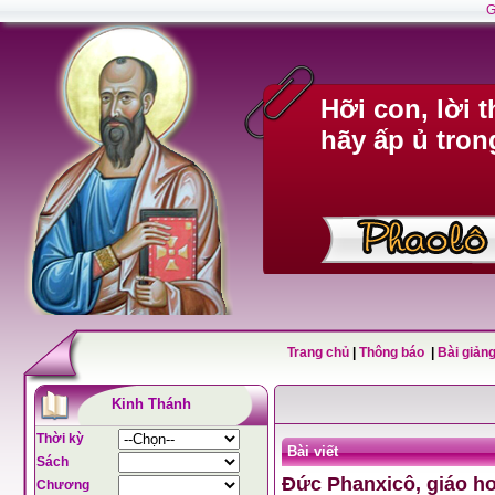
G
Hỡi con, lời 
hãy ấp ủ tron
Trang chủ
|
Thông báo
|
Bài giảng
Kinh Thánh
Thời kỳ
Bài viết
Sách
Đức Phanxicô, giáo h
Chương