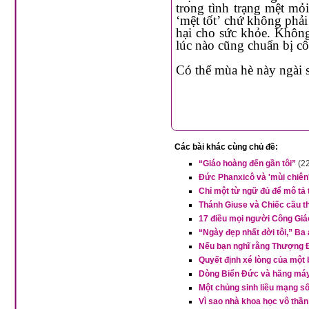
trong tình trạng mệt mỏi để khỏi 
‘mệt tốt’ chứ không phải loại ‘mệt không tốt’ ch
hại cho sức khỏe. Không phải lúc nào cha cũng làm tốt, cha là kẻ có tội và không
lúc nào cũng chuẩn
Có thể mùa hè này ngài s
Các bài khác cùng chủ đề:
“Giáo hoàng đến gần tôi”
(2
Đức Phanxicô và 'mùi chiên
Chỉ một từ ngữ đủ để mô tả
Thánh Giuse và Chiếc cầu t
17 điều mọi người Công Giáo
“Ngày đẹp nhất đời tôi,” Ba
Nếu bạn nghĩ rằng Thượng Đ
Quyết định xé lòng của một
Dòng Biển Đức và hãng máy 
Một chủng sinh liều mạng s
Vì sao nhà khoa học vô thần