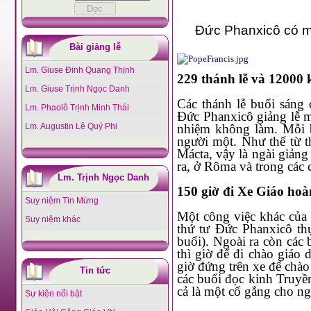
Đức Phanxicô có mộ
Bài giảng lễ
Lm. Giuse Đinh Quang Thịnh
229 thánh lễ và 12000
Lm. Giuse Trịnh Ngọc Danh
Các thánh lễ buổi sáng ở Nhà nguyện Thánh Mácta là công việc đầu tiên trong ngày.
Lm. Phaolô Trịnh Minh Thái
Đức Phanxicô giảng lễ mỗi ngà
Lm. Augustin Lê Quý Phi
nhiệm không làm. Mỗi buổi sáng có v
người một. Như thế từ tháng 3-2013, ngài đã d
Mácta, vậy là ngài giảng bằng chừng ấy lần và chào bắt tay khoảng 12
Lm. Trịnh Ngọc Danh
150 giờ đi Xe Giáo ho
Suy niệm Tin Mừng
Một công việc khác của triều giáo hoàng này là: các buổi tiếp kiến chung mà mỗi sáng
Suy niệm khác
thứ tư Đức Phanxicô thực hiệ
buổi). Ngoài ra còn các bài giáo lý ngài p
thì giờ để đi chào giáo dân, nhiều hơn các vị tiền nhiệm. Ướ
giờ đứng trên xe để chào giáo dân (có khoảng 6 triệu lượt người dự các buổi tiếp kiến và
Tin tức
các buổi đọc kinh Truyền Tin từ tháng 3-2013). Giáo dân rất thích được gặp ngài nhưng
cả là một cố gắng cho ng
Sự kiện nổi bật