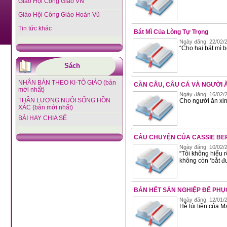
Giáo Hội Công Giáo VN
Giáo Hội Công Giáo Hoàn Vũ
Tin tức khác
Bát Mì Của Lòng Tự Trọng
Ngày đăng: 22/02/2
“Cho hai bát mì bò
Sách
NHÂN BẢN THEO KI-TÔ GIÁO (bản
CẦN CÂU, CÂU CÁ VÀ NGƯỜI Ă
mới nhất)
Ngày đăng: 16/02/2
THẦN LƯƠNG NUÔI SỐNG HỒN
Cho người ăn xin 
XÁC (bản mới nhất)
BÀI HAY CHIA SẺ
CÂU CHUYỆN CỦA CASSIE BE
Ngày đăng: 10/02/2
“Tôi không hiểu r
không còn ‘bắt đư
BÁN HẾT SẢN NGHIỆP ĐỂ PHỤ
Ngày đăng: 12/01/2
Hễ túi tiền của M