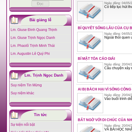
Ngày đăng: 04/05/2
Có tiếp tục hút th
Bài giảng lễ
BÍ QUYẾT SỐNG LÂU CỦA CỤ B
Lm. Giuse Đinh Quang Thịnh
Ngày đăng: 04/05/2
Ngoài thói quen u
Lm. Giuse Trịnh Ngọc Danh
Lm. Phaolô Trịnh Minh Thái
Lm. Augustin Lê Quý Phi
BÍ MẬT TÒA CÁO GIẢI
Ngày đăng: 20/04/2
Câu chuyện xảy 
Lm. Trịnh Ngọc Danh
Suy niệm Tin Mừng
AI BỊ BÁCH HẠI VÌ SỐNG CÔNG
Suy niệm khác
Ngày đăng: 20/04/2
Vào buổi trình diễ
Tin tức
BẤT NGỜ VỚI DI CHÚC CỦA N
Sự kiện nổi bật
Ngày đăng: 20/04/2
VÀ BÀI HỌC NH