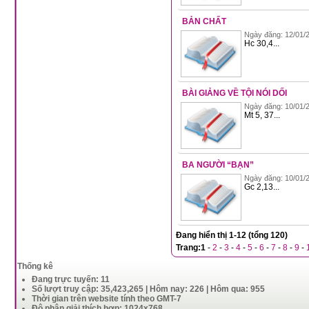
BẢN CHẤT
Ngày đăng: 12/01/2
Hc 30,4...
BÀI GIẢNG VỀ TỘI NÓI DỐI
Ngày đăng: 10/01/2
Mt 5, 37...
BA NGƯỜI “BẠN”
Ngày đăng: 10/01/2
Gc 2,13...
Đang hiển thị 1-12 (tổng 120)
Trang:
1
-
2
-
3
-
4
-
5
-
6
-
7
-
8
-
9
-
Thống kê
Đang trực tuyến: 11
Số lượt truy cập: 35,423,265 | Hôm nay: 226 | Hôm qua: 955
Thời gian trên website tính theo GMT-7
Độ phân giải thích hợp: 1024x768