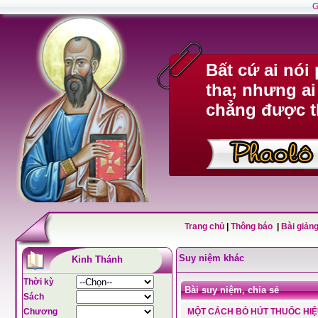
G
Bất cứ ai nó
tha; nhưng ai
chẳng được t
Trang chủ
|
Thông báo
|
Bài giảng
Suy niệm khác
Kinh Thánh
Thời kỳ
Bài suy niệm, chia sẻ
Sách
Chương
MỘT CÁCH BỎ HÚT THUỐC HI