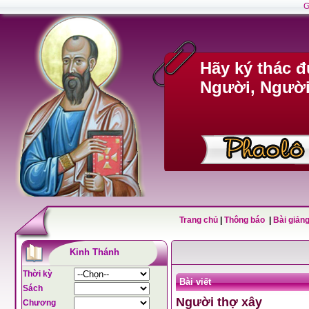
G
Hãy ký thác 
Người, Người 
Trang chủ
|
Thông báo
|
Bài giảng
Kinh Thánh
Thời kỳ
Bài viết
Sách
Người thợ xây
Chương