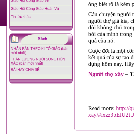
Giáo Hội Công Giáo VN
ông biết rõ là kém 
Giáo Hội Công Giáo Hoàn Vũ
Câu chuyện người t
Tin tức khác
người thợ già kia, 
đòi không chú trọn
bối của mình trong
Sách
quả của nó.
NHÂN BẢN THEO KI-TÔ GIÁO (bản
Cuộc đời là một côn
mới nhất)
kết quả của sự tạo 
THẦN LƯƠNG NUÔI SỐNG HỒN
dựng hôm nay. Hãy
XÁC (bản mới nhất)
BÀI HAY CHIA SẺ
Người thợ xây
– T
Read more:
http://
xay/#ixzz3bElU2t