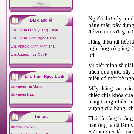
Người thợ xây nọ đ
Bài giảng lễ
hãng thầu xây dựng
Lm. Giuse Đinh Quang Thịnh
để vui thú với gia đ
Lm. Giuse Trịnh Ngọc Danh
Hãng thầu rất tiếc 
Lm. Phaolô Trịnh Minh Thái
nghị ông cố gắng ở 
lời.
Lm. Augustin Lê Quý Phi
Vì biết mình sẽ giả
trách qua quít, xây
Lm. Trịnh Ngọc Danh
miễn có một bề ngo
Suy niệm Tin Mừng
Mấy tháng sau, căn
chiếc chìa khóa của
Suy niệm khác
hãng trong nhiều n
vượng của hãng, ch
Tin tức
Thật là bàng hoàng.
hẳn ông ta đã làm v
Sự kiện nổi bật
Sự làm việc tắc trá