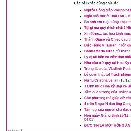
Các bài khác cùng chủ đề:
Người Công giáo Philippines 
Ngôi nhà thờ ở Thái Lan – B
Ba anh em ruột cùng chịu c
Tội gì ma quỷ thích nhất? Nh
Xin đừng... tục hóa Linh muc
Thánh Giuse và Chiếc cầu t
Đức Hồng y Tauran: “Tôn gi
Daniel Maria Piras, từ thanh
Ly dị tái hôn và việc đón n
Nhu cầu trừ quỷ tại Hoa Kỳ 
Trong đầu của Vladimir Puti
Lễ cưới thật to! Trách nhiệ
Nữ tu Cristina về lại!
(18/12
3 Linh mục Hoa kỳ đạp xe đ
Tầm quan trọng của Thánh 
Các phương thế giúp đỡ các
4 trên 5 người đàn ông Công
Tâm sự của người cha đạo đ
Nếu ngày Giáng Sinh 25/12 r
04:01)
ĐỨC TIN LÀ MỘT HỒNG ÂN