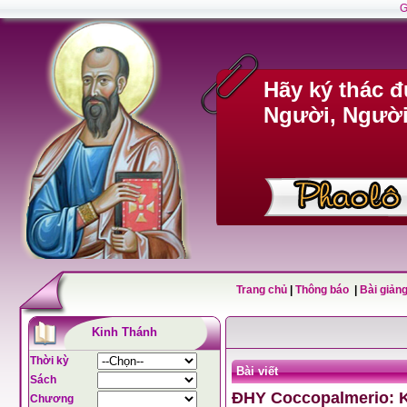
G
Hãy ký thác 
Người, Người 
Trang chủ
|
Thông báo
|
Bài giảng
Kinh Thánh
Thời kỳ
Bài viết
Sách
ĐHY Coccopalmerio: Kh
Chương