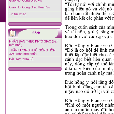
Giáo Hội Công Giáo VN
“Tôi tự nói với chính mình, cũng như nói với những người khác, hãy đọc văn bản và cố
Giáo Hội Công Giáo Hoàn Vũ
gắng hiểu nó và viết nó càng đơn g
bao hàm rất nhiều điều sâu sắc khó hiểu. Cần ph
Tin tức khác
Trong cuốn sách của mình, ngài đã đưa ra cách tính đến những người Công giáo đã ly dị
và tái hôn, gợi ý rằng mỗi giá
Sách
NHÂN BẢN THEO KI-TÔ GIÁO (bản
Đức Hồng y Francesco C
mới nhất)
“Đó là cơ hội để linh mục có thể yêu cầu Giáo phận kết hợp với một văn phòng được
THẦN LƯƠNG NUÔI SỐNG HỒN
thiết lập đặc biệt cho các trường 
XÁC (bản mới nhất)
cảnh đặc biệt liên quan đến đám cưới, khi
BÀI HAY CHIA SẺ
này, đồng cấp có thể làm được điều này: linh mục trình
đưa ra ý kiến ​​của mình, và sau đó linh mục nói với các tín hữu những gì họ phải làm
trong hoàn cảnh này m
Đức hồng y nói rằng đối thoại trong nội bộ Giáo Hội là hữu ích và cần thiết để tạo cơ
hội bình đẳng cho tất cả những tội 
ngày nào đó trở lại với cá
Đức Hồng y Francesco C
“Khi có một người nhận ra rằng mình đang trong tình huống không bình thường, và
anh ta muốn thay đổi hoàn cả