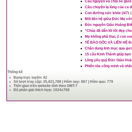
Cầu nguyện và chia sẻ giữa
Câu chuyện lạ lùng của ca 
Con đường sức khỏe (4/7)
(
Mối liên hệ giữa Đức Mẹ với
Đức nguyên Giáo Hoàng Biển
“Chúa đã dẫn lối tốt đẹp ch
Mẹ không phá thai, 2 con so
TẾ BÀO GỐC VÀ LIÊN HỆ 
Chân dung linh mục qua gư
15 câu Kinh Thánh giúp bạn
Lòng yêu quý Đức Giáo Hoàn
Phiên tòa công minh và nhân
Thống kê
Đang trực tuyến: 42
Số lượt truy cập: 35,421,788 | Hôm nay: 867 | Hôm qua: 779
Thời gian trên website tính theo GMT-7
Độ phân giải thích hợp: 1024x768