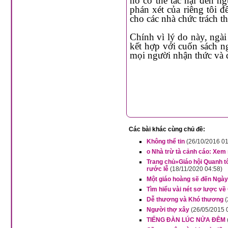
nó có thể tác hại đến người khác. Khô
phán xét của riêng tôi để đi đến với các bí tích.’ H
cho
Chính vì lý do này, ngài hy vọng cuộc đối thoại giữa các cặp vợ chồng và các linh mục
kết hợp với cuốn sách n
mọi người nhận thức và 
Các bài khác cùng chủ đề:
Không thể tin
(26/10/2016 01
o Nhà trừ tà cảnh cáo: Xem
Trang chủ»Giáo hội Quanh t
rước lễ
(18/11/2020 04:58)
Một giáo hoàng sẽ đến Ngày
Tìm hiểu vài nét sơ lược về
Dễ thương và Khó thương
(
Người thợ xây
(26/05/2015 
TIẾNG ĐÀN LÚC NỬA ĐÊM