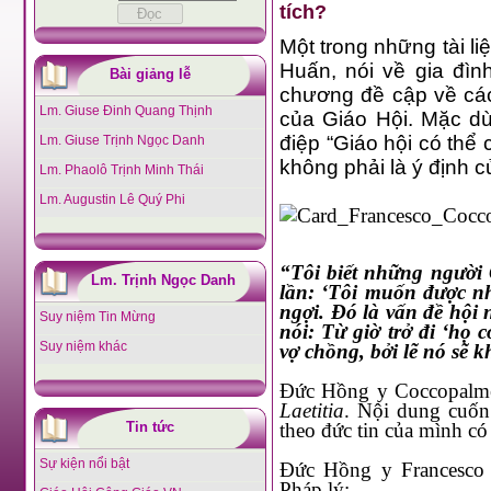
tích?
Một trong những tài liệu qu
Huấn, nói về gia đình. Đ
Bài giảng lễ
chương đề cập về cách liên k
Lm. Giuse Đinh Quang Thịnh
của Giáo Hội. Mặc dù nhiều ng
điệp “Giáo hội có thể cho phép hiệ
Lm. Giuse Trịnh Ngọc Danh
không phải là ý định c
Lm. Phaolô Trịnh Minh Thái
Lm. Augustin Lê Quý Phi
“Tôi biết những người Công Giáo tái hôn, trong năm, chỉ đi nhà thờ một hoặc hai
Lm. Trịnh Ngọc Danh
lần: ‘Tôi muốn được nhận s
ngợi. Đó là vấn đề hội nhập ... 
Suy niệm Tin Mừng
nói: Từ giờ trở đi ‘họ có thể hiệp thông
Suy niệm khác
Đức Hồng y Coccopalme
Laetitia
. Nội dung cuốn
Tin tức
theo đức tin của mình có
Sự kiện nổi bật
Đức Hồng y Francesco 
Pháp lý: