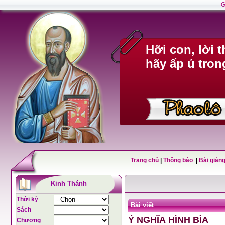
G
Hỡi con, lời 
hãy ấp ủ tron
Trang chủ
|
Thông báo
|
Bài giảng
Kinh Thánh
Thời kỳ
Bài viết
Sách
Ý NGHĨA HÌNH BÌA
Chương