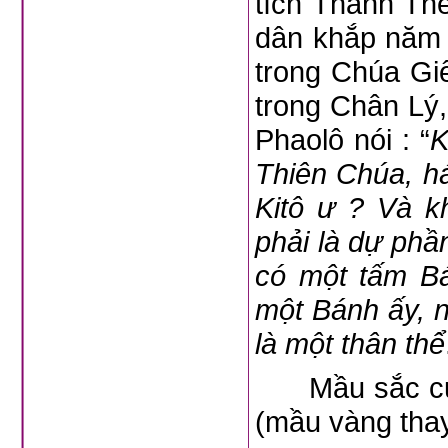
tích Thánh Th
dân khắp năm 
trong Chúa Gi
trong Chân Lý
Phaolô nói : “
K
Thiên Chúa, h
Kitô ư ? Và k
phải là dự phầ
có một tấm Bá
một Bánh ấy, n
là một thân thể
Mầu sắc của 
(mầu vàng thay