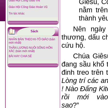
Giêsu, C
Giáo Hội Công Giáo VN
Giáo Hội Công Giáo Hoàn Vũ
nằm trên
Tin tức khác
thành yêu
Nên ngày 
Sách
thương, dấu ch
NHÂN BẢN THEO KI-TÔ GIÁO (bản
mới nhất)
cứu hộ.
THẦN LƯƠNG NUÔI SỐNG HỒN
XÁC (bản mới nhất)
Chúa Giês
BÀI HAY CHIA SẺ
đang sầu khổ 
đinh treo trên 
Lòng trí các a
! Nào Đấng Kit
rồi mới và
sao
?” (Lc 