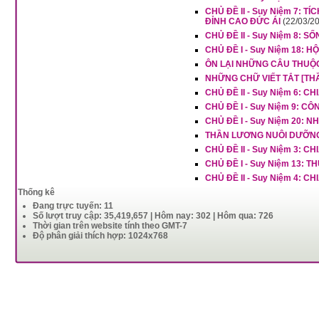
CHỦ ĐỀ II - Suy Niệm 7:
ĐỈNH CAO ĐỨC ÁI
(22/03/2
CHỦ ĐỀ II - Suy Niệm 8: 
CHỦ ĐỀ I - Suy Niệm 18: 
ÔN LẠI NHỮNG CÂU THUỘ
NHỮNG CHỮ VIẾT TẮT [TH
CHỦ ĐỀ II - Suy Niệm 6:
CHỦ ĐỀ I - Suy Niệm 9: 
CHỦ ĐỀ I - Suy Niệm 20:
THẦN LƯƠNG NUÔI DƯỠNG 
CHỦ ĐỀ II - Suy Niệm 3: 
CHỦ ĐỀ I - Suy Niệm 13:
CHỦ ĐỀ II - Suy Niệm 4:
Thống kê
Đang trực tuyến: 11
Số lượt truy cập: 35,419,657 | Hôm nay: 302 | Hôm qua: 726
Thời gian trên website tính theo GMT-7
Độ phân giải thích hợp: 1024x768