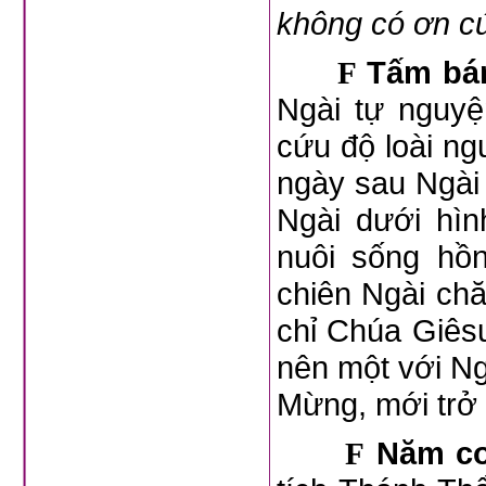
không có ơn c
Tấm bán
F
Ngài tự nguyệ
cứu độ loài ng
ngày sau Ngài 
Ngài dưới hì
nuôi sống hồ
chiên Ngài ch
chỉ Chúa Giês
nên một với Ng
Mừng, mới trở 
Năm co
F