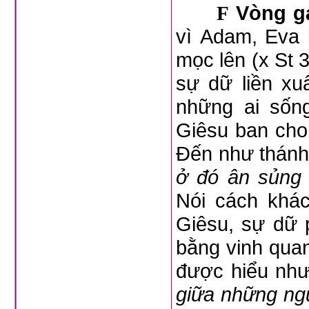
Vòng ga
F
vì Adam, Eva 
mọc lên (x St 3
sự dữ liền xu
những ai sốn
Giêsu ban cho
Đến như thánh 
ở đó ân sủng
Nói cách khá
Giêsu, sự dữ p
bằng vinh qua
được hiểu như
giữa những ng