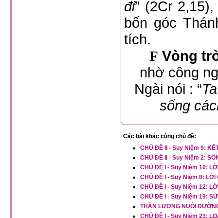
đi
” (2Cr 2,15)
bốn góc Thánh
tích.
Vòng tr
F
nhờ công ng
Ngài nói : “
Ta
sống các
Các bài khác cùng chủ đề:
CHỦ ĐỀ II - Suy Niệm 9: 
CHỦ ĐỀ II - Suy Niệm 2: 
CHỦ ĐỀ I - Suy Niệm 10: 
CHỦ ĐỀ I - Suy Niệm 8: L
CHỦ ĐỀ I - Suy Niệm 12: 
CHỦ ĐỀ I - Suy Niệm 19:
THẦN LƯƠNG NUÔI DƯỠNG
CHỦ ĐỀ I - Suy Niệm 23: 