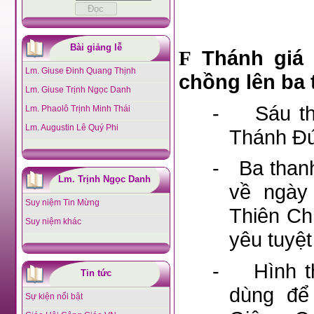
Bài giảng lễ
Thánh giá 
F
Lm. Giuse Đinh Quang Thịnh
chồng lên ba 
Lm. Giuse Trịnh Ngọc Danh
-
Sáu t
Lm. Phaolô Trịnh Minh Thái
Lm. Augustin Lê Quý Phi
Thánh Đứ
-
Ba than
Lm. Trịnh Ngọc Danh
về ngày
Suy niệm Tin Mừng
Thiên Ch
Suy niệm khác
yêu tuyệt
-
Hình 
Tin tức
dùng để
Sự kiện nổi bật