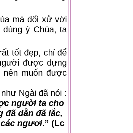
a mà đối xử với
ẻ đúng ý Chúa, ta
 tốt đẹp, chỉ để
 người được dựng
), nên muốn được
hư Ngài đã nói :
ợc người ta cho
g đã dằn đã lắc,
o các ngươi
.” (Lc