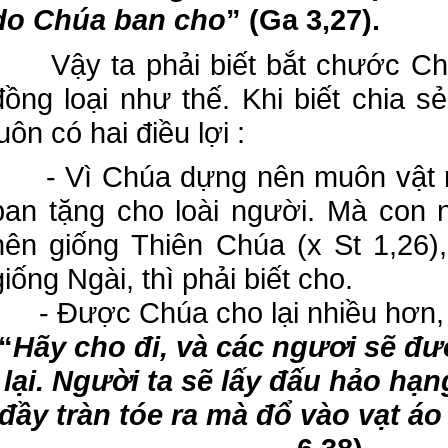
do Chúa ban cho
” (Ga 3,27).
Vậy ta phải biết bắt chước Chú
đồng loại như thế. Khi biết chia s
luôn có hai điều lợi :
- Vì Chúa dựng nên muôn vật rất
ban tặng cho loài người. Mà con
nên giống Thiên Chúa (x St 1,26
giống Ngài, thì phải biết cho.
- Được Chúa cho lại nhiều hơn, n
“
Hãy cho đi, và các ngươi sẽ đư
lại. Người ta sẽ lấy đấu hảo hạn
đầy tràn tóe ra mà đổ vào vạt á