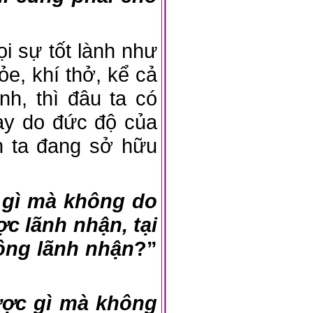
 sự tốt lành như
ỏe, khí thở, kể cả
nh, thì đâu ta có
hay do đức độ của
nh ta đang sở hữu
 gì mà không do
c lãnh nhận, tại
ông lãnh nhận
?”
ược gì mà không