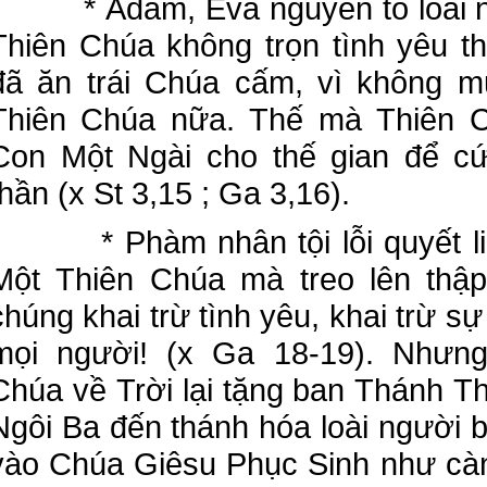
* Adam, Eva nguyên tổ loài ng
Thiên Chúa không trọn tình yêu t
đã ăn trái Chúa cấm, vì không m
Thiên Chúa nữa. Thế mà Thiên C
Con Một Ngài cho thế gian để cứ
thần (x St 3,15 ; Ga 3,16).
* Phàm nhân tội lỗi quyết liệ
Một Thiên Chúa mà treo lên thập
chúng khai trừ tình yêu, khai trừ sự
mọi người! (x Ga 18-19). Nhưn
Chúa về Trời lại tặng ban Thánh T
Ngôi Ba đến thánh hóa loài người 
vào Chúa Giêsu Phục Sinh như cà