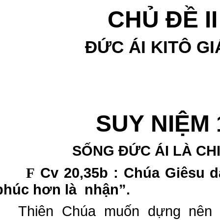
CHỦ ĐỀ II
ĐỨC ÁI KITÔ G
SUY NIỆM 
SỐNG ĐỨC ÁI LÀ CH
Cv 20,35b : Chúa Giêsu dạ
F
phúc hơn là nhận”.
Thiên Chúa muốn dựng nên l