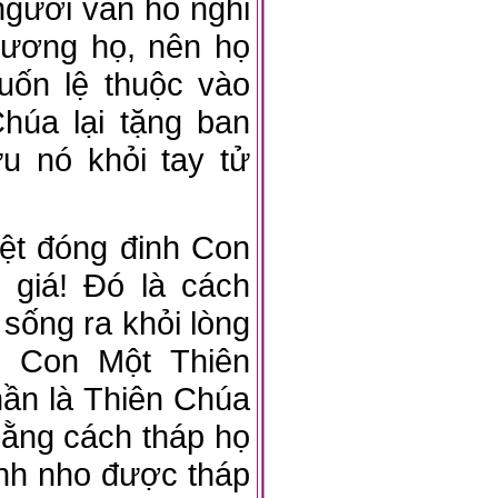
ười vẫn hồ nghi
hương họ, nên họ
uốn lệ thuộc vào
húa lại tặng ban
u nó khỏi tay tử
t đóng đinh Con
 giá! Đó là cách
 sống ra khỏi lòng
g Con Một Thiên
hần là Thiên Chúa
bằng cách tháp họ
nh nho được tháp