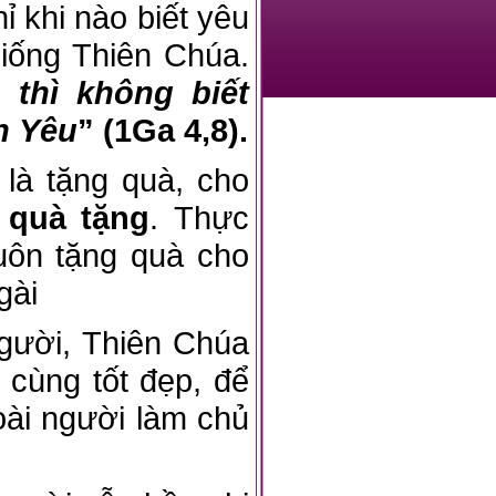
ỉ khi nào biết yêu
iống Thiên Chúa.
 thì không biết
h Yêu
”
(1Ga 4,8).
 là tặng quà, cho
 quà tặng
. Thực
luôn tặng quà cho
gài
ười, Thiên Chúa
 cùng tốt đẹp, để
loài người làm chủ