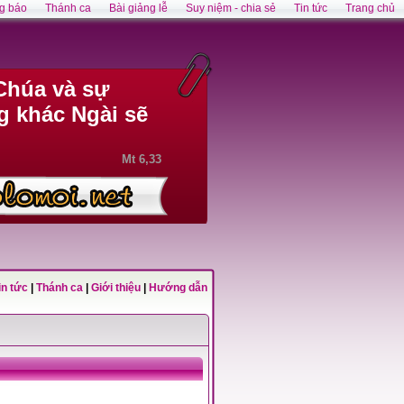
g báo
Thánh ca
Bài giảng lễ
Suy niệm - chia sẻ
Tin tức
Trang chủ
Chúa và sự
g khác Ngài sẽ
Mt 6,33
in tức
|
Thánh ca
|
Giới thiệu
|
Hướng dẫn