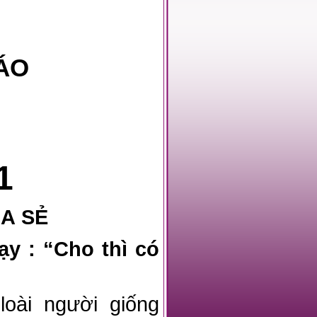
IÁO
1
IA SẺ
y : “Cho thì có
oài người giống