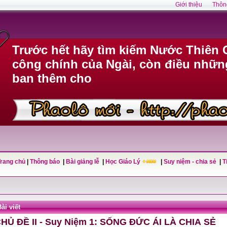
Giới thiệu
Thôn
Trước hết hãy tìm kiếm Nước Thiên 
công chính của Ngài, còn điều nhữn
ban thêm cho
Trang chủ
|
Thông báo
|
Bài giảng lễ
|
Học Giáo Lý
|
Suy niệm - chia sẻ
|
T
ài viết
HỦ ĐỀ II - Suy Niệm 1: SỐNG ĐỨC ÁI LÀ CHIA SẺ