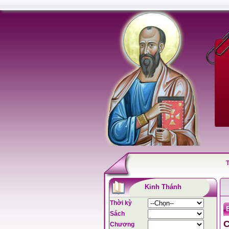
Kinh Thánh
Thời kỳ
B
Sách
C
Chương