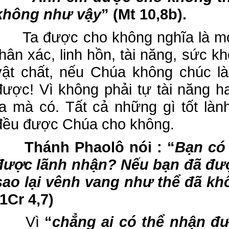
không như vậy
”
(Mt 10,8b).
Ta được cho không nghĩa là mọi
thân xác, linh hồn, tài năng, sức kh
vật chất, nếu Chúa không chúc là
được! Vì không phải tự tài năng 
ta mà có. Tất cả những gì tốt là
đều được Chúa cho không.
Thánh Phaolô nói : “
Bạn có
được lãnh nhận? Nếu bạn đã đượ
sao lại vênh vang như thể đã kh
(1Cr 4,7)
Vì
“
chẳng ai có thể nhận đ