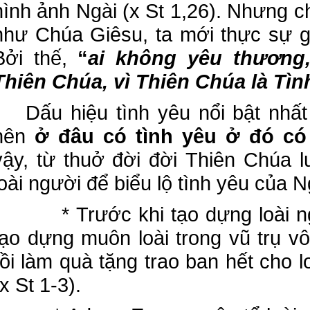
hình ảnh Ngài (x St 1,26). Nhưng ch
như Chúa Giêsu, ta mới thực sự g
Bởi thế,
“
ai không yêu thương,
Thiên Chúa, vì Thiên Chúa là Tìn
Dấu hiệu tình yêu nổi bật nhất
nên
ở đâu có tình yêu ở đó có
vậy, từ thuở đời đời Thiên Chúa 
loài người để biểu lộ tình yêu của N
* Trước khi tạo dựng loài ng
tạo dựng muôn loài trong vũ trụ vô
rồi làm quà tặng trao ban hết cho 
(x St 1-3).