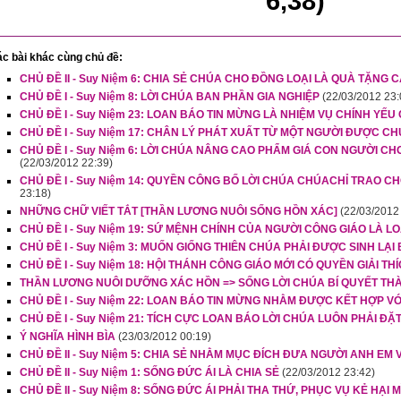
6,38)
c bài khác cùng chủ đề:
CHỦ ĐỀ II - Suy Niệm 6: CHIA SẺ CHÚA CHO ĐỒNG LOẠI LÀ QUÀ TẶNG
CHỦ ĐỀ I - Suy Niệm 8: LỜI CHÚA BAN PHẦN GIA NGHIỆP
(22/03/2012 23:
CHỦ ĐỀ I - Suy Niệm 23: LOAN BÁO TIN MỪNG LÀ NHIỆM VỤ CHÍNH YẾU 
CHỦ ĐỀ I - Suy Niệm 17: CHÂN LÝ PHÁT XUẤT TỪ MỘT NGƯỜI ĐƯỢC 
CHỦ ĐỀ I - Suy Niệm 6: LỜI CHÚA NÂNG CAO PHẨM GIÁ CON NGƯỜI C
(22/03/2012 22:39)
CHỦ ĐỀ I - Suy Niệm 14: QUYỀN CÔNG BỐ LỜI CHÚA CHÚACHỈ TRAO C
23:18)
NHỮNG CHỮ VIẾT TẮT [THẦN LƯƠNG NUÔI SỐNG HỒN XÁC]
(22/03/2012
CHỦ ĐỀ I - Suy Niệm 19: SỨ MỆNH CHÍNH CỦA NGƯỜI CÔNG GIÁO LÀ 
CHỦ ĐỀ I - Suy Niệm 3: MUỐN GIỐNG THIÊN CHÚA PHẢI ĐƯỢC SINH LẠI
CHỦ ĐỀ I - Suy Niệm 18: HỘI THÁNH CÔNG GIÁO MỚI CÓ QUYỀN GIẢI T
THẦN LƯƠNG NUÔI DƯỠNG XÁC HỒN => SỐNG LỜI CHÚA BÍ QUYẾT TH
CHỦ ĐỀ I - Suy Niệm 22: LOAN BÁO TIN MỪNG NHẰM ĐƯỢC KẾT HỢP V
CHỦ ĐỀ I - Suy Niệm 21: TÍCH CỰC LOAN BÁO LỜI CHÚA LUÔN PHẢI Đ
Ý NGHĨA HÌNH BÌA
(23/03/2012 00:19)
CHỦ ĐỀ II - Suy Niệm 5: CHIA SẺ NHẰM MỤC ĐÍCH ĐƯA NGƯỜI ANH EM
CHỦ ĐỀ II - Suy Niệm 1: SỐNG ĐỨC ÁI LÀ CHIA SẺ
(22/03/2012 23:42)
CHỦ ĐỀ II - Suy Niệm 8: SỐNG ĐỨC ÁI PHẢI THA THỨ, PHỤC VỤ KẺ HẠI 