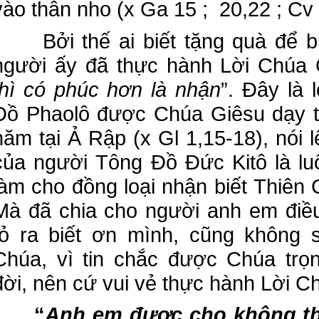
vào thân nho (x Ga 15 ; 20,22 ; Cv 
Bởi thế ai biết tặng quà để biể
người ấy đã thực hành Lời Chúa G
thì có phúc hơn là nhận
”. Đây là 
Đồ Phaolô được Chúa Giêsu dạy tr
năm tại Ả Rập (x Gl 1,15-18), nói 
của người Tông Đồ Đức Kitô là luô
làm cho đồng loại nhận biết Thiên 
Mà đã chia cho người anh em điề
tỏ ra biết ơn mình, cũng không
Chúa, vì tin chắc được Chúa trọ
đời, nên cứ vui vẻ thực hành Lời C
“
Anh em được cho không th