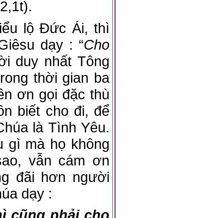
2,1t).
u lộ Đức Ái, thì
iêsu dạy : “
Cho
lời duy nhất Tông
ong thời gian ba
lên ơn gọi đặc thù
n biết cho đi, để
Chúa là Tình Yêu.
u gì mà họ không
 sao, vẫn cám ơn
ng đãi hơn người
húa dạy :
ì cũng phải cho