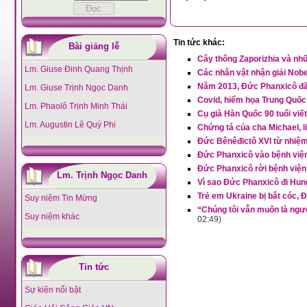
Tin tức khác:
Bài giảng lễ
Cây thông Zaporizhia và nh
Lm. Giuse Đinh Quang Thịnh
Các nhân vật nhận giải Nobel
Năm 2013, Đức Phanxicô đã
Lm. Giuse Trịnh Ngọc Danh
Covid, hiểm họa Trung Quốc
Lm. Phaolô Trịnh Minh Thái
Cụ già Hàn Quốc 90 tuổi viế
Lm. Augustin Lê Quý Phi
Chứng tá của cha Michael, 
Đức Bênêđictô XVI từ nhiệm:
Đức Phanxicô vào bệnh viện
Đức Phanxicô rời bệnh viện
Lm. Trịnh Ngọc Danh
Vì sao Đức Phanxicô đi Hu
Trẻ em Ukraine bị bắt cóc, 
Suy niệm Tin Mừng
“Chúng tôi vẫn muốn là ngư
Suy niệm khác
02:49)
Tin tức
Sự kiện nổi bật