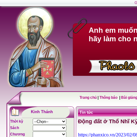
G
Anh em muốn 
hãy làm cho n
Trang chủ
|
Thông báo
|
Bài giảng
Kinh Thánh
Tin tức
Động đất ở Thổ Nhĩ Kỳ
Thời kỳ
Sách
Chương
https://phanxico.vn/2023/02/0