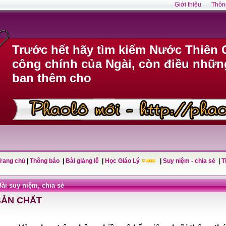
Giới thiệu
Thôn
Trước hết hãy tìm kiếm Nước Thiên 
công chính của Ngài, còn điều nhữn
ban thêm cho
Trang chủ
|
Thông báo
|
Bài giảng lễ
|
Học Giáo Lý
|
Suy niệm - chia sẻ
|
T
Bài suy niệm, chia sẻ
BẢN CHẤT