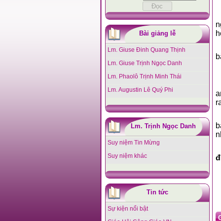
n
h
Bài giảng lễ
Lm. Giuse Đinh Quang Thịnh
b
Lm. Giuse Trịnh Ngọc Danh
Lm. Phaolô Trịnh Minh Thái
Lm. Augustin Lê Quý Phi
a
r
b
Lm. Trịnh Ngọc Danh
n
Suy niệm Tin Mừng
Suy niệm khác
đ
Tin tức
Sự kiện nổi bật