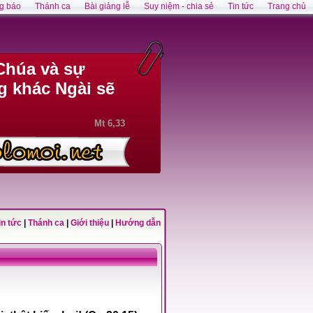
g báo
Thánh ca
Bài giảng lễ
Suy niệm - chia sẻ
Tin tức
Trang chủ
Chúa và sự
g khác Ngài sẽ
Mt 6,33
in tức
|
Thánh ca
|
Giới thiệu
|
Hướng dẫn