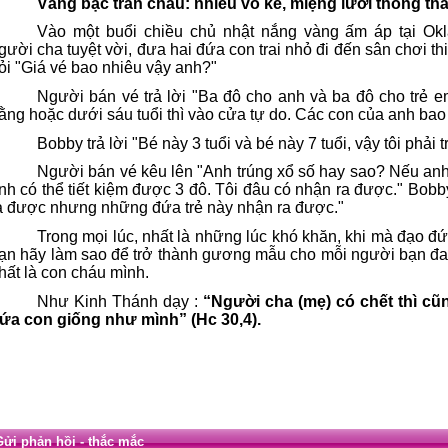
Vàng bạc trân châu: nhiều vô kể, miệng lưỡi thông thái
Vào một buổi chiều chủ nhật nắng vàng ấm áp tại Okl
gười cha tuyệt vời, đưa hai đứa con trai nhỏ đi đến sân chơi t
ỏi "Giá vé bao nhiêu vậy anh?"
Người bán vé trả lời "Ba đô cho anh và ba đô cho trẻ e
ằng hoặc dưới sáu tuổi thì vào cửa tự do. Các con của anh bao 
Bobby trả lời "Bé này 3 tuổi và bé này 7 tuổi, vậy tôi phải 
Người bán vé kêu lên "Anh trúng xổ số hay sao? Nếu anh
nh có thể tiết kiệm được 3 đô. Tôi đâu có nhận ra được." Bobb
a được nhưng những đứa trẻ này nhận ra được."
Trong mọi lúc, nhất là những lúc khó khăn, khi mà đạo đứ
ạn hãy làm sao để trở thành gương mẫu cho mỗi người bạn đa
hất là con cháu mình.
Như Kinh Thánh dạy :
“Người cha (mẹ) có chết thì cũn
ứa con giống như mình” (Hc 30,4).
Gửi phản hồi - thắc mắc