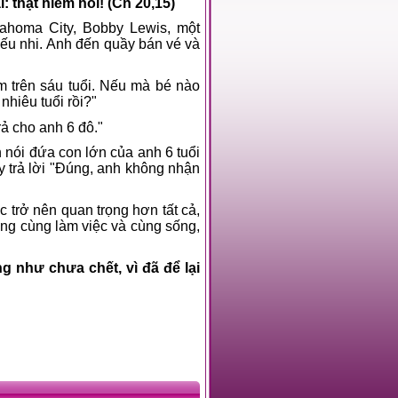
: thật hiếm hoi! (Cn 20,15)
ahoma City, Bobby Lewis, một
hiếu nhi. Anh đến quầy bán vé và
m trên sáu tuổi. Nếu mà bé nào
nhiêu tuổi rồi?"
trả cho anh 6 đô."
 nói đứa con lớn của anh 6 tuổi
y trả lời "Đúng, anh không nhận
c trở nên quan trọng hơn tất cả,
ng cùng làm việc và cùng sống,
g như chưa chết, vì đã để lại