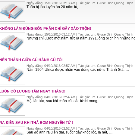
Ngày đăng: 15/10/2016 03:13 AM | Tác giả: Lm. Giuse Đinh Quang Thịnh
Tuấn bị tòa tuyên án 20 năm tù,......
KHÔNG LÀM ĐÚNG BỔN PHẬN CHỈ GÂY XÁO TRỘN!
Ngày đăng: 15/10/2016 03:12 AM | Tác giả: Lm. Giuse Đinh Quang Thịnh
Nhưng chỉ được một năm, tức là năm 1991, ông bị chính những ngườ
NÊN THÁNH GIỮA CỦ HÀNH CỦ TỎI
Ngày đăng: 04/10/2016 02:57 AM | Tác giả: Lm. Giuse Đinh Quang Thịnh
Năm 1904 Ulrica được nhận vào dòng các nữ tu Thánh Giá......
LUÔN CÓ LƯƠNG TÂM NGAY THẲNG!
Ngày đăng: 04/10/2016 02:54 AM | Tác giả: Lm. Giuse Đinh Quang Thịnh
Một lần kia, sau khi chôn cất các tử thi xong,...
RA ĐIÊN SAU KHI THẢ BOM NGUYÊN TỬ !
Ngày đăng: 04/10/2016 02:52 AM | Tác giả: Lm. Giuse Đinh Quang Thịnh
Sau đó anh ra điên dại, suốt ngày khóc lóc, la hét, .....