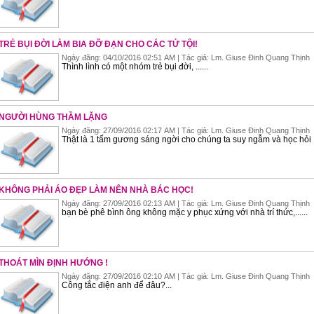
TRẺ BỤI ĐỜI LÀM BIA ĐỠ ĐẠN CHO CÁC TỬ TỘI!
Ngày đăng: 04/10/2016 02:51 AM | Tác giả: Lm. Giuse Đinh Quang Thịnh
Thình lình có một nhóm trẻ bụi đời, ......
NGƯỜI HÙNG THẦM LẶNG
Ngày đăng: 27/09/2016 02:17 AM | Tác giả: Lm. Giuse Đinh Quang Thịnh
Thật là 1 tấm gương sáng ngời cho chúng ta suy ngẫm và học hỏi !.
KHÔNG PHẢI ÁO ĐẸP LÀM NÊN NHÀ BÁC HỌC!
Ngày đăng: 27/09/2016 02:13 AM | Tác giả: Lm. Giuse Đinh Quang Thịnh
bạn bè phê bình ông không mặc y phục xứng với nhà trí thức,......
THOÁT MÌN ĐỊNH HƯỚNG !
Ngày đăng: 27/09/2016 02:10 AM | Tác giả: Lm. Giuse Đinh Quang Thịnh
Công tắc điện anh để đâu?...