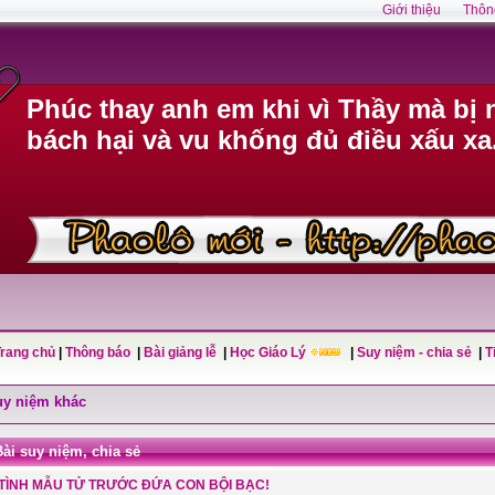
Giới thiệu
Thôn
Phúc thay anh em khi vì Thầy mà bị n
bách hại và vu khống đủ điều xấu xa
Trang chủ
|
Thông báo
|
Bài giảng lễ
|
Học Giáo Lý
|
Suy niệm - chia sẻ
|
T
uy niệm khác
Bài suy niệm, chia sẻ
TÌNH MẪU TỬ TRƯỚC ĐỨA CON BỘI BẠC!