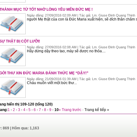
THÀNH MỤC TỬ TỐT NHỜ LÒNG YÊU MẾN ĐỨC MẸ !
Ngày đăng: 27/09/2016 02:09 AM | Tác giả: Lm. Giuse Đinh Quang Thịnh
người Mẹ thật của con là Đức Maria xuất hiện, sẽ đích thân chăm s
SỰ THẬT BỊ CỘT LƯỠI!
Ngày đăng: 27/09/2016 02:08 AM | Tác giả: Lm. Giuse Đinh Quang Thịnh
Hãy đứng dậy theo tao, mày sẽ được no thỏa....
GỞI THƯ XIN ĐỨC MARIA ĐÁNH THỨC MẸ “DẬY!”
Ngày đăng: 21/09/2016 01:39 AM | Tác giả: Lm. Giuse Đinh Quang Thịnh
Cháu muốn viết một bức thư...
ang hiển thị 109-120 (tổng 120)
rang:
1
-
2
-
3
-
4
-
5
-
6
-
7
-
8
-
9
-
10
« Trang trước
· Trang kế tiếp »
y: 869 | Hôm qua: 1,163