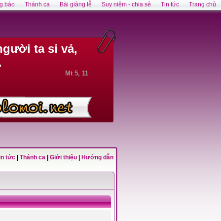
g báo
Thánh ca
Bài giảng lễ
Suy niệm - chia sẻ
Tin tức
Trang chủ
gười ta sỉ vả,
.
Mt 5, 11
in tức
|
Thánh ca
|
Giới thiệu
|
Hướng dẫn