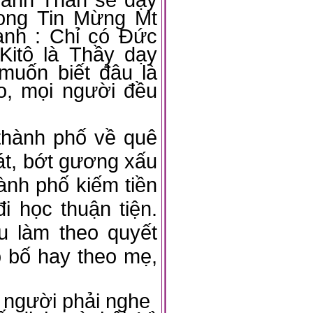
rong Tin Mừng Mt
ạnh : Chỉ có Đức
Kitô là Thầy dạy
 muốn biết đâu là
ảo, mọi người đều
thành phố về quê
át, bớt gương xấu
hành phố kiếm tiền
i học thuận tiện.
u làm theo quyết
eo bố hay theo mẹ,
 người phải nghe