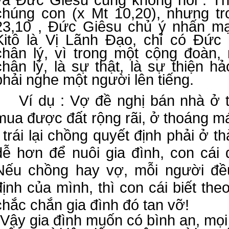
chúng con (x Mt 10,20), nhưng t
23,10 , Đức Giêsu chủ ý nhấn m
Kitô là Vị Lãnh Đạo, chỉ có Đức 
chân lý, vì trong một cộng đoàn,
chân lý, là sự thật, là sự thiện h
phải nghe một người lên tiếng.
Ví dụ : Vợ đề nghị bán nhà ở 
mua được đất rộng rãi, ở thoáng m
; trái lại chồng quyết định phải ở t
dễ hơn để nuôi gia đình, con cái đ
Nếu chồng hay vợ, mỗi người đề
định của mình, thì con cái biết th
chắc chắn gia đình đó tan vỡ!
Vậy gia đình muốn có bình an, mọi