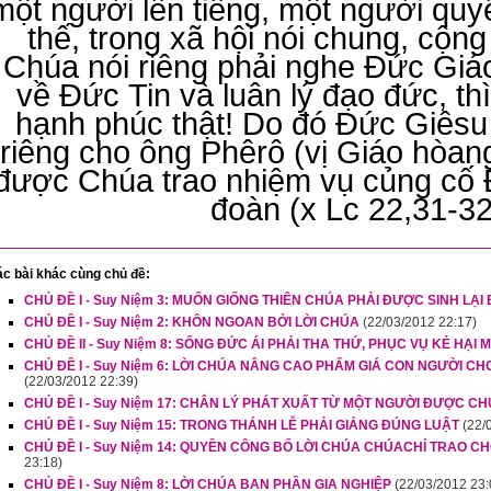
một người lên tiếng, một người quyế
thế, trong xã hội nói chung, cộng
Chúa nói riêng phải nghe Đức Giáo
về Đức Tin và luân lý đạo đức, th
hạnh phúc thật! Do đó Đức Giêsu
riêng cho ông Phêrô (vị Giáo hòan
được Chúa trao nhiệm vụ củng cố 
đoàn (x Lc 22,31-32
c bài khác cùng chủ đề:
CHỦ ĐỀ I - Suy Niệm 3: MUỐN GIỐNG THIÊN CHÚA PHẢI ĐƯỢC SINH LẠI
CHỦ ĐỀ I - Suy Niệm 2: KHÔN NGOAN BỞI LỜI CHÚA
(22/03/2012 22:17)
CHỦ ĐỀ II - Suy Niệm 8: SỐNG ĐỨC ÁI PHẢI THA THỨ, PHỤC VỤ KẺ HẠI 
CHỦ ĐỀ I - Suy Niệm 6: LỜI CHÚA NÂNG CAO PHẨM GIÁ CON NGƯỜI C
(22/03/2012 22:39)
CHỦ ĐỀ I - Suy Niệm 17: CHÂN LÝ PHÁT XUẤT TỪ MỘT NGƯỜI ĐƯỢC 
CHỦ ĐỀ I - Suy Niệm 15: TRONG THÁNH LỄ PHẢI GIẢNG ĐÚNG LUẬT
(22/
CHỦ ĐỀ I - Suy Niệm 14: QUYỀN CÔNG BỐ LỜI CHÚA CHÚACHỈ TRAO C
23:18)
CHỦ ĐỀ I - Suy Niệm 8: LỜI CHÚA BAN PHẦN GIA NGHIỆP
(22/03/2012 23: