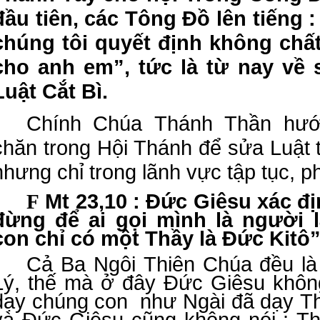
đầu tiên, các Tông Đồ lên tiếng 
chúng tôi quyết định không chấ
cho anh em”, tức là từ nay về 
Luật Cắt Bì.
Chính Chúa Thánh Thần hướ
chăn trong Hội Thánh để sửa Luật 
nhưng chỉ trong lãnh vực tập tục, p
Mt 23,10 : Đức Giêsu xác đ
F
đừng để ai gọi mình là người 
con chỉ có một Thầy là Đức Kitô”
Cả Ba Ngôi Thiên Chúa đều l
Lý, thế mà ở đây Đức Giêsu khôn
dạy chúng con như Ngài đã dạy Th
và Đức Giêsu cũng không nói : T