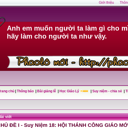
Giới thiệu
Thôn
Anh em muốn người ta làm gì cho mì
hãy làm cho người ta như vậy.
Trang chủ
|
Thông báo
|
Bài giảng lễ
|
Học Giáo Lý
|
Suy niệm - chia sẻ
|
T
ài viết
HỦ ĐỀ I - Suy Niệm 18: HỘI THÁNH CÔNG GIÁO MỚ