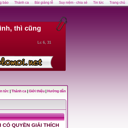
g báo
Thánh ca
Bài giảng lễ
Suy niệm - chia sẻ
Tin tức
Trang chủ
nh, thì cũng
Lc 6, 31
in tức
|
Thánh ca
|
Giới thiệu
|
Hướng dẫn
I CÓ QUYỀN GIẢI THÍCH