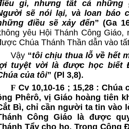
điều gì, nhưng tất cả những 
Người sẽ nói lại, và loan báo 
những điều sẽ xảy đến
”
(Ga 1
không yêu Hội Thánh Công Giáo, 
được Chúa Thánh Thần dẫn vào tất 
Vậy
“
tôi chịu thua lỗ về hết
lợi tuyệt vời là được học biết
Chúa của tôi
”
(Pl 3,8).
Cv 10,10-16 ; 15,28 : Chúa 
F
ông Phêrô, vị Giáo hoàng tiên k
Cắt Bì, chỉ cần người ta tin vào 
Thánh Công Giáo là được quy
Thánh Tẩy cho họ. Trong Công 