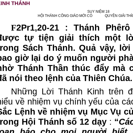
KINH THÁNH
SUY NIỆM 18
HỘI THÁNH CÔNG GIÁO MỚI CÓ QUYỀN GIẢI THÍC
2Pr1,20-21 : Thánh Phêrô
F
được tự tiện giải thích một 
trong Sách Thánh. Quả vậy, lờ
bao giờ lại do ý muốn người ph
nhờ Thánh Thần thúc đẩy mà 
đã nói theo lệnh của Thiên Chúa.
Những Lời Thánh Kinh trên đ
hiểu về nhiệm vụ chính yếu của c
Sắc Lệnh về nhiệm vụ Mục Vụ c
trong Hội Thánh số 12 dạy
:
“
Cá
loan báo cho
mọi người biết