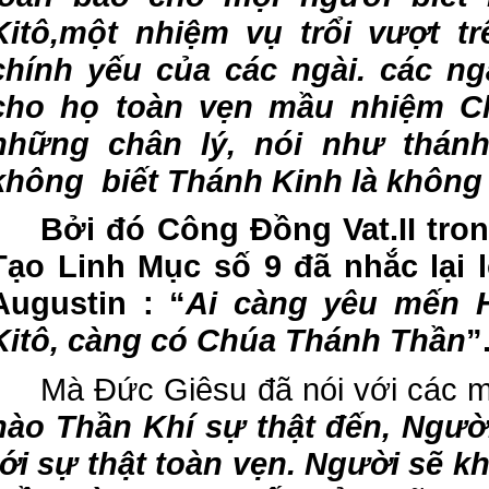
Kitô,một nhiệm vụ trổi vượt t
chính yếu của các ngài. các ng
cho họ toàn vẹn mầu nhiệm Ch
những chân lý, nói như thánh
không biết Thánh Kinh là không 
Bởi đó Công Đồng Vat.II tro
Tạo Linh Mục số 9 đã nhắc lại l
Augustin : “
Ai càng yêu mến 
Kitô, càng có Chúa Thánh Thần
”
Mà Đức Giêsu đã nói với các 
nào Thần Khí sự thật đến, Ngườ
tới sự thật toàn vẹn. Người sẽ k