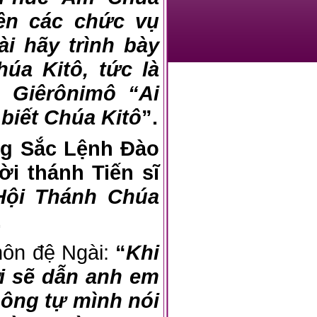
rên các chức vụ
ài hãy trình bày
úa Kitô, tức là
 Giêrônimô “Ai
biết Chúa Kitô
”.
ng Sắc Lệnh Đào
ời thánh Tiến sĩ
Hội Thánh Chúa
.
môn đệ Ngài:
“
Khi
i sẽ dẫn anh em
hông tự mình nói