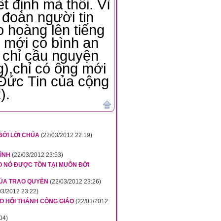
t định mà thôi. Vì
 đoàn người tin
 hoàng lên tiếng
ì mới có bình an
 chỉ cầu nguyện
g),chỉ có ông mới
Đức Tin của cộng
).
 BỞI LỜI CHÚA
(22/03/2012 22:19)
MÌNH
(22/03/2012 23:53)
HO NÓ ĐƯỢC TỒN TẠI MUÔN ĐỜI
CHÚA TRAO QUYỀN
(22/03/2012 23:26)
03/2012 23:22)
HO HỘI THÁNH CÔNG GIÁO
(22/03/2012
04)