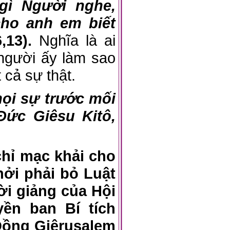
gì Người nghe,
cho anh em biết
6,13).
Nghĩa là ai
người ấy làm sao
cả sự thật.
 mọi sự trước mối
 Đức Giêsu Kitô,
chỉ mạc khải cho
hởi phải bỏ Luật
lời giảng của Hội
ền ban Bí tích
Đồng Giêrusalem