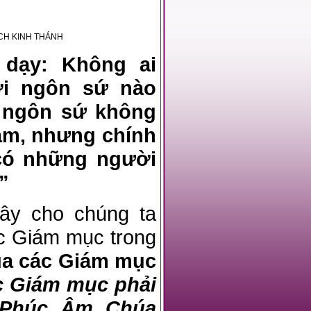
H KINH THÁNH
 dạy: Không ai
lời ngôn sứ nào
i ngôn sứ không
àm, nhưng chính
có những người
”
ây cho chúng ta
ác Giám mục trong
ủa các Giám mục
c Giám mục phải
 Phúc Âm Chúa