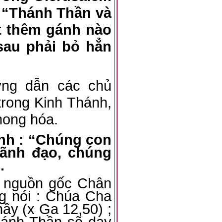
: “Thánh Thần và
t thêm gánh nào
sau phải bỏ hẳn
ng dẫn các chủ
trong Kinh Thánh,
hong hóa.
ịnh : “Chúng con
lãnh đạo, chúng
.
à nguồn gốc Chân
g nói : Chúa Cha
ầy (x Ga 12,50) ;
hánh Thần sẽ dạy