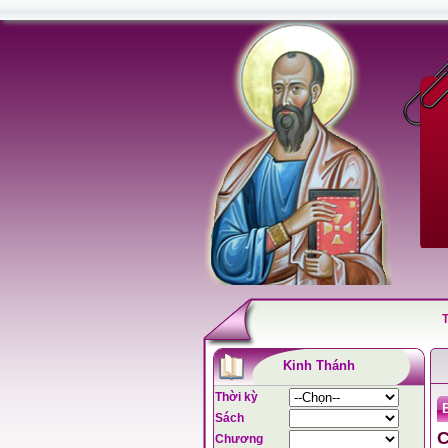
Kinh Thánh
Thời kỳ
B
Sách
C
Chương