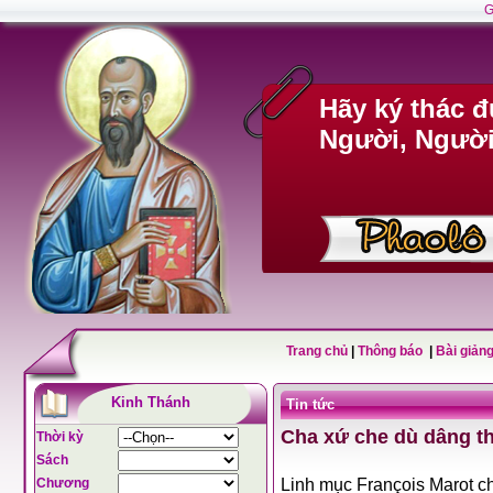
G
Hãy ký thác 
Người, Người 
Trang chủ
|
Thông báo
|
Bài giảng
Kinh Thánh
Tin tức
Cha xứ che dù dâng th
Thời kỳ
Sách
Chương
Linh mục François Marot ch