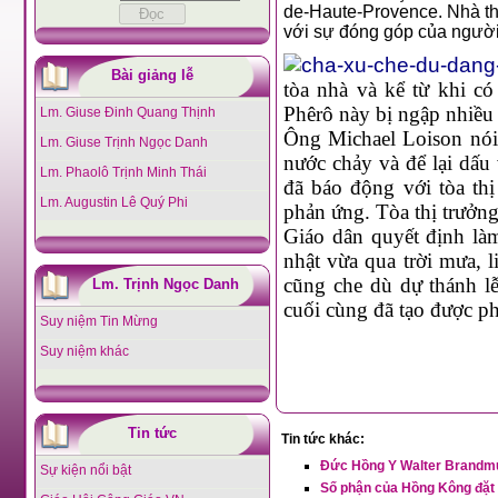
de-Haute-Provence. Nhà th
với sự đóng góp của người
Bài giảng lễ
tòa nhà và kể từ khi c
Phêrô này bị ngập nhiều
Lm. Giuse Đinh Quang Thịnh
Ông Michael Loison nói
Lm. Giuse Trịnh Ngọc Danh
nước chảy và để lại dấu 
Lm. Phaolô Trịnh Minh Thái
đã báo động với tòa thị
Lm. Augustin Lê Quý Phi
phản ứng. Tòa thị trưởng
Giáo dân quyết định là
nhật vừa qua trời mưa, 
cũng che dù dự thánh l
Lm. Trịnh Ngọc Danh
cuối cùng đã tạo được p
Suy niệm Tin Mừng
Suy niệm khác
Tin tức
Tin tức khác:
Đức Hồng Y Walter Brandmul
Sự kiện nổi bật
Số phận của Hồng Kông đặt 