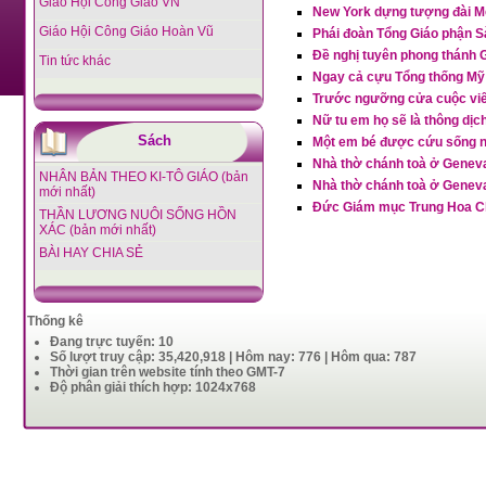
Giáo Hội Công Giáo VN
New York dựng tượng đài M
Giáo Hội Công Giáo Hoàn Vũ
Phái đoàn Tổng Giáo phận 
Đề nghị tuyên phong thánh Gi
Tin tức khác
Ngay cả cựu Tổng thống Mỹ c
Trước ngưỡng cửa cuộc viến
Nữ tu em họ sẽ là thông dị
Sách
Một em bé được cứu sống n
Nhà thờ chánh toà ở Genev
NHÂN BẢN THEO KI-TÔ GIÁO (bản
Nhà thờ chánh toà ở Genev
mới nhất)
Đức Giám mục Trung Hoa Ch
THẦN LƯƠNG NUÔI SỐNG HỒN
XÁC (bản mới nhất)
BÀI HAY CHIA SẺ
Thống kê
Đang trực tuyến: 10
Số lượt truy cập: 35,420,918 | Hôm nay: 776 | Hôm qua: 787
Thời gian trên website tính theo GMT-7
Độ phân giải thích hợp: 1024x768