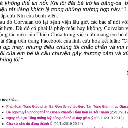
à không thể tin nổi. Khi tôi đặt bé trở lại băng-ca,
iệu rất đáng khích lệ trong những trường hợp này.”
Lậ
ấp cứu Nhi của bệnh viện.
au đó Corvalan trở lại bệnh viện lâu giờ, các bác sĩ nói v
ốt hơn. Dù đó có phải là phép màu hay không, Corvalan v
ộng tác viên của Thiên Chúa trong việc cứu mạng em bé đ
ài đăng trên trang Facebook của lính cứu hỏa kết luận:
“C
à dịp may, nhưng điều chúng tôi chắc chắn và vu
ồi của em bé là câu chuyện gây thương cảm và x
húng tôi."
n tức khác:
Phái đoàn Tổng Giáo phận Sài Gòn đến chào Đức Tân Tổng Giám mục Giu
Đề nghị tuyên phong thánh Gioan Phaolô II làm tiến sĩ Hội Thánh
(25/10/2019
Ngay cả cựu Tổng thống Mỹ cũng có thể đi dạy giáo lý
(09/11/2019 20:12)
Cha xứ che dù dâng thánh lễ
(09/11/2019 20:14)