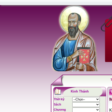
Kinh Thánh
M
Thời kỳ
Sách
Chương
K