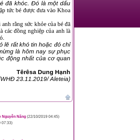
 bé đã khóc. Đó là một dấu
p tức bé được đưa vào Khoa
ới anh rằng sức khỏe của bé đã
à các đồng nghiệp của anh là
ó.
ó lẽ rất khó tin hoặc đó chỉ
i mừng là hôm nay sự phục
úc động nhất của cơ quan
Têrêsa Dung Hạnh
(WHĐ 23.11.2019/ Aleteia)
se Nguyễn Năng
(22/10/2019 04:45)
 07:33)