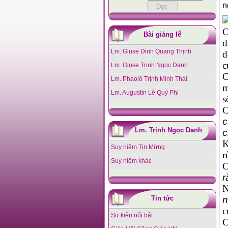
n
C
Bài giảng lễ
đ
Lm. Giuse Đinh Quang Thịnh
d
c
Lm. Giuse Trịnh Ngọc Danh
C
Lm. Phaolô Trịnh Minh Thái
m
Lm. Augustin Lê Quý Phi
s
C
c
Lm. Trịnh Ngọc Danh
c
K
Suy niệm Tin Mừng
r
Suy niệm khác
C
r
N
Tin tức
n
c
Sự kiện nổi bật
C