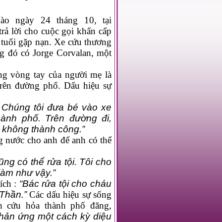
ào ngày 24 tháng 10, tại
rả lời cho cuộc gọi khẩn cấp
 tuổi gặp nạn. Xe cứu thương
g đó có Jorge Corvalan, một
ng vòng tay của người mẹ là
trên đường phố. Dấu hiệu sự
 Chúng tôi đưa bé vào xe
ành phố. Trên đường đi,
 không thành công.”
g nước cho anh để anh có thể
ng có thể rửa tội. Tôi cho
làm như vậy.”
ích :
“Bác rửa tội cho cháu
Thần.”
Các dấu hiệu sự sống
h cứu hỏa thành phố đăng,
phản ứng một cách kỳ diệu