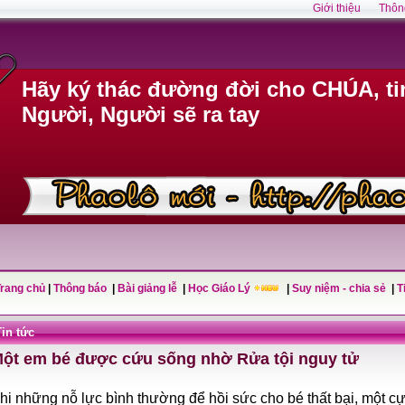
Giới thiệu
Thôn
Hãy ký thác đường đời cho CHÚA, ti
Người, Người sẽ ra tay
Trang chủ
|
Thông báo
|
Bài giảng lễ
|
Học Giáo Lý
|
Suy niệm - chia sẻ
|
T
Tin tức
ột em bé được cứu sống nhờ Rửa tội nguy tử
hi những nỗ lực bình thường để hồi sức cho bé thất bại, một cự