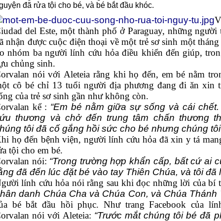
guyện đã rửa tội cho bé, và bé bắt đầu khóc.
V
iudad del Este, một thành phố ở Paraguay, những người t
ã nhận được cuộc điện thoại về một trẻ sơ sinh một tháng
o nhóm ba người lính cứu hỏa điều khiển đến giúp, tron
ựu chủng sinh.
orvalan nói với Aleteia rằng khi họ đến, em bé nằm tro
ột cô bé chỉ 13 tuổi người địa phương đang đi ăn xin 
ống của trẻ sơ sinh gần như không còn.
orvalan kể :
“Em bé nằm giữa sự sống và cái chết.
ứu thương và chở đến trung tâm chấn thương th
húng tôi đã cố gắng hồi sức cho bé nhưng chúng tôi
hi họ đến bệnh viện, người lính cứu hỏa đã xin y tá man
ửa tội cho em bé.
orvalan nói:
“Trong trường hợp khẩn cấp, bất cứ ai cũ
ằng đã đến lúc đặt bé vào tay Thiên Chúa, và tôi đã 
gười lính cứu hỏa nói rằng sau khi đọc những lời của bí t
hân danh Chúa Cha và Chúa Con, và Chúa Thánh 
ủa bé bắt đầu hồi phục. Như trang Facebook của lín
orvalan nói với Aleteia:
“Trước mắt chúng tôi bé đã 