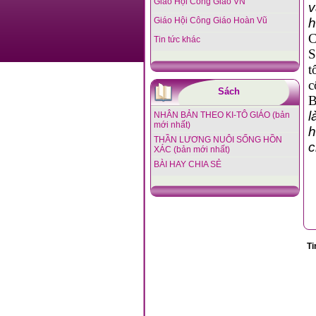
Giáo Hội Công Giáo VN
v
Giáo Hội Công Giáo Hoàn Vũ
h
C
Tin tức khác
S
t
c
Sách
B
l
NHÂN BẢN THEO KI-TÔ GIÁO (bản
mới nhất)
h
THẦN LƯƠNG NUÔI SỐNG HỒN
c
XÁC (bản mới nhất)
BÀI HAY CHIA SẺ
Ti