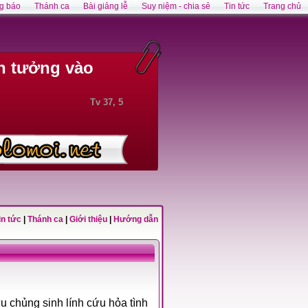
g báo
Thánh ca
Bài giảng lễ
Suy niệm - chia sẻ
Tin tức
Trang chủ
n tưởng vào
Tv 37, 5
in tức
|
Thánh ca
|
Giới thiệu
|
Hướng dẫn
u chủng sinh lính cứu hỏa tình