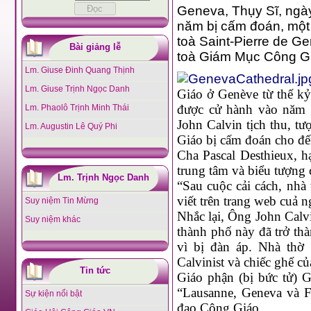
Geneva, Thụy Sĩ, ngày
năm bị cấm đoán, một
toà Saint-Pierre de G
Bài giảng lễ
toà Giám Mục Công Gi
Lm. Giuse Đinh Quang Thịnh
Lm. Giuse Trịnh Ngọc Danh
Giáo ở Genève từ thế kỷ
được cử hành vào năm 1
Lm. Phaolô Trịnh Minh Thái
John Calvin tịch thu, t
Lm. Augustin Lê Quý Phi
Giáo bị cấm đoán cho đế
Cha Pascal Desthieux, h
trung tâm và biểu tượng 
Lm. Trịnh Ngọc Danh
“Sau cuộc cải cách, nhà 
viết trên trang web cuả n
Suy niệm Tin Mừng
Nhắc lại, Ông John Calvi
Suy niệm khác
thành phố này đã trở th
vì bị đàn áp. Nhà thờ 
Calvinist và chiếc ghế c
Tin tức
Giáo phận (bị bức tử) 
“Lausanne, Geneva và F
Sự kiện nổi bật
đạo Công Giáo.