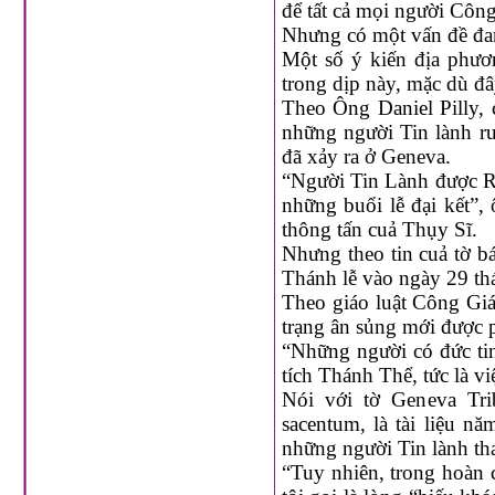
để tất cả mọi người Công
Nhưng có một vấn đề đang
Một số ý kiến địa phươ
trong dịp này, mặc dù đây
Theo Ông Daniel Pilly, 
những người Tin lành rư
đã xảy ra ở Geneva.
“Người Tin Lành được Rư
những buổi lễ đại kết”,
thông tấn cuả Thụy Sĩ.
Nhưng theo tin cuả tờ b
Thánh lễ vào ngày 29 th
Theo giáo luật Công Giá
trạng ân sủng mới được p
“Những người có đức ti
tích Thánh Thể, tức là vi
Nói với tờ Geneva Tri
sacentum, là tài liệu n
những người Tin lành th
“Tuy nhiên, trong hoàn 