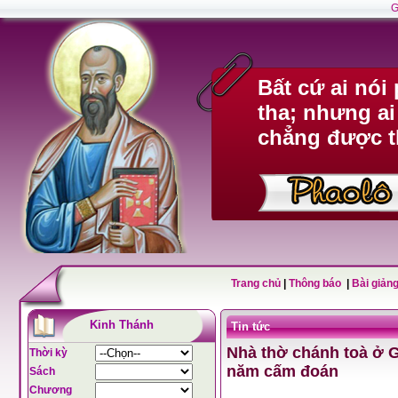
G
Bất cứ ai nó
tha; nhưng ai
chẳng được t
Trang chủ
|
Thông báo
|
Bài giảng
Kinh Thánh
Tin tức
Nhà thờ chánh toà ở 
Thời kỳ
năm cấm đoán
Sách
Chương