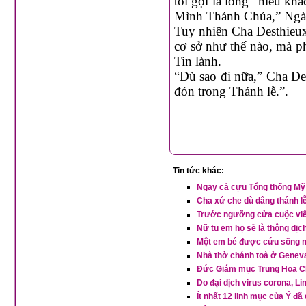
tôi gọi là lòng “hiếu kh
Mình Thánh Chúa,” Ngài
Tuy nhiên Cha Desthieux 
cơ sở như thế nào, mà 
Tin lành.
“Dù sao đi nữa,” Cha De
đón trong Thánh lễ.”.
Tin tức khác:
Ngay cả cựu Tổng thống Mỹ c
Cha xứ che dù dâng thánh l
Trước ngưỡng cửa cuộc viến
Nữ tu em họ sẽ là thông dị
Một em bé được cứu sống n
Nhà thờ chánh toà ở Genev
Đức Giám mục Trung Hoa Ch
Do đại dịch virus corona, L
Ít nhất 12 linh mục của Ý đã