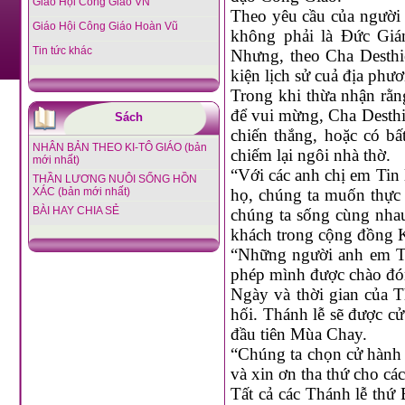
Giáo Hội Công Giáo VN
Theo yêu cầu của người 
Giáo Hội Công Giáo Hoàn Vũ
không phải là Đức Giá
Tin tức khác
Nhưng, theo Cha Desthie
kiện lịch sử cuả địa phư
Trong khi thừa nhận rằn
để vui mừng, Cha Desth
Sách
chiến thắng, hoặc có b
NHÂN BẢN THEO KI-TÔ GIÁO (bản
chiếm lại ngôi nhà thờ.
mới nhất)
“Với các anh chị em Tin
THẦN LƯƠNG NUÔI SỐNG HỒN
XÁC (bản mới nhất)
họ, chúng ta muốn thực 
BÀI HAY CHIA SẺ
chúng ta sống cùng nhau
khách trong cộng đồng Ki
“Những người anh em Tin
phép mình được chào đón
Ngày và thời gian của 
hối. Thánh lễ sẽ được cử
đầu tiên Mùa Chay.
“Chúng ta chọn cử hành 
và xin ơn tha thứ cho các
Tất cả các Thánh lễ thứ