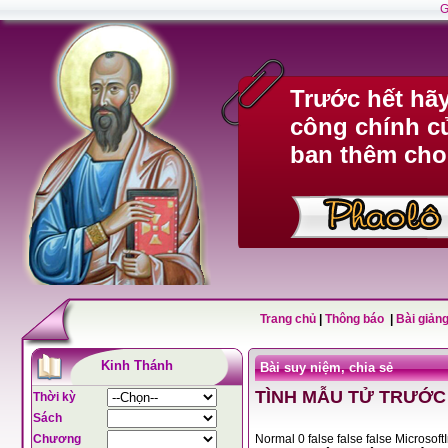
G
Trước hết hã
công chính c
ban thêm cho
Trang chủ
|
Thông báo
|
Bài giảng
Kinh Thánh
Bài suy niệm, chia sẻ
TÌNH MẪU TỬ TRƯỚC
Thời kỳ
Sách
Chương
Normal 0 false fals