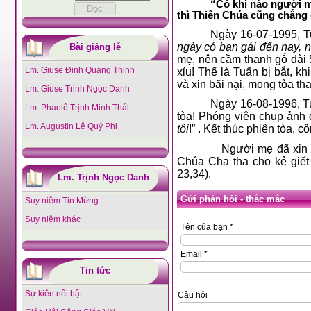
“Có khi nào người 
thì Thiên Chúa cũng chẳng q
Ngày 16-07-1995, Tu
ngày có bạn gái đến nay, 
Bài giảng lễ
mẹ, nên cầm thanh gỗ dài 
Lm. Giuse Đinh Quang Thịnh
xỉu! Thế là Tuấn bị bắt, k
và xin bãi nại, mong tòa tha
Lm. Giuse Trịnh Ngọc Danh
Ngày 16-08-1996, Tu
Lm. Phaolô Trịnh Minh Thái
tòa! Phóng viên chụp ảnh đ
Lm. Augustin Lê Quý Phi
tôi
!” . Kết thúc phiên tòa, 
Người mẹ đã xin 
Chúa Cha tha cho kẻ giết 
23,34).
Lm. Trịnh Ngọc Danh
Gửi phản hồi - thắc mắc
Suy niệm Tin Mừng
Suy niệm khác
Tên của bạn *
Email *
Tin tức
Sự kiện nổi bật
Câu hỏi