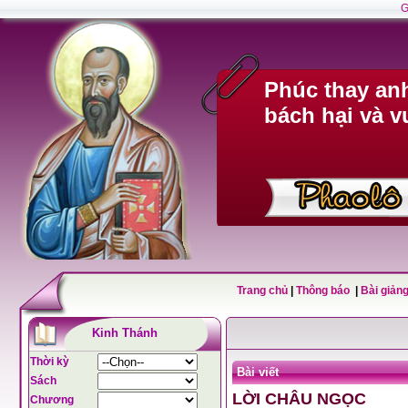
G
Phúc thay anh
bách hại và v
Trang chủ
|
Thông báo
|
Bài giảng
Kinh Thánh
Thời kỳ
Bài viết
Sách
LỜI CHÂU NGỌC
Chương