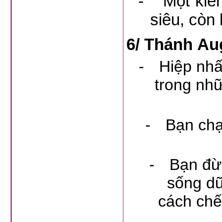
-
Một kiến
siêu, còn
6/
Thánh Aug
-
Hiệp nhất
trong nhữ
-
Bạn chạ
-
Bạn đừn
sống dữ
cách chế