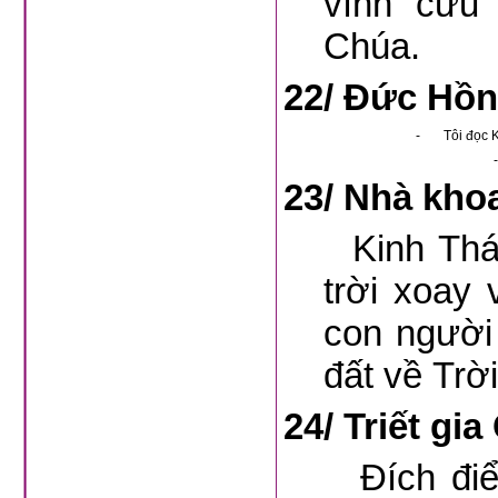
vĩnh cửu
Chúa.
22/
Đức Hồn
-
Tôi đọc K
-
23/
Nhà khoa
Kinh Thánh 
trời xoay
con người 
đất về Trời
24/
Triết gi
Đích điểm r