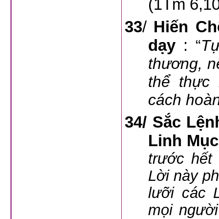
(1Tm 6,10
33
/
Hiến Ch
dạy
:
“
Tự
thương, n
thể thực
cách hoàn
34/ Sắc Lện
Linh Mục
trước hết
Lời này ph
lưỡi các 
mọi người