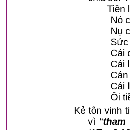
Tiền là
Nó 
Nụ 
Sức k
Cái 
Cái l
Cán 
Cái
Ôi tiền 
Kẻ tôn vinh t
vì “
tham 