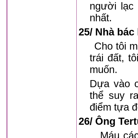
người lạc
nhất.
25/
Nhà bác 
Cho tôi một
trái đất, t
muốn.
Dựa vào c
thể suy r
điểm tựa đ
26/
Ông Tert
Máu các Th