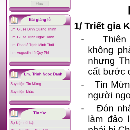
Bài giảng lễ
1/
Triết gia 
Lm. Giuse Đinh Quang Thịnh
-
Thiên
Lm. Giuse Trịnh Ngọc Danh
Lm. Phaolô Trịnh Minh Thái
không phả
Lm. Augustin Lê Quý Phi
nhưng Th
cất bước đ
Lm. Trịnh Ngọc Danh
-
Tin Mừn
Suy niệm Tin Mừng
Suy niệm khác
người ngoạ
-
Đón nh
Tin tức
làm đảo l
Sự kiện nổi bật
phái bị C