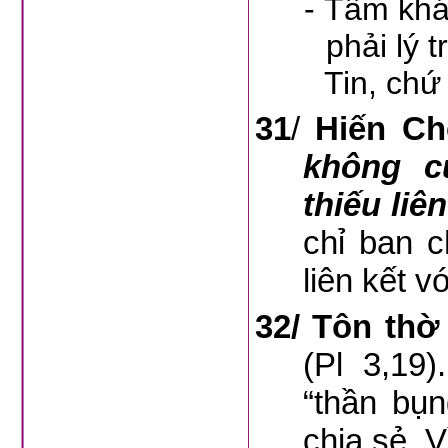
-
Tâm khám
phải lý 
Tin, chứ
31
/
Hiến Ch
không c
thiếu liên
chỉ ban c
liên kết 
32/ Tôn thờ
(Pl 3,19
“thần bụn
chia sẻ. Vì