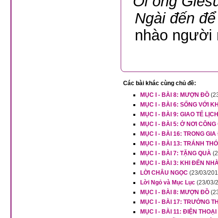
“
Ôi ông Giêsu
Ngài đến để 
nhào người 
Các bài khác cùng chủ đề:
MỤC I - BÀI 8: MƯỢN ĐỒ
(2
MỤC I - BÀI 6: SỐNG VỚI 
MỤC I - BÀI 9: GIAO TẾ LỊC
MỤC I - BÀI 5: Ở NƠI CÔN
MỤC I - BÀI 16: TRONG GIA
MỤC I - BÀI 13: TRÁNH T
MỤC I - BÀI 7: TẶNG QUÀ
(
MỤC I - BÀI 3: KHI ĐẾN NHÀ
LỜI CHÂU NGỌC
(23/03/201
Lời Ngỏ và Mục Lục
(23/03/
MỤC I - BÀI 8: MƯỢN ĐỒ
(2
MỤC I - BÀI 17: TRƯỞNG 
MỤC I - BÀI 11: ĐIỆN THOẠI