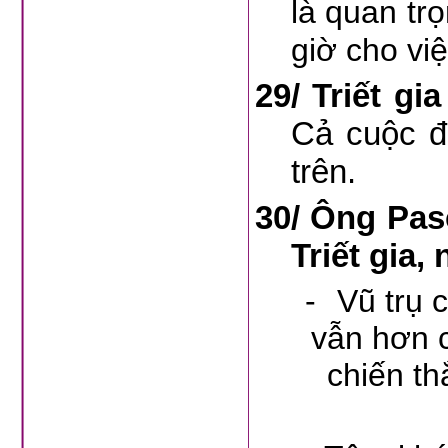
là quan trọ
giờ cho vi
29/
Triết gi
Cả cuộc đ
trên.
30/
Ông Pasc
Triết gia, 
-
Vũ trụ 
vẫn hơn c
chiến th