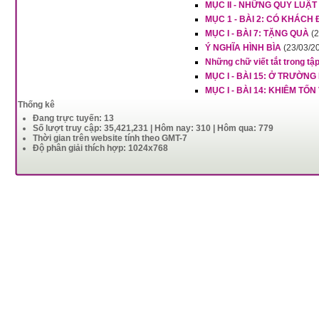
MỤC II - NHỮNG QUY LUẬT
MỤC 1 - BÀI 2: CÓ KHÁCH
MỤC I - BÀI 7: TẶNG QUÀ
(
Ý NGHĨA HÌNH BÌA
(23/03/2
Những chữ viết tắt trong tậ
MỤC I - BÀI 15: Ở TRƯỜNG
MỤC I - BÀI 14: KHIÊM TỐN
Thống kê
Đang trực tuyến: 13
Số lượt truy cập: 35,421,231 | Hôm nay: 310 | Hôm qua: 779
Thời gian trên website tính theo GMT-7
Độ phân giải thích hợp: 1024x768