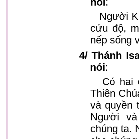
nói
:
Người Kitô 
cứu độ, m
nếp sống v
4/
Thánh Is
nói
:
Có hai
Thiên Chúa
và quyền t
Người và
chúng ta. 