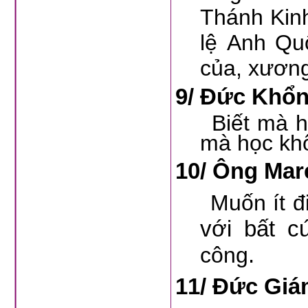
Thánh Kinh
lệ Anh Qu
của, xươn
9/
Đức Khổn
Biết mà 
mà học kh
10/
Ông Maré
Muốn ít 
với bất c
.
công
11/ Đức Giá