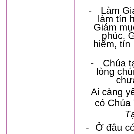
-
Làm Giá
làm tín 
Giám mục 
phúc. 
hiểm, tín
-
Chúa tạ
lòng chú
chư
Ai càng y
-
có Chúa 
T
-
Ở đâu có