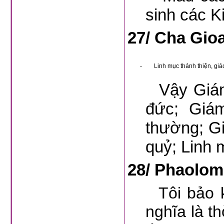
sinh các K
27/
Cha Gioa
-
Linh mục thánh thiện, giá
Vậy Giám m
đức; Giá
thường; G
quỷ; Linh 
28/
Phaolomo
Tôi bảo 
nghĩa là th