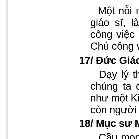
Một nỗi ngu
giáo sĩ, 
công việc
Chủ công v
17/
Đức Giáo
Dạy lý thuy
chúng ta 
như một Ki
còn người 
18/
Mục sư M
Cầu mong v