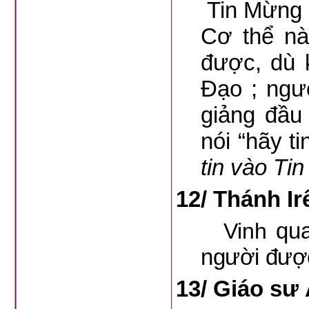
Tin Mừng 
Cơ thể nà
được, dù 
Đạo ; ngườ
giảng đầu
nói “hãy ti
tin vào Ti
12/
Thánh Ir
qu
Vinh
người đượ
13/
Giáo sư 