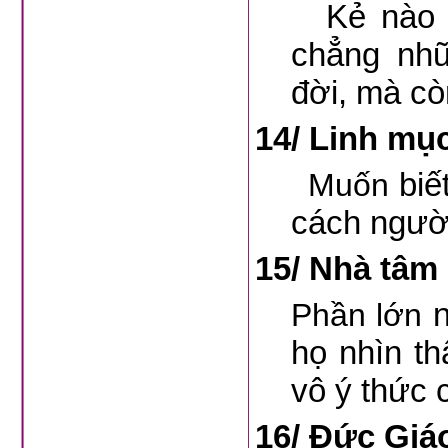
Kẻ nào khô
chẳng nhữ
đời, mà còn
14/
Linh mục
biế
Muốn
cách người
15/
Nhà tâm 
Phần lớn
họ nhìn th
vô ý thức 
16/
Đức Giáo