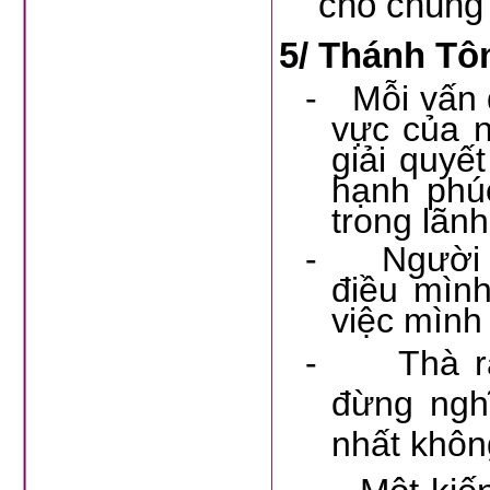
cho chúng 
5/
Thánh Tôm
-
Mỗi vấn đ
vực của n
giải quyế
hạnh phúc
trong lãn
-
Người t
điều mình
việc mình
-
Thà rằ
đừng nghĩ
nhất không