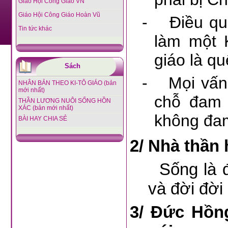
Giáo Hội Công Giáo VN
Giáo Hội Công Giáo Hoàn Vũ
-
Điều qu
Tin tức khác
làm một 
giáo là q
Sách
-
Mọi vấn
NHÂN BẢN THEO KI-TÔ GIÁO (bản
mới nhất)
chỗ đam 
THẦN LƯƠNG NUÔI SỐNG HỒN
XÁC (bản mới nhất)
không đam
BÀI HAY CHIA SẺ
2/
Nhà thần 
Sống là để 
và đời đời
3/
Đức Hồng