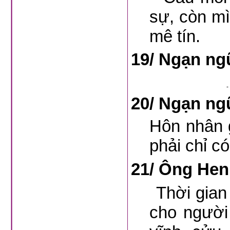
sự, còn mì
mê tín.
19/
Ngạn ng
-
20/
Ngạn ng
Hôn nhân 
phải chỉ c
21/
Ông Henr
Thời gian q
cho người