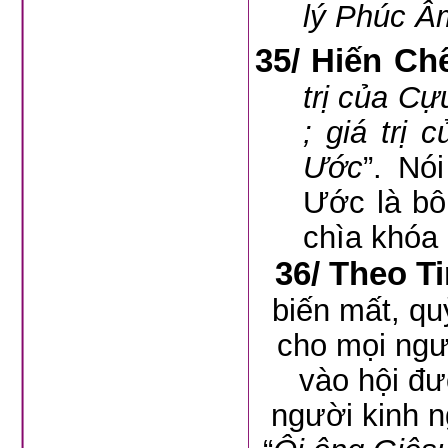
lý Phúc Â
35/ Hiến Ch
trị của C
; giá trị
Ước
”. Nó
Ước là bô
chìa khóa 
36/ Theo T
biến mất, qu
cho mọi ngư
vào hội đư
người kinh ng