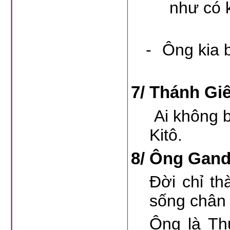
như có k
-
Ông kia 
7/
Thánh Giê
Ai không 
Kitô.
8/
Ông Gandh
Đời chỉ t
sống chân 
Ông là Th