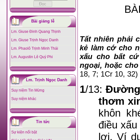
BÀI
Bài giảng lễ
Lm. Giuse Đinh Quang Thịnh
Tất nhiên phải
Lm. Giuse Trịnh Ngọc Danh
kẻ làm cớ cho n
Lm. Phaolô Trịnh Minh Thái
xấu cho bất cứ
Lm. Augustin Lê Quý Phi
ngoại, hoặc 
18, 7; 1Cr 10, 32)
Lm. Trịnh Ngọc Danh
1
/13:
Ðường 
Suy niệm Tin Mừng
thơm xi
Suy niệm khác
khôn kh
điều xấu
Tin tức
Sự kiện nổi bật
lợi. Ví 