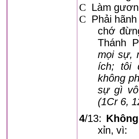
C
Làm gương
C
Phải hãnh 
chớ đừng
Thánh P
mọi sự, 
ích; tô
không ph
sự gì vô
(1Cr 6, 1
4
/13:
Không
xỉn, vì: