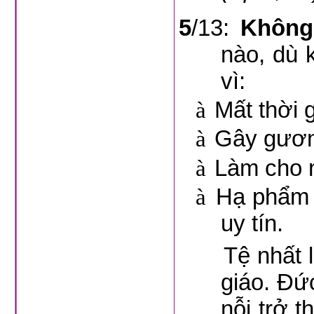
5
/13:
Không
nào, dù 
vì:
à
Mất thời 
à
Gây gươn
à
Làm cho 
à
Hạ phẩm g
uy tín.
Tệ nhất là 
giáo. Đứ
nỗi trở 