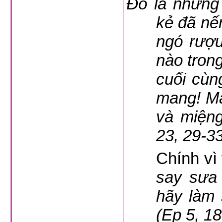
Đó là những
kẻ đã nế
ngó rượu
nào tron
cuối cùn
mang! Mắ
và miệng
23, 29-3
Chính vì
say sưa 
hãy làm
(Ep 5, 18