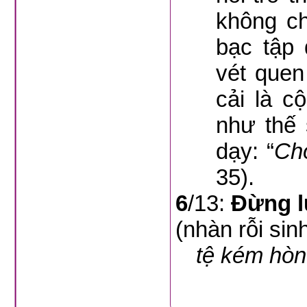
không ch
bạc tập 
vét quen
cải là c
như thế 
dạy: “
Cho
35).
6
/13:
Đừng l
(nhàn rỗi sinh
tệ kém hòn