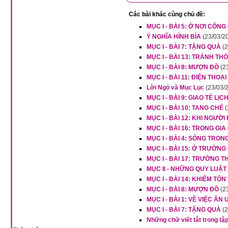
Các bài khác cùng chủ đề:
MỤC I - BÀI 5: Ở NƠI CÔN
Ý NGHĨA HÌNH BÌA
(23/03/2
MỤC I - BÀI 7: TẶNG QUÀ
(
MỤC I - BÀI 13: TRÁNH T
MỤC I - BÀI 8: MƯỢN ĐỒ
(2
MỤC I - BÀI 11: ĐIỆN THOẠI
Lời Ngỏ và Mục Lục
(23/03/
MỤC I - BÀI 9: GIAO TẾ LỊC
MỤC I - BÀI 10: TANG CHẾ
(
MỤC I - BÀI 12: KHI NGƯỜI
MỤC I - BÀI 16: TRONG GIA
MỤC I - BÀI 4: SỐNG TRO
MỤC I - BÀI 15: Ở TRƯỜNG
MỤC I - BÀI 17: TRƯỞNG 
MỤC II - NHỮNG QUY LUẬT
MỤC I - BÀI 14: KHIÊM TỐN
MỤC I - BÀI 8: MƯỢN ĐỒ
(2
MỤC I - BÀI 1: VỀ VIỆC ĂN
MỤC I - BÀI 7: TẶNG QUÀ
(
Những chữ viết tắt trong tậ