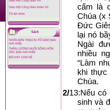
Giáo Hội Công Giáo VN
cấm là c
Giáo Hội Công Giáo Hoàn Vũ
Chúa (x 
Tin tức khác
Ðức Giês
Sách
lại nó b
NHÂN BẢN THEO KI-TÔ GIÁO (bản
Ngài đư
mới nhất)
THẦN LƯƠNG NUÔI SỐNG HỒN
nhiều n
XÁC (bản mới nhất)
BÀI HAY CHIA SẺ
“Làm nh
khi thực
Chúa.
2/
13:Nếu có 
sinh và 