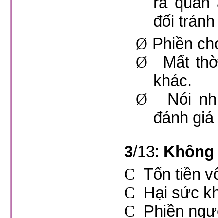
ra quán 
đối tránh
Ø
Phiền ch
Ø
Mất th
khác.
Ø
Nói nh
đánh giá
3
/13:
Không 
C
Tốn tiền v
C
Hại sức k
C
Phiền ngư