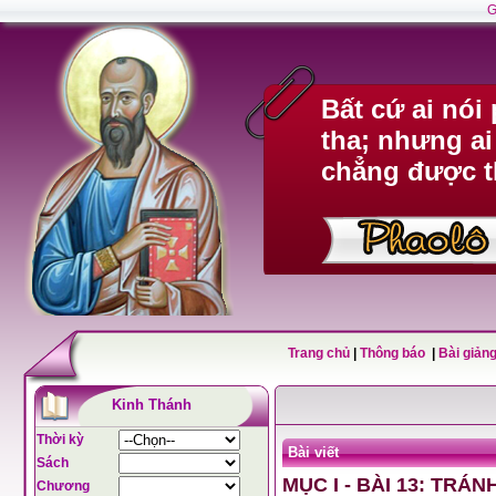
G
Bất cứ ai nó
tha; nhưng ai
chẳng được t
Trang chủ
|
Thông báo
|
Bài giảng
Kinh Thánh
Thời kỳ
Bài viết
Sách
MỤC I - BÀI 13: TRÁ
Chương