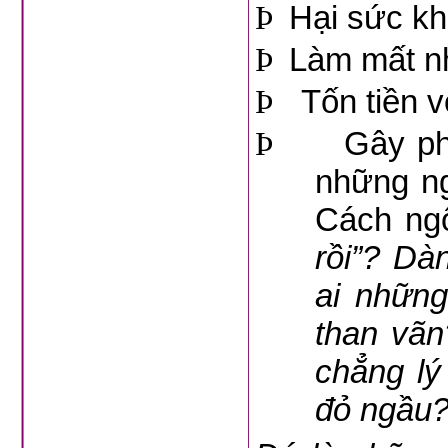
Þ
Hại sức kh
Þ
Làm mất nh
Þ
Tốn tiền v
Þ
Gây ph
những ng
Cách ngô
rồi”? Dà
ai những
than vãn
chẳng lý
đỏ ngầu