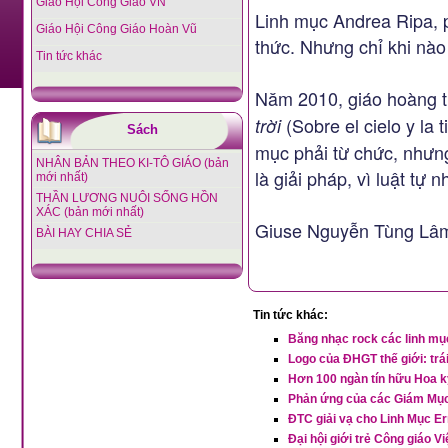
Giáo Hội Công Giáo VN
Linh mục Andrea Ripa, ph
Giáo Hội Công Giáo Hoàn Vũ
thức. Nhưng chỉ khi nào 
Tin tức khác
Năm 2010, giáo hoàng t
(Sobre el cielo y la 
trời
Sách
mục phải từ chức, nhưng
NHÂN BẢN THEO KI-TÔ GIÁO (bản
là giải pháp, vì luật tự
mới nhất)
THẦN LƯƠNG NUÔI SỐNG HỒN
XÁC (bản mới nhất)
Giuse Nguyễn Tùng Lâm
BÀI HAY CHIA SẺ
Tin tức khác:
Băng nhạc rock các linh mục
Logo của ĐHGT thế giới: trá
Hơn 100 ngàn tín hữu Hoa k
Phản ứng của các Giám Mục H
ĐTC giải vạ cho Linh Mục E
Đại hội giới trẻ Công giáo V