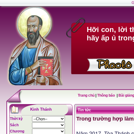
G
Hỡi con, lời 
hãy ấp ủ tron
Trang chủ
|
Thông báo
|
Bài giảng
Kinh Thánh
Tin tức
Trong trường hợp làm 
Thời kỳ
Sách
Chương
Năm 2017, Tòa Thánh côn