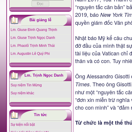
“nguyên tắc căn bản” bả
2019, báo
New York Ti
Bài giảng lễ
quyền giám đốc Văn phò
Lm. Giuse Đinh Quang Thịnh
Nhật báo Mỹ kể câu chu
Lm. Giuse Trịnh Ngọc Danh
đỡ đầu của mình thật sự
Lm. Phaolô Trịnh Minh Thái
tài liệu của Vatican chỉ
Lm. Augustin Lê Quý Phi
thân và có con. Tuy nhi
Ông Alessandro Gisotti 
Lm. Trịnh Ngọc Danh
. Theo ông Gisotti
Times
Suy niệm Tin Mừng
như một “nguyên tắc căn
Suy niệm khác
“đơn xin miễn trừ nghĩa 
cho con mình” và “đảm 
Tin tức
Từ chức là một thể th
Sự kiện nổi bật