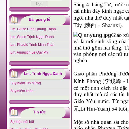
Sáng 4 tháng Tư, trước 
cái nhìn đầy kinh ngạc 
ngôi nhà thờ duy nhất 
Bài giảng lễ
Tây (陕西 – Shaanxi).
Lm. Giuse Đinh Quang Thịnh
Giáo xứ
Lm. Giuse Trịnh Ngọc Danh
và là nơi sinh sống của
Lm. Phaolô Trịnh Minh Thái
nhà thờ gồm hai tầng. Tầ
Lm. Augustin Lê Quý Phi
văn phòng nơi các nữ tu
nghèo.
Giáo phận Phượng Tườ
Lm. Trịnh Ngọc Danh
Kính Phong (李鏡峰 - Li J
Suy niệm Tin Mừng
có một tính cách rất đặ
Suy niệm khác
duy nhất mà cả các tín
Giáo Yêu nước. Từ ng
元,Li Hui-Yuan) 54 tuổi,
Tin tức
Một số nhà quan sát cho
Sự kiện nổi bật
giáo phận Phượng Tường