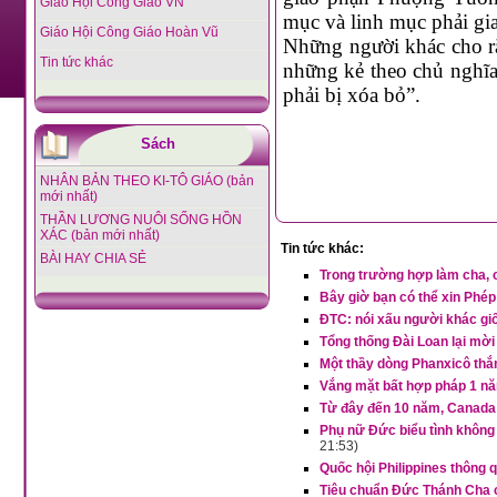
Giáo Hội Công Giáo VN
mục và linh mục phải g
Giáo Hội Công Giáo Hoàn Vũ
Những người khác cho r
Tin tức khác
những kẻ theo chủ nghĩa
phải bị xóa bỏ”.
Sách
NHÂN BẢN THEO KI-TÔ GIÁO (bản
mới nhất)
THẦN LƯƠNG NUÔI SỐNG HỒN
XÁC (bản mới nhất)
Tin tức khác:
BÀI HAY CHIA SẺ
Trong trường hợp làm cha, 
Bây giờ bạn có thể xin Phé
ĐTC: nói xấu người khác g
Tổng thống Đài Loan lại mờ
Một thầy dòng Phanxicô thắng
Vắng mặt bất hợp pháp 1 nă
Từ đây đến 10 năm, Canada
Phụ nữ Đức biểu tình không
21:53)
Quốc hội Philippines thông q
Tiêu chuẩn Đức Thánh Cha 