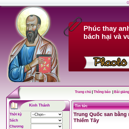
G
Phúc thay anh
bách hại và v
Trang chủ
|
Thông báo
|
Bài giảng
Kinh Thánh
Tin tức
Trung Quốc san bằng n
Thời kỳ
Thiểm Tây
Sách
Chương