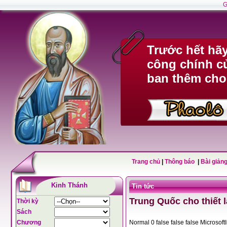
G
Trước hết hã
công chính c
ban thêm cho
Trang chủ
|
Thông báo
|
Bài giảng
Kinh Thánh
Tin tức
Trung Quốc cho thiết 
Thời kỳ
Sách
Chương
Normal 0 false fals