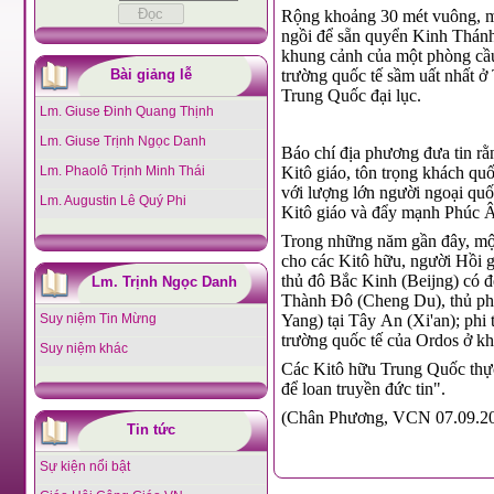
Rộng khoảng 30 mét vuông, mộ
ngồi để sẵn quyển Kinh Thánh
khung cảnh của một phòng cầu 
Bài giảng lễ
trường quốc tế sầm uất nhất 
Trung Quốc đại lục.
Lm. Giuse Đinh Quang Thịnh
Lm. Giuse Trịnh Ngọc Danh
Báo chí địa phương đưa tin r
Lm. Phaolô Trịnh Minh Thái
Kitô giáo, tôn trọng khách quố
với lượng lớn người ngoại quố
Lm. Augustin Lê Quý Phi
Kitô giáo và đẩy mạnh Phúc 
Trong những năm gần đây, một
cho các Kitô hữu, người Hồi g
thủ đô Bắc Kinh (Beijng) có 
Lm. Trịnh Ngọc Danh
Thành Đô (Cheng Du), thủ ph
Suy niệm Tin Mừng
Yang) tại Tây An (Xi'an); ph
trường quốc tế của Ordos ở kh
Suy niệm khác
Các Kitô hữu Trung Quốc thực 
để loan truyền đức tin".
(Chân Phương, VCN 07.09.20
Tin tức
Sự kiện nổi bật