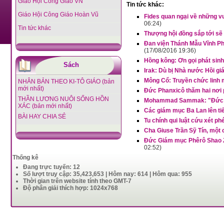
Giáo Hội Công Giáo VN
Tin tức khác:
Giáo Hội Công Giáo Hoàn Vũ
Fides quan ngại về những vu
06:24)
Tin tức khác
Thượng hội đồng sắp tới sẽ
Đan viện Thánh Mẫu Vĩnh P
(17/08/2016 19:36)
Hồng kông: Ơn gọi phát sin
Sách
Irak: Dù bị Nhà nước Hồi g
Mông Cổ: Truyền chức linh 
NHÂN BẢN THEO KI-TÔ GIÁO (bản
mới nhất)
Đức Phanxicô thăm hai nơi
THẦN LƯƠNG NUÔI SỐNG HỒN
Mohammad Sammak: "Đức Phan
XÁC (bản mới nhất)
Các giám mục Ba Lan lên ti
BÀI HAY CHIA SẺ
Tu chính qui luật cứu xét ph
Cha Giuse Trần Sỹ Tín, một 
Đức Giám mục Phêrô Shao Zh
02:52)
Thống kê
Đang trực tuyến: 12
Số lượt truy cập: 35,423,653 | Hôm nay: 614 | Hôm qua: 955
Thời gian trên website tính theo GMT-7
Độ phân giải thích hợp: 1024x768