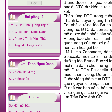
Bruno Buozzi, ở ngoại ô p
bác ái ĐTC dự kiến thực h
xót.
Tháp tùng ĐTC trong cuộ
Bài giảng lễ
Thánh tái truyền giảng Ti
Tại nhà dưỡng lão Bruno 
Lm. Giuse Đinh Quang Thịnh
viếng họ, ĐTC đã tiến sang
Lm. Giuse Trịnh Ngọc Danh
mê được thân nhân săn só
Phòng báo chí Tòa Thánh 
Lm. Phaolô Trịnh Minh Thái
quan trọng của người già,
Lm. Augustin Lê Quý Phi
nền văn hóa gạt bỏ.
LM Lucio Zappatore, dò
Spaccata, nơi có 2 nhà đ
dưỡng lão Bruno Buozzi là
Lm. Trịnh Ngọc Danh
một nhà dành cho những ngườ
mê. Đức TGM Fisichella đ
Suy niệm Tin Mừng
muốn thăm viếng. Dự án này
Cuộc viếng thăm của ĐTC d
Suy niệm khác
cầu nguyện cho ngài, thăm 
Ở nhà các bạn trẻ bị hôn 
vì sự gần gũi của ngài với
Lm Trần Đức Anh OP
Tin tức
Sự kiện nổi bật