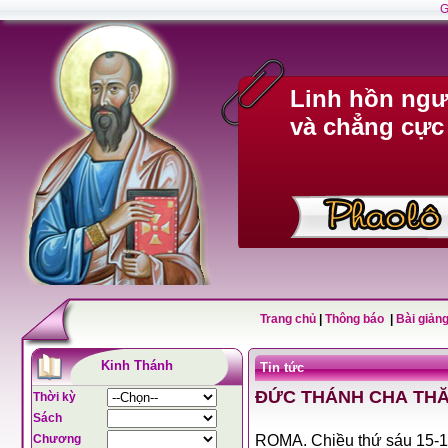
G
Linh hồn ngư
và chẳng cực
Trang chủ
|
Thông báo
|
Bài giảng
Kinh Thánh
Tin tức
ĐỨC THÁNH CHA TH
Thời kỳ
Sách
Chương
ROMA. Chiều thứ sáu 15-1