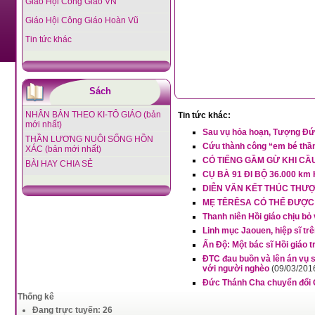
Giáo Hội Công Giáo VN
Giáo Hội Công Giáo Hoàn Vũ
Tin tức khác
Sách
NHÂN BẢN THEO KI-TÔ GIÁO (bản
Tin tức khác:
mới nhất)
Sau vụ hỏa hoạn, Tượng Đứ
THẦN LƯƠNG NUÔI SỐNG HỒN
Cứu thành công “em bé thần
XÁC (bản mới nhất)
CÓ TIẾNG GẦM GỪ KHI CẦ
BÀI HAY CHIA SẺ
CỤ BÀ 91 ĐI BỘ 36.000 k
DIỄN VĂN KẾT THÚC THƯ
MẸ TÊRÊSA CÓ THỂ ĐƯỢC
Thanh niên Hồi giáo chịu b
Linh mục Jaouen, hiệp sĩ trê
Ấn Độ: Một bác sĩ Hồi giáo t
ĐTC đau buồn và lên án vụ sá
với người nghèo
(09/03/201
Đức Thánh Cha chuyển đổi
Thống kê
Đang trực tuyến: 26