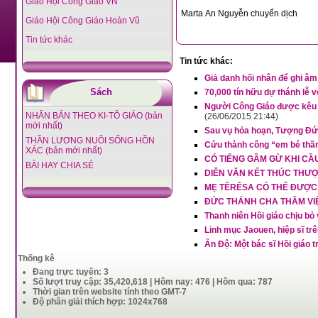
Giáo Hội Công Giáo VN
Marta An Nguyễn chuyển dịch
Giáo Hội Công Giáo Hoàn Vũ
Tin tức khác
Tin tức khác:
Giả danh hối nhân để ghi âm 
Sách
70,000 tín hữu dự thánh lễ 
Người Công Giáo được kêu g
NHÂN BẢN THEO KI-TÔ GIÁO (bản
(26/06/2015 21:44)
mới nhất)
Sau vụ hỏa hoạn, Tượng Đứ
THẦN LƯƠNG NUÔI SỐNG HỒN
Cứu thành công “em bé thần
XÁC (bản mới nhất)
CÓ TIẾNG GẦM GỪ KHI CẦ
BÀI HAY CHIA SẺ
DIỄN VĂN KẾT THÚC THƯ
MẸ TÊRÊSA CÓ THỂ ĐƯỢC
ĐỨC THÁNH CHA THĂM VI
Thanh niên Hồi giáo chịu b
Linh mục Jaouen, hiệp sĩ trê
Ấn Độ: Một bác sĩ Hồi giáo t
Thống kê
Đang trực tuyến: 3
Số lượt truy cập: 35,420,618 | Hôm nay: 476 | Hôm qua: 787
Thời gian trên website tính theo GMT-7
Độ phân giải thích hợp: 1024x768