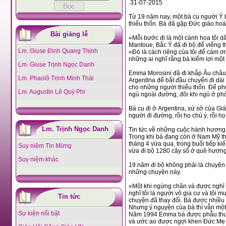
31-07-2015
Từ 19 năm nay, một bà cụ người Ý b
thiếu thốn. Bà đã gặp Đức giáo hoà
Bài giảng lễ
«Mỗi bước đi là một cành hoa tôi d
Mantoue, Bắc Ý đã đi bộ để viếng 
Lm. Giuse Đinh Quang Thịnh
«Đó là cách riêng của tôi để cám ơn
những ai nghĩ rằng bà kiếm lợi một
Lm. Giuse Trịnh Ngọc Danh
Emma Morosini đã đi khắp Âu châu
Lm. Phaolô Trịnh Minh Thái
Argentina để bắt đầu chuyến đi dài
cho những người thiếu thốn. Để phụ
Lm. Augustin Lê Quý Phi
ngủ ngoài đường, đôi khi ngủ ở ph
Bà cụ đi ở Argentina, xứ sở của Gi
người đi đường, rồi họ chú ý, rồi họ
Lm. Trịnh Ngọc Danh
Tin tức về những cuộc hành hương
Trong khi bà đang còn ở Nam Mỹ th
tháng 4 vừa qua, trong buổi tiếp 
Suy niệm Tin Mừng
vừa đi bộ 1280 cây số ở quê hương
Suy niệm khác
19 năm đi bộ không phải là chuyện 
những chuyện này.
«Một khi ngừng chân và được nghỉ tr
nghĩ tôi là người vô gia cư và tôi 
Tin tức
chuyện đã thay đổi. Bà được nhiều 
Nhưng ý nguyện của bà thì vẫn mộ
Sự kiện nổi bật
Năm 1994 Emma bà được phẫu thuật
và ước ao được ngợi khen Đức Mẹ 