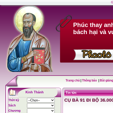
G
Phúc thay anh
bách hại và v
Trang chủ
|
Thông báo
|
Bài giảng
Kinh Thánh
Tin tức
CỤ BÀ 91 ĐI BỘ 36.
Thời kỳ
Sách
Chương