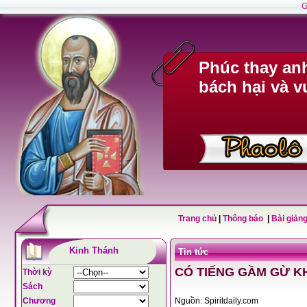
G
Phúc thay anh
bách hại và v
Trang chủ
|
Thông báo
|
Bài giảng
Kinh Thánh
Tin tức
CÓ TIẾNG GẦM GỪ KH
Thời kỳ
Sách
Chương
Nguồn: Spiritdaily.com