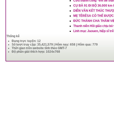
Cứu thành công “em bé thần
CỤ BÀ 91 ĐI BỘ 36.000 k
DIỄN VĂN KẾT THÚC THƯ
MẸ TÊRÊSA CÓ THỂ ĐƯỢC
ĐỨC THÁNH CHA THĂM VI
Thanh niên Hồi giáo chịu b
Linh mục Jaouen, hiệp sĩ trê
Thống kê
Đang trực tuyến: 12
Số lượt truy cập: 35,421,579 | Hôm nay: 658 | Hôm qua: 779
Thời gian trên website tính theo GMT-7
Độ phân giải thích hợp: 1024x768