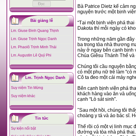
Bà Patrice Dietz kể cảm n
nguyện trước một bịnh viện
Bài giảng lễ
“Tại một bịnh viện phá tha
Dakota thì mỗi ngày có khoả
Lm. Giuse Đinh Quang Thịnh
Trong những năm gần đây 
Lm. Giuse Trịnh Ngọc Danh
ba trong tòa nhà thương m
Lm. Phaolô Trịnh Minh Thái
này ở ngay bên cạnh bịnh v
Chúa Giêsu Thánh Thể và đ
Lm. Augustin Lê Quý Phi
Chúng tôi cầu nguyện bằng
có một phụ nữ trẻ làm “cò 
Cô ta đeo một cái máy nghe
Lm. Trịnh Ngọc Danh
Suy niệm Tin Mừng
Bên cạnh bịnh viện phá th
khách hàng vào ăn và uống
Suy niệm khác
cạnh “Lò sát sinh”.
"Sau một hồi, chúng tôi th
choàng y tá và áo bác sĩ. 
Tin tức
Thế rồi có một vị linh mục
Sự kiện nổi bật
đường và tòa nhà phá thai