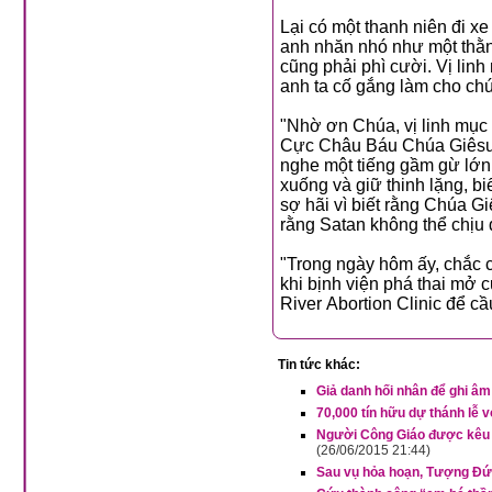
Lại có một thanh niên đi x
anh nhăn nhó như một thằn
cũng phải phì cười. Vị linh
anh ta cố gắng làm cho chún
"Nhờ ơn Chúa, vị linh mục
Cực Châu Báu Chúa Giêsu t
nghe một tiếng gầm gừ lớn 
xuống và giữ thinh lặng, b
sợ hãi vì biết rằng Chúa G
rằng Satan không thể chị
"Trong ngày hôm ấy, chắc c
khi bịnh viện phá thai mở 
River Abortion Clinic để c
Tin tức khác:
Giả danh hối nhân để ghi âm 
70,000 tín hữu dự thánh lễ 
Người Công Giáo được kêu g
(26/06/2015 21:44)
Sau vụ hỏa hoạn, Tượng Đứ