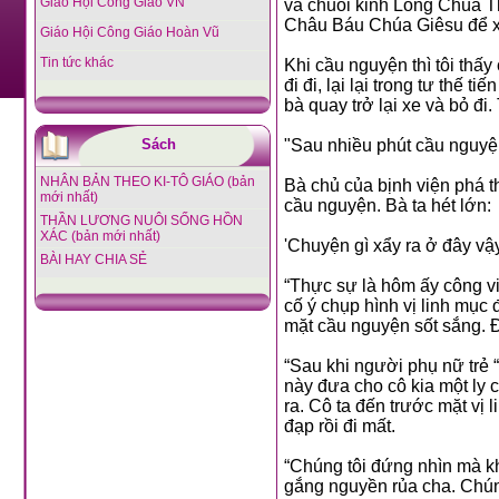
Giáo Hội Công Giáo VN
và chuỗi kinh Lòng Chúa T
Châu Báu Chúa Giêsu để xi
Giáo Hội Công Giáo Hoàn Vũ
Tin tức khác
Khi cầu nguyện thì tôi thấy
đi đi, lại lại trong tư thế 
bà quay trở lại xe và bỏ đi
Sách
"Sau nhiều phút cầu nguyện 
NHÂN BẢN THEO KI-TÔ GIÁO (bản
Bà chủ của bịnh viện phá t
mới nhất)
cầu nguyện. Bà ta hét lớn:
THẦN LƯƠNG NUÔI SỐNG HỒN
XÁC (bản mới nhất)
'Chuyện gì xẩy ra ở đây vậ
BÀI HAY CHIA SẺ
“Thực sự là hôm ấy công vi
cố ý chụp hình vị linh mục 
mặt cầu nguyện sốt sắng. Đ
“Sau khi người phụ nữ trẻ “
này đưa cho cô kia một ly cà
ra. Cô ta đến trước mặt vị 
đạp rồi đi mất.
“Chúng tôi đứng nhìn mà kh
gắng nguyền rủa cha. Chúng