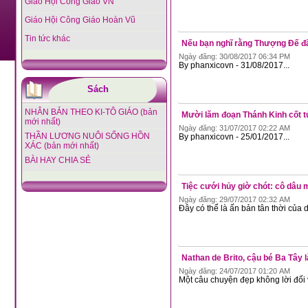
Giáo Hội Công Giáo VN
Giáo Hội Công Giáo Hoàn Vũ
Tin tức khác
Nếu bạn nghĩ rằng Thượng Đế đã
Ngày đăng: 30/08/2017 06:34 PM
By phanxicovn - 31/08/2017...
Sách
NHÂN BẢN THEO KI-TÔ GIÁO (bản
Mười lăm đoạn Thánh Kinh cốt t
mới nhất)
Ngày đăng: 31/07/2017 02:22 AM
THẦN LƯƠNG NUÔI SỐNG HỒN
By phanxicovn - 25/01/2017...
XÁC (bản mới nhất)
BÀI HAY CHIA SẺ
Tiệc cưới hủy giờ chót: cô dâu
Ngày đăng: 29/07/2017 02:32 AM
Đây có thể là ấn bản tân thời của
Nathan de Brito, cậu bé Ba Tây
Ngày đăng: 24/07/2017 01:20 AM
Một câu chuyện đẹp không lời đối v