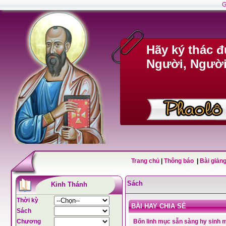
G
Hãy ký thác 
Người, Người 
Trang chủ
|
Thông báo
|
Bài giảng
Sách
Kinh Thánh
Thời kỳ
BÀI HAY CHIA SẺ
Sách
Chương
Bốn linh mục sẵn sàng hy sinh mạ