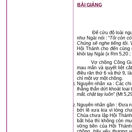
BÀI GIẢNG
Để cứu độ loài ng
như Ngài nói : “
Tôi còn có
Chúng sẽ nghe tiếng tôi. 
Hội Thánh cho đến cùng (
khỏi tay Ngài (x Rm 5,20 ;
Vợ chồng Công Giá
mau mắn và quyết liệt c
điều răn thứ 6 và thứ 9, l
chỉ một vợ một chồng.
Nguyên nhân xa : Các chi 
thẳng thắn dứt khoát loại
mắt, chặt tay luôn
” (Mt 5,2
Nguyên nhân gần : Đưa nha
bởi lẽ xưa kia vì lòng c
Chúa chưa lập Hội Thánh, 
bất hòa thì không còn mục
vững bền của Hội Thánh,
chồng, hãy yêu thương v