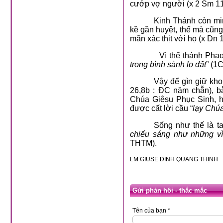
cướp vợ người (x 2 Sm 11
Kinh Thánh còn min
kề gần huyệt, thế mà cũng
mãn xác thịt với họ (x Dn 1
Vì thế thánh Phaolo 
trong bình sành lọ đất
” (1
Vậy để gìn giữ kho
26,8b : ĐC năm chẵn), b
Chúa Giêsu Phục Sinh, 
được cất lời cầu “
lạy Chúa
Sống như thế là ta
chiếu sáng như những vì 
THTM).
LM GIUSE ĐINH QUANG THỊNH
Gửi phản hồi - thắc mắc
Tên của bạn *