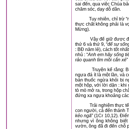
sai đến, qua việc Chúa bả
chăm sóc, dạy dỗ dân.
Tuy nhiên, chỉ trừ
thực chất không phải là v
Mừng).
Vậy để giữ được đức khi
thứ 6 và thứ 9, “
để sự sống
: BĐ năm lẻ), cách tốt nhất
nhủ : “
Anh em hãy sống tiết
rảo quanh tìm mồi cắn xé
”
Truyện kể rằng: Bên Tầ
ngựa đá ít là một lần, và
bán thuốc ngừa khỏi bị n
một hộp, với lời dặn : kh
tò mò mở ra, trong hộp ch
đứng xa ngựa khoảng cách
Trải nghiệm thực tế, khô
con người, cả đến thánh Tô
kẻo ngã
” (1Cr 10,12). Đi
nhưng vì ông không biết 
vườn, ông đã đi đến chỗ p