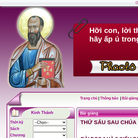
G
Hỡi con, lời 
hãy ấp ủ tron
Trang chủ
|
Thông báo
|
Bài giảng
Kinh Thánh
Bài giảng
THỨ SÁU SAU CHÚA 
Thời kỳ
Sách
Chương