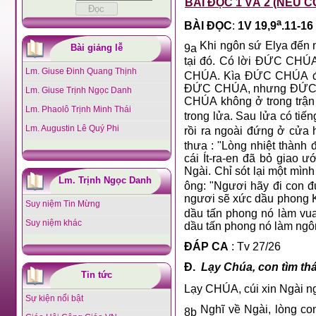
BÀI ĐỌC 1 VÀ 2 (NẾU C
a
BÀI ĐỌC
:
1V 19,9
.11-16
Khi ngôn sứ Elya đến n
Bài giảng lễ
9a
tại đó. Có lời ĐỨC CHÚ
Lm. Giuse Đinh Quang Thịnh
CHÚA. Kìa ĐỨC CHÚA đang
ĐỨC CHÚA, nhưng ĐỨC CH
Lm. Giuse Trịnh Ngọc Danh
CHÚA không ở trong trận 
Lm. Phaolô Trịnh Minh Thái
trong lửa. Sau lửa có tiếng
Lm. Augustin Lê Quý Phi
rồi ra ngoài đứng ở cửa h
thưa : "Lòng nhiệt thành
cái Ít-ra-en đã bỏ giao 
Ngài. Chỉ sót lại một mìn
Lm. Trịnh Ngọc Danh
ông: "Ngươi hãy đi con đ
ngươi sẽ xức dầu phong 
Suy niệm Tin Mừng
dầu tấn phong nó làm vua 
Suy niệm khác
dầu tấn phong nó làm ngô
ĐÁP CA
: Tv 27/26
Đ.
Lạy Chúa, con tìm th
Tin tức
Lạy CHÚA, cúi xin Ngài ngh
Sự kiện nổi bật
Nghĩ về Ngài, lòng co
8b