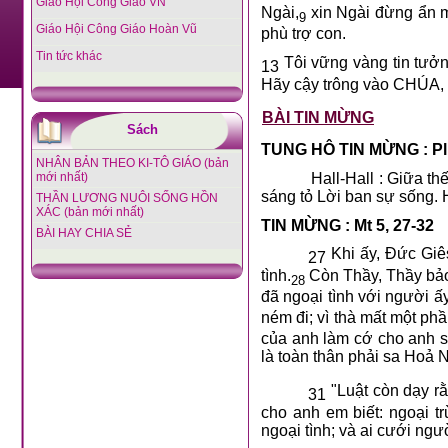
Giáo Hội Công Giáo VN
Ngài,
xin Ngài đừng ẩn mặ
9
Giáo Hội Công Giáo Hoàn Vũ
phù trợ con.
Tin tức khác
Tôi vững vàng tin tưở
13
Hãy cậy trông vào CHÚA, 
BÀI TIN MỪNG
Sách
TUNG HÔ TIN MỪNG : Pl 
NHÂN BẢN THEO KI-TÔ GIÁO (bản
Hall-Hall : Giữa thế gia
mới nhất)
sáng tỏ Lời ban sự sống. H
THẦN LƯƠNG NUÔI SỐNG HỒN
XÁC (bản mới nhất)
TIN MỪNG : Mt 5, 27-32
BÀI HAY CHIA SẺ
Khi ấy, Đức Giê
27
tình.
Còn Thầy, Thầy bảo 
28
đã ngoại tình với người ấy
ném đi; vì thà mất một ph
của anh làm cớ cho anh sa
là toàn thân phải sa Hoả 
"Luật còn dạy rằn
31
cho anh em biết: ngoại t
ngoại tình; và ai cưới ngườ