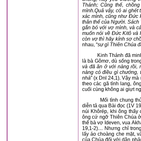
Thánh; Cũng thế, chồng
mình.Quả vậy, có ai ghét 
xác mình, cũng như Đức K
thân thể của Người. Sách 
gắn bó với vợ mình, và cả
muốn nói về Đức Kitô và 
còn vợ thì hãy kính sợ ch
nhau, “
sự gì Thiên Chúa đ
Kinh Thánh đã minh
là bà Gômơ, dù sống trong
và đã ăn ở với nàng rồi,
nàng có điều gì chướng, t
nhà
”
(x Dnl 24,1). Vậy m
theo các gã tình lang, ôn
cuối cùng không ai giựt ng
Mối tình chung t
diễn tả qua Bài đọc (1V 1
núi Khôrép, khi ông thấy 
ông cứ ngỡ Thiên Chúa ở t
thể bà vợ Ideven, vua Akha
19,1-2)… Nhưng chỉ trong 
lấy áo choàng che mặt, và
của Chúa đối với dân phả