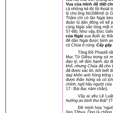
Vua của mình để diệt c
cả những kẻ tội lỗi thoát
lý cho ông Nicôđêmô (x Ga
Thậm chí có lần Ngài kéo 
đoàn lũ dân đông vô kể p
cùng Ngài sẵn lòng mất mạ
57-68). Như vậy, Đức Giê
của Ngài
xua đuổi ác thầ
để dân Ngài được bình an 
có Chúa ở cùng.
Cây gậy
Tông Đồ Phaolô rất
Mục Tử Giêsu trong sứ mệ
đạo lý, về đức hạnh, dự đị
khổ, nhưng Chúa đã cho tôi
đã được xác tín, bởi biết
dạy khôn anh hòng trông 
được thần hứng và có ích 
chính, ngõ hầu người của
17 : Bài đọc năm chẵn).
Vậy ai yêu Lề Luật
hưởng an bình thư thái
” (
Để minh họa “
ngườ
ông Tôbya. Ông là chồng, 