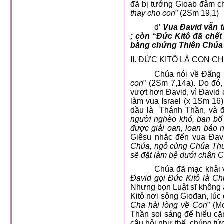
đã bị tướng Gioab đâm chế
thay cho con
” (2Sm 19,1)
d’
Vua Đavid vẫn t
; còn
“
Đức Kitô đã chết 
bằng chứng Thiên Chúa
II. ĐỨC KITÔ LÀ CON C
Chúa nói về Đấng K
con
” (2Sm 7,14a). Do đó,
vượt hơn Đavid, vì Đavid
làm vua Israel (x 1Sm 16
dầu là Thánh Thần, và đặ
người nghèo khó, ban bố 
được giải oan, loan báo
Giêsu nhắc đến vua Đavi
Chúa, ngỏ cùng Chúa Thượn
sẽ đặt làm bệ dưới chân 
Chúa đã mạc khải v
Đavid gọi Đức Kitô là Ch
Nhưng bọn Luật sĩ không a
Kitô nơi sông Giođan, lúc
Cha hài lòng về Con
” (M
Thần soi sáng để hiểu cặ
câu hỏi như thế, chúng tứ