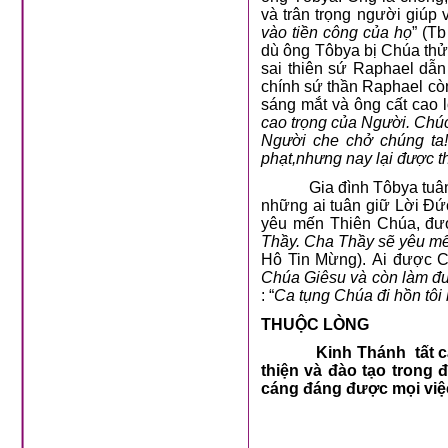
và trân trọng người giúp v
vào tiền công của họ
” (T
dù ông Tôbya bị Chúa thử 
sai thiên sứ Raphael dẫ
chính sứ thần Raphael còn
sáng mắt và ông cất cao l
cao trọng của Người. Chúc
Người che chở chúng ta!
phạt,nhưng nay lại được th
Gia đình Tôbya tuâ
những ai tuân giữ Lời Đứ
yêu mến Thiên Chúa, đượ
Thầy. Cha Thầy sẽ yêu mế
Hô Tin Mừng). Ai được C
Chúa Giêsu và còn làm đư
: “
Ca tụng Chúa đi hồn tôi 
THUỘC LÒNG
Kinh Thánh tất c
thiện và đào tạo trong
cáng đáng được mọi việ