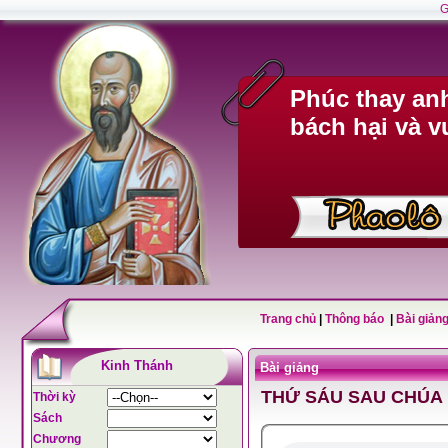
G
Phúc thay anh
bách hại và v
Trang chủ
|
Thông báo
|
Bài giảng
Kinh Thánh
Bài giảng
THỨ SÁU SAU CHÚA
Thời kỳ
Sách
Chương