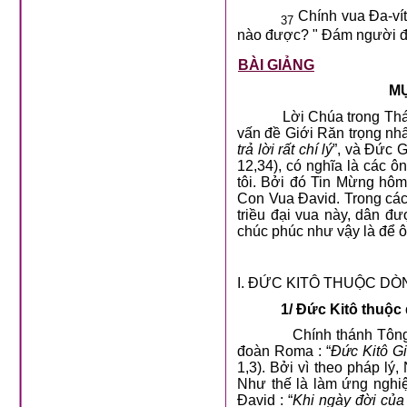
Chính vua Đa-vít 
37
nào được? " Đám người đô
BÀI GIẢNG
MỤ
Lời Chúa trong Thánh Lễ
vấn đề Giới Răn trọng nhất
trả lời rất chí lý
”, và Đức G
12,34), có nghĩa là các ô
tôi. Bởi đó Tin Mừng hôm
Con Vua Đavid. Trong các 
triều đại vua này, dân đ
chúc phúc như vậy là để ô
I.
ĐỨC KITÔ THUỘC DÒNG VU
1/ Đức Kitô thuộc 
Chính thánh Tông Đồ đã
đoàn Roma : “
Đức Kitô Gi
1,3). Bởi vì theo pháp lý
Như thế là làm ứng nghi
Đavid : “
Khi ngày đời của