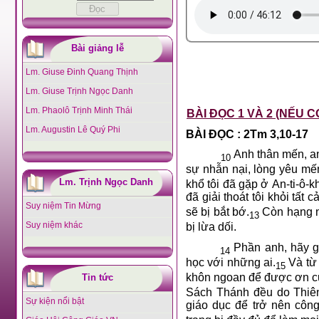
Bài giảng lễ
Lm. Giuse Đinh Quang Thịnh
Lm. Giuse Trịnh Ngọc Danh
Lm. Phaolô Trịnh Minh Thái
BÀI ĐỌC 1 VÀ 2 (NẾU C
Lm. Augustin Lê Quý Phi
BÀI ĐỌC : 2Tm 3,10-17
Anh thân mến, anh
10
sự nhẫn nại, lòng yêu mến,
Lm. Trịnh Ngọc Danh
khổ tôi đã gặp ở An-ti-ô-kh
đã giải thoát tôi khỏi tất cả
Suy niệm Tin Mừng
sẽ bị bắt bớ.
Còn hạng n
13
Suy niệm khác
bị lừa dối.
Phần anh, hãy gi
14
học với những ai.
Và từ 
15
khôn ngoan để được ơn cứu
Tin tức
Sách Thánh đều do Thiên 
Sự kiện nổi bật
giáo dục để trở nên công