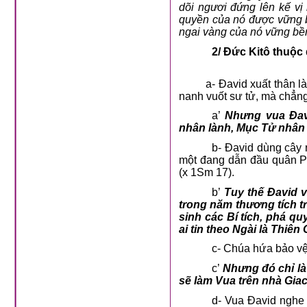
dõi ngươi đứng lên kế vị
quyền của nó được vững b
ngai vàng của nó vững bề
2/
Đức Kitô thuộc 
a- Đavid xuất thân là kẻ
nanh vuốt sư tử, mà chẳng
a’
Nhưng vua Đav
nhân lành, Mục Tử nhân
b- Đavid dùng cây 
một đang dẫn đầu quân Ph
(x 1Sm 17).
b’
Tuy thế Đavid 
trong năm thương tích tr
sinh các Bí tích, phá q
ai tin theo Ngài là Thiê
c- Chúa hứa bảo vệ
c’
Nhưng đó chỉ là
sẽ làm Vua trên nhà Gia
d- Vua Đavid nghe 