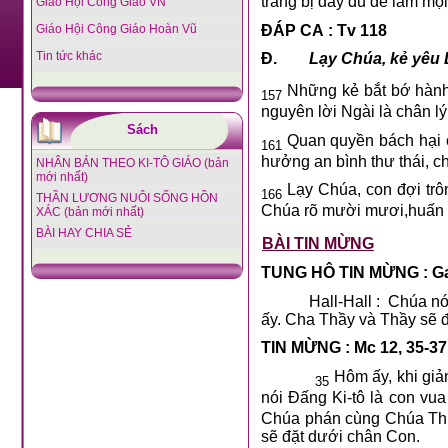
trang bị đầy đủ để làm mọi
Giáo Hội Công Giáo VN
ĐÁP CA : Tv 118
Giáo Hội Công Giáo Hoàn Vũ
Tin tức khác
Đ.
Lạy Chúa, kẻ yêu 
Những kẻ bắt bớ hành 
157
nguyên lời Ngài là chân l
Sách
Quan quyền bách hại c
161
hưởng an bình thư thái, c
NHÂN BẢN THEO KI-TÔ GIÁO (bản
mới nhất)
Lạy Chúa, con đợi trô
166
THẦN LƯƠNG NUÔI SỐNG HỒN
Chúa rõ mười mươi,huấn lệ
XÁC (bản mới nhất)
BÀI HAY CHIA SẺ
BÀI TIN MỪNG
TUNG HÔ TIN MỪNG : Ga
Hall-Hall : Chúa n
ấy. Cha Thầy và Thầy sẽ đ
TIN MỪNG : Mc 12, 35-37
Hôm ấy, khi giản
35
nói Đấng Ki-tô là con vua
Chúa phán cùng Chúa Thượ
sẽ đặt dưới chân Con.