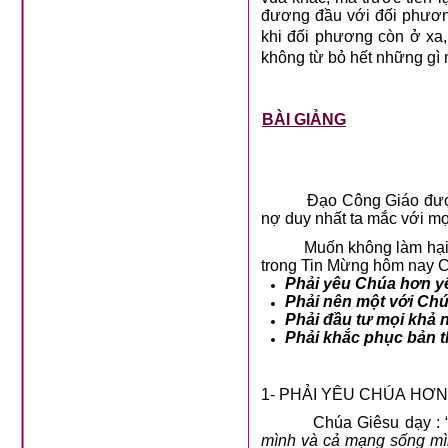
đương đầu với đối phươn
khi đối phương còn ở xa,
không từ bỏ hết những gì 
BÀI GIẢNG
Đạo Công Giáo được g
nợ duy nhất ta mắc với mọ
Muốn không làm hại ai, p
trong Tin Mừng hôm nay C
Phải yêu Chúa hơn y
Phải nên một với Ch
Phải đầu tư mọi khả 
Phải khắc phục bản t
1- PHẢI YÊU CHÚA HƠN
Chúa Giêsu dạy : 
mình và cả mạng sống mì