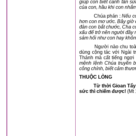
giúp con
biết canh tân s
của con, hầu khi con nhắm 
Chúa phán :
Nếu co
hơn con mơ ước. Bây giờ c
đàn con bắt chước, Cha có
xấu để trở nên người đầy 
sám hối như con hay khôn
Người nào chu toàn đượ
dùng cộng tác với Ngài t
Thánh mà cất tiếng ngợi 
mệnh lệnh Chúa truyền ba
công chính, biết cảm thư
THUỘC LÒNG
Từ thời Gioan Tẩy
sức thì chiếm được!
(Mt 