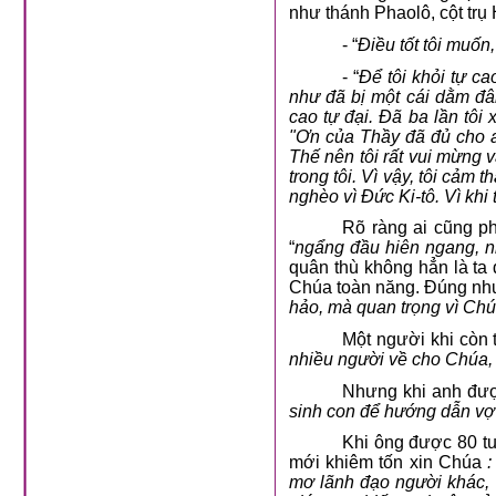
như thánh Phaolô, cột trụ 
- “
Điều tốt tôi muốn,
- “
Để tôi khỏi tự ca
như đã bị một cái dằm đâm
cao tự đại. Đã ba lần tôi
"Ơn của Thầy đã đủ cho a
Thế nên tôi rất vui mừng 
trong tôi. Vì vậy, tôi cảm 
nghèo vì Đức Ki-tô. Vì khi 
Rõ ràng ai cũng p
“
ngẩng đầu hiên ngang, n
quân thù không hẳn là ta
Chúa toàn năng. Đúng như 
hảo, mà quan trọng vì Chúa
Một người khi còn 
nhiều người về cho Chúa, 
Nhưng khi anh được
sinh con để hướng dẫn vợ
Khi ông được 80 tu
mới khiêm tốn xin Chúa
:
mơ lãnh đạo người khác, b