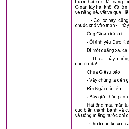
lượm hai cục đá mang th
Gioan lấy hai khối đá lớn
vẻ nặng nề, vất vả quá, li
- Coi tớ này, cũng mang
chuốc khổ vào thân? Thầy 
Ông Gioan trả lời :
- Ôi tình yêu Đức Kitô th
Đi một quãng xa, cả ha
- Thưa Thầy, chúng con 
cho đỡ dạ!
Chúa Giêsu bảo :
- Vậy chúng ta đến gốc 
Rồi Ngài nói tiếp :
- Bây giờ chúng con đặt
Hai ông mau mắn tuân lệ
cục biến thành bánh và 
và uống miếng nước chỉ đủ
- Cho tớ ăn ké với cậu,