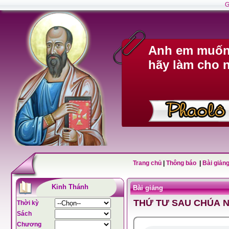
G
Anh em muốn 
hãy làm cho n
Trang chủ
|
Thông báo
|
Bài giảng
Kinh Thánh
Bài giảng
THỨ TƯ SAU CHÚA N
Thời kỳ
Sách
Chương