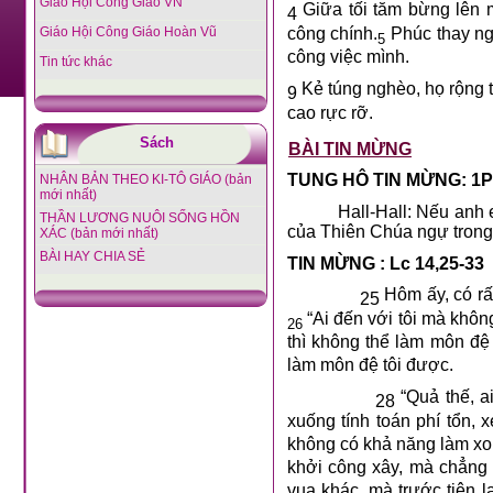
Giáo Hội Công Giáo VN
Giữa tối tăm bừng lên m
4
công chính.
Phúc thay ng
Giáo Hội Công Giáo Hoàn Vũ
5
công việc mình.
Tin tức khác
Kẻ túng nghèo, họ rộng t
9
cao rực rỡ.
Sách
BÀI TIN MỪNG
TUNG HÔ TIN MỪNG: 1Pr
NHÂN BẢN THEO KI-TÔ GIÁO (bản
mới nhất)
Hall-Hall: Nếu anh em b
THẦN LƯƠNG NUÔI SỐNG HỒN
của Thiên Chúa ngự trong
XÁC (bản mới nhất)
BÀI HAY CHIA SẺ
TIN MỪNG : Lc 14,25-33
Hôm ấy, có rấ
25
“Ai đến với tôi mà khôn
26
thì không thể làm môn đệ 
làm môn đệ tôi được.
“Quả thế, a
28
xuống tính toán phí tổn,
không có khả năng làm xon
khởi công xây, mà chẳng 
vua khác, mà trước tiên 