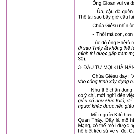
Ông Gioan vui vẻ đ
- Ủa, cậu đã quên 
Thế tại sao bây giờ cậu lại
Chúa Giêsu nhìn ôn
- Thôi mà con, con 
Lúc đó ông Phêrô m
đi sau Thầy ắt không thể
mình thì được gấp trăm mọ
30).
3- ĐẦU TƯ MỌI KHẢ N
Chúa Giêsu dạy : “
vào công trình xây dựng n
Như thế chân dung người
có ý chí, mới nghĩ đến việ
giàu có như Đức Kitô, để
người khác được nên giàu
Mỗi người Kitô hữu lúc 
Quan Thầy. Đây là mô h
Mạng, có thế mới được n
hề biết tiểu sử về vị đó. 