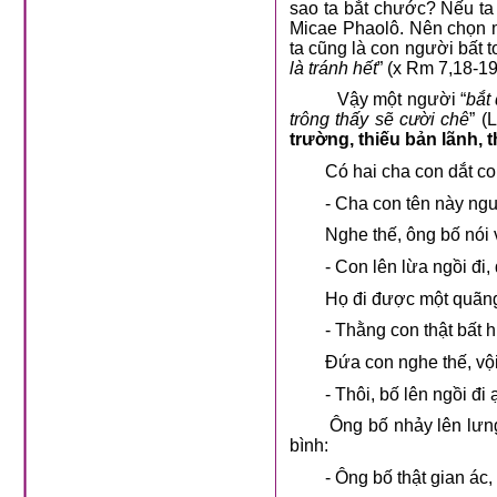
sao ta bắt chước? Nếu ta 
Micae Phaolô. Nên chọn mộ
ta cũng là con người bất t
là tránh hết
” (x Rm 7,18-19
Vậy một người “
bắt
trông thấy sẽ cười chê
” (
trường, thiếu bản lãnh, t
Có hai cha con dắt con l
- Cha con tên này ngu hơ
Nghe thế, ông bố nói v
- Con lên lừa ngồi đi, đ
Họ đi được một quãng, 
- Thằng con thật bất hiếu
Đứa con nghe thế, vội 
- Thôi, bố lên ngồi đi ạ,
Ông bố nhảy lên lưng lừ
bình:
- Ông bố thật gian ác, bắ