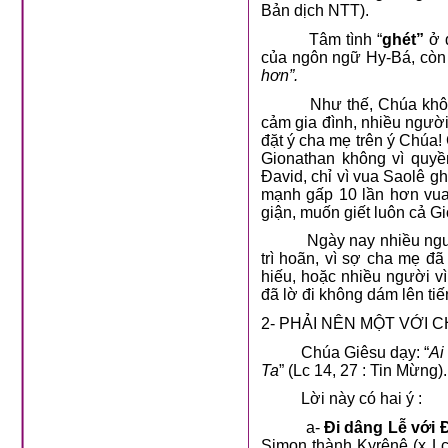
Bản dịch NTT).
Tâm tình “
ghét”
ở đ
của ngôn ngữ Hy-Bá, còn 
hơn”.
Như thế, Chúa không đồn
cảm gia đình, nhiều người
đặt ý cha mẹ trên ý Chúa!
Gionathan không vì quyề
Đavid, chỉ vì vua Saolê gh
mạnh gấp 10 lần hơn vua 
giận, muốn giết luôn cả Gi
Ngày nay nhiều người dự
trì hoãn, vì sợ cha mẹ đ
hiếu, hoặc nhiều người vì
đã lờ đi không dám lên ti
2- PHẢI NÊN MỘT VỚI
Chúa Giêsu dạy: “
Ai
Ta
” (Lc 14, 27 : Tin Mừng).
Lời này có hai ý :
a-
Đi dâng Lễ với 
Simon thành Kyrênê (x Lc