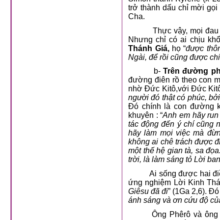
trở thành dấu chỉ mời gọ
Cha.
Thực vậy, mọi đau khổ 
Nhưng chỉ có ai chịu khổ
Thánh Giá,
họ “
được thô
Ngài, để rồi cũng được ch
b-
Trên đường ph
đường điên rồ theo con m
nhờ Đức Kitô,với Đức Kitô
người đó thật có phúc, bở
Đó chính là con đường k
khuyên : “
Anh em hãy run 
tác động đến ý chí cũng
hãy làm mọi việc mà đừn
không ai chê trách được đ
một thế hệ gian tà, sa đọ
trời, là làm sáng tỏ Lời ba
Ai sống được hai điều t
ứng nghiệm Lời Kinh Thá
Giêsu đã đi
” (1Ga 2,6). Đó
ánh sáng và ơn cứu độ của
Ông Phêrô và ông 