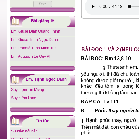
Bài giảng lễ
Lm. Giuse Đinh Quang Thịnh
Lm. Giuse Trịnh Ngọc Danh
Lm. Phaolô Trịnh Minh Thái
BÀI ĐỌC 1 VÀ 2 (NẾU C
Lm. Augustin Lê Quý Phi
BÀI ĐỌC: Rm 13,8-10
Thưa anh em, a
8
yêu người, thì đã chu toàn
Lm. Trịnh Ngọc Danh
không được giết người, 
khác, đều tóm lại trong 
Suy niệm Tin Mừng
thương thì không làm hại 
Suy niệm khác
ĐÁP CA: Tv 111
Đ.
Phúc thay người b
Hạnh phúc thay, người 
Tin tức
1
Trên mặt đất, con cháu c
Sự kiện nổi bật
phúc.