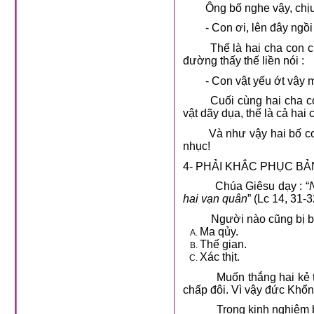
Ông bố nghe vậy, chịu 
- Con ơi, lên đây ngồi vớ
Thế là hai cha con cùng
đường thấy thế liền nói :
- Con vật yếu ớt vậy mà
Cuối cùng hai cha con n
vật dãy dụa, thế là cả hai
Và như vậy hai bố con làm
nhục!
4- PHẢI KHẮC PHỤC B
Chúa Giêsu dạy : “
hai vạn quân
” (Lc 14, 31-
Người nào cũng bị ba t
Ma qủy.
Thế gian.
Xác thịt.
Muốn thắng hai kẻ 
chấp đôi. Vì vậy đức Khổn
Trong kinh nghiệm 