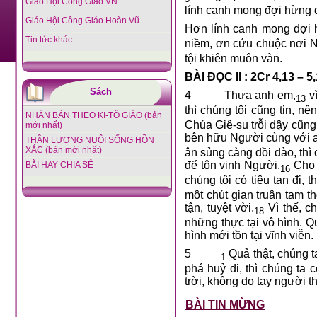
Giáo Hội Công Giáo VN
lính canh mong đợi hừng 
Giáo Hội Công Giáo Hoàn Vũ
Hơn lính canh mong đợi 
Tin tức khác
niềm, ơn cứu chuộc nơi 
tội khiên muôn vàn.
BÀI ĐỌC II : 2Cr 4,13 – 5,
Sách
4 Thưa anh em,
vì
13
thì chúng tôi cũng tin, nê
NHÂN BẢN THEO KI-TÔ GIÁO (bản
Chúa Giê-su trỗi dậy cũng
mới nhất)
bên hữu Người cùng với 
THẦN LƯƠNG NUÔI SỐNG HỒN
XÁC (bản mới nhất)
ân sủng càng dồi dào, th
để tôn vinh Người.
Cho n
BÀI HAY CHIA SẺ
16
chúng tôi có tiêu tan đi,
một chút gian truân tạm t
tận, tuyệt vời.
Vì thế, c
18
những thực tại vô hình. Q
hình mới tồn tại vĩnh viễn.
5
Quả thật, chúng ta
1
phá huỷ đi, thì chúng ta
trời, không do tay người th
BÀI TIN MỪNG