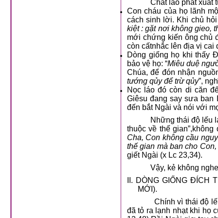
Chất láo phát xuất từ c
Con cháu của họ lãnh một
cách sinh lời. Khi chủ hỏi
kiệt : gặt nơi không gieo,
mới chứng kiến ông chủ đố
còn cấtnhắc lên địa vị cai
Dòng giống họ khi thấy 
bảo vệ họ: “
Miêu duệ ngườ
Chúa, để đón nhận nguồn t
tướng qủy để trừ qủy
”, ng
Nọc láo đó còn di căn đ
Giêsu đang say sưa ban 
đến bắt Ngài và nói với mọ
Những thái độ lếu láo n
thuộc về thế gian”,không
Cha, Con không cầu nguyệ
thế gian mà ban cho Con,
giết Ngài (x Lc 23,34).
Vậy, kẻ không nghe Lời 
II. DÒNG GIỐNG ĐÍCH
MỚI).
Chính vì thái độ lếu lá
đã tỏ ra lạnh nhạt khi họ 