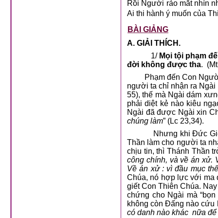
Rồi Người rảo mắt nhìn nh
Ai thi hành ý muốn của Thi
BÀI GIẢNG
A. GIẢI THÍCH.
1/
Mọi tội phạm đ
đời không được tha
. (Mt
Phạm đến Con Người thì 
người ta chỉ nhận ra Ngài 
55), thế mà Ngài dám xưng
phải diệt kẻ nào kiêu ng
Ngài đã được Ngài xin Chú
chúng làm
” (Lc 23,34).
Nhưng khi Đức Giêsu từ
Thần làm cho người ta nh
chịu tin, thì Thánh Thần tr
công chính, và về án xử. V
Về án xử : vì đầu mục thế
Chúa, nó hợp lực với ma qủ
giết Con Thiên Chúa. Nay
chứng cho Ngài mà “bọn đ
không còn Đấng nào cứu h
có danh nào khác nữa để 