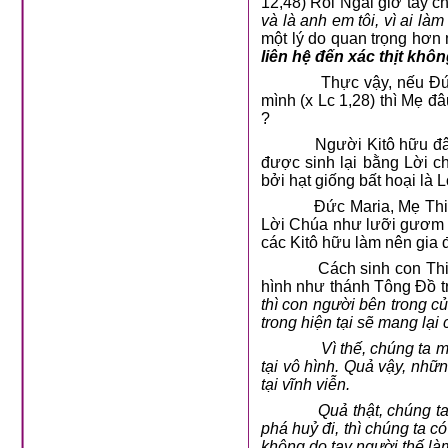
12,48) Rồi Ngài giơ tay c
và là anh em tôi, vì ai là
một lý do quan trọng hơn 
liên hệ đến xác thịt khôn
Thực vậy, nếu Đức Mar
mình (x Lc 1,28) thì Mẹ 
?
Người Kitô hữu đâu phả
được sinh lại bằng Lời ch
bởi hạt giống bất hoại là L
Đức Maria, Mẹ Thiên Ch
Lời Chúa như lưỡi gươm đ
các Kitô hữu làm nên gia 
Cách sinh con Thiên Ch
hình như thánh Tông Đồ tro
thì con người bên trong củ
trong hiện tại sẽ mang lại 
Vì thế, chúng ta mới k
tại vô hình. Quả vậy, nhữn
tại vĩnh viễn.
Quả thật, chúng ta biết 
phá huỷ đi, thì chúng ta c
không do tay người thế là