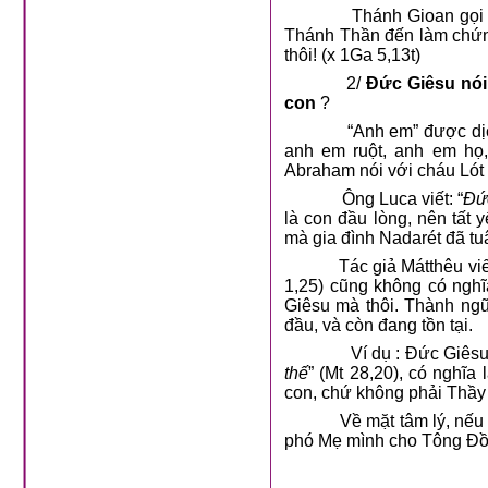
Thánh Gioan gọi kẻ kh
Thánh Thần đến làm chứng,
thôi! (x 1Ga 5,13t)
2/
Đức Giêsu nói
con
?
“Anh em” được dịch từ t
anh em ruột, anh em họ
Abraham nói với cháu Lót :
Ông Luca viết: “
Đứ
là con đầu lòng, nên tất
mà gia đình Nadarét đã tu
Tác giả Mátthêu viết 
1,25) cũng không có nghĩ
Giêsu mà thôi. Thành ngữ
đầu, và còn đang tồn tại.
Ví dụ : Đức Giêsu nói
thế
” (Mt 28,20), có nghĩa
con, chứ không phải Thầy 
Về mặt tâm lý, nếu Đức 
phó Mẹ mình cho Tông Đồ 