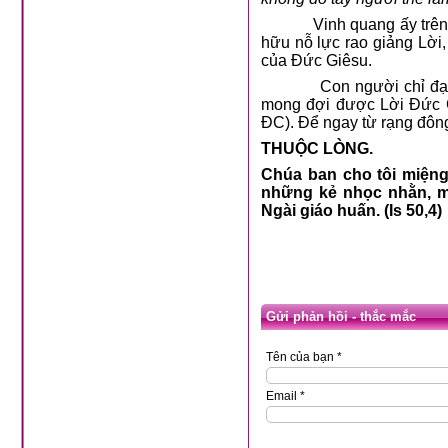
Vinh quang ấy trên Thi
hữu nỗ lực rao giảng Lời,
của Đức Giêsu.
Con người chỉ đạt được 
mong đợi được Lời Đức Gi
ĐC). Để ngay từ rạng đôn
THUỘC LÒNG.
Chúa ban cho tôi miệng
những kẻ nhọc nhằn, mỗi
Ngài giáo huấn. (Is 50,4)
Gửi phản hồi - thắc mắc
Tên của bạn *
Email *