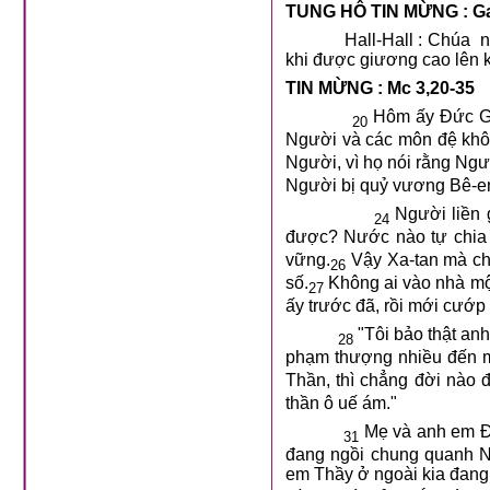
TUNG HÔ TIN MỪNG : Ga
Hall-Hall : Chúa nói : “
khi được giương cao lên kh
TIN MỪNG : Mc 3,20-35
Hôm ấy Đức Giê
20
Người và các môn đệ khô
Người, vì họ nói rằng Ngườ
Người bị quỷ vương Bê-e
Người liền g
24
được? Nước nào tự chia 
vững.
Vậy Xa-tan mà chốn
26
số.
Không ai vào nhà mộ
27
ấy trước đã, rồi mới cướp
"Tôi bảo thật anh
28
phạm thượng nhiều đến mấ
Thần, thì chẳng đời nào 
thần ô uế ám."
Mẹ và anh em Đứ
31
đang ngồi chung quanh N
em Thầy ở ngoài kia đang 