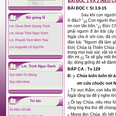
BÀI ĐỌC 1 VÀ 2 (NẾU C
BÀI ĐỌC I: St 3,9-15
Sau khi con người ăn
Bài giảng lễ
ở đâu? "
Con người thưa:
10
nn con lẩn trốn."
Đức Chú
Lm. Giuse Đinh Quang Thịnh
11
phải ngươi đ ăn trái câ
Lm. Giuse Trịnh Ngọc Danh
Ngài cho ở với con, đã cho
Lm. Phaolô Trịnh Minh Thái
đàn bà: "Ngươi đã làm gì
Lm. Augustin Lê Quý Phi
Đức Chúa là Thiên Chúa p
trong mọi loài súc vật và 
đời mi.
Ta sẽ gây mối th
15
ấy; dòng giống đó sẽ đánh
Lm. Trịnh Ngọc Danh
ĐÁP CA : Tv 129
Suy niệm Tin Mừng
Đ.
Chúa luôn luôn từ ái
7
Suy niệm khác
ơn cứu chuộc nơi Ng
Từ vực thẳm, con kêu lê
1
Ngài lắng tai để ý nghe lờ
Tin tức
Ôi lạy Chúa, nếu như N
3
rộng lịng tha thứ để chúng
Sự kiện nổi bật
Mong đợi Chúa, tôi hết 
5