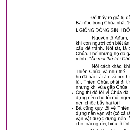
Để thấy rõ giá trị 
Bài đọc trong Chúa nhật 
I. GIỐNG DÒNG SINH BỞ
Nguyên tổ Ađam, Evà 
khi con người còn biết ăn
xấu để tránh. Nói tắt, l
Chúa. Thế nhưng họ đã gạt
mình : “
Ăn mọi thứ trái Ch
Nói cách khác, khi con 
Thiên Chúa, và như thế Th
họ đã hái trái ăn, và nơi 
lủi, Thiên Chúa phải đi 
nhưng khi vừa gặp Chúa, h
Ông thì đổ lỗi vì Chúa đ
dựng nên cho tôi một người
nên chiếc bẫy hại tôi !
Bà cũng quy tội về Thiên
dựng nên vạn vật (có cả rắ
vạn vật được dựng nên l
cho loài người, biểu lộ tì