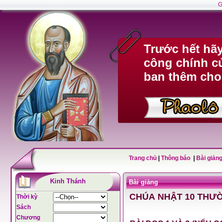
G
Trước hết hã
công chính c
ban thêm cho
Trang chủ
|
Thông báo
|
Bài giảng
Kinh Thánh
Bài giảng
CHÚA NHẬT 10 THƯỜ
Thời kỳ
Sách
Chương